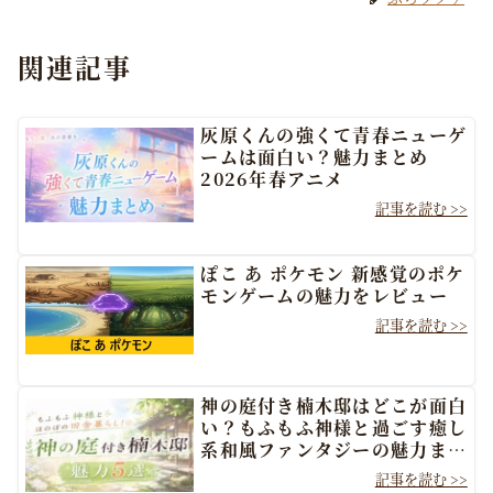
関連記事
灰原くんの強くて青春ニューゲ
ームは面白い？魅力まとめ
2026年春アニメ
ぽこ あ ポケモン 新感覚のポケ
モンゲームの魅力をレビュー
神の庭付き楠木邸はどこが面白
い？もふもふ神様と過ごす癒し
系和風ファンタジーの魅力まと
め