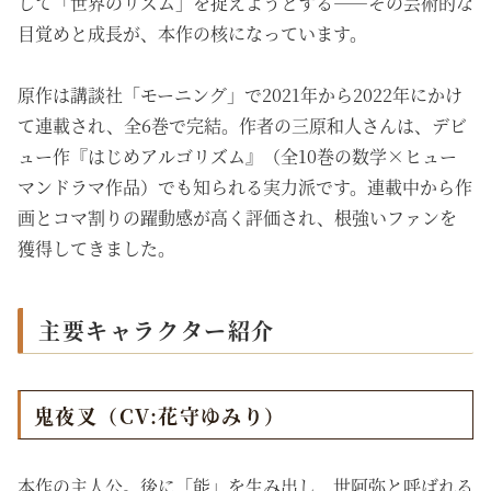
して「世界のリズム」を捉えようとする――その芸術的な
目覚めと成長が、本作の核になっています。
原作は講談社「モーニング」で2021年から2022年にかけ
て連載され、全6巻で完結。作者の三原和人さんは、デビ
ュー作『はじめアルゴリズム』（全10巻の数学×ヒュー
マンドラマ作品）でも知られる実力派です。連載中から作
画とコマ割りの躍動感が高く評価され、根強いファンを
獲得してきました。
主要キャラクター紹介
鬼夜叉（CV:花守ゆみり）
本作の主人公。後に「能」を生み出し、世阿弥と呼ばれる