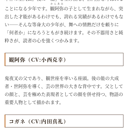
かんあみ
ことになる少年です。
観阿弥
の子として生まれながら、突
出した才能があるわけでも、誇れる実績があるわけでもな
い――そんな等身大の少年が、舞への情熱だけを頼りに
「何者か」になろうともがき続けます。その不器用さと純
粋さが、読者の心を強くつかみます。
観阿弥（CV:小西克幸）
鬼夜叉の父であり、観世座を率いる座頭。後の能の大成
者・世阿弥を導く、芸の世界の大きな背中です。父として
の顔と、芸を極めた表現者としての顔を併せ持つ、物語の
重要人物として描かれます。
コガネ（CV:内田真礼）