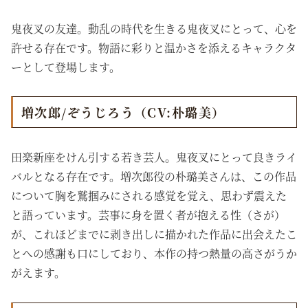
鬼夜叉の友達。動乱の時代を生きる鬼夜叉にとって、心を
許せる存在です。物語に彩りと温かさを添えるキャラクタ
ーとして登場します。
増次郎/ぞうじろう（CV:朴璐美）
田楽新座をけん引する若き芸人。鬼夜叉にとって良きライ
バルとなる存在です。増次郎役の朴璐美さんは、この作品
について胸を鷲掴みにされる感覚を覚え、思わず震えた
と語っています。芸事に身を置く者が抱える性（さが）
が、これほどまでに剥き出しに描かれた作品に出会えたこ
とへの感謝も口にしており、本作の持つ熱量の高さがうか
がえます。