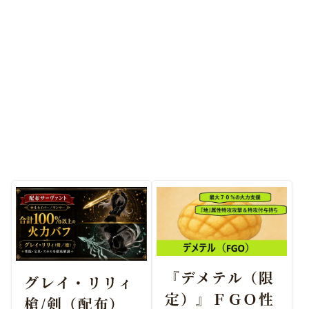
『デメテル（限
グレイ・リリィ
定）』ＦＧＯ性
槍/剣（配布）