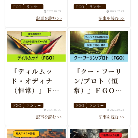
ル・おすすめ編
能・スキル・お
FGO
ランサー
FGO
ランサー
成まとめ
すすめ編成まと
2025.02.24
2025.02.23
め
『ディルムッ
『クー・フーリ
ド・オディナ
ン/プロト（恒
（恒常）』ＦＧ
常）』ＦＧＯ性
Ｏ性能・スキ
能・スキル・お
FGO
ランサー
FGO
ランサー
ル・おすすめ編
すすめ編成まと
2025.02.22
2025.02.21
成まとめ
め