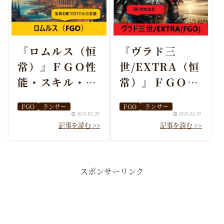
『ロムルス（恒
『ヴラド三
常）』ＦＧＯ性
世/EXTRA（恒
能・スキル・お
常）』ＦＧＯ性
すすめ編成まと
能・スキル・お
FGO
ランサー
FGO
ランサー
め
すすめ編成まと
2025.02.20
2025.02.19
め
スポンサーリンク