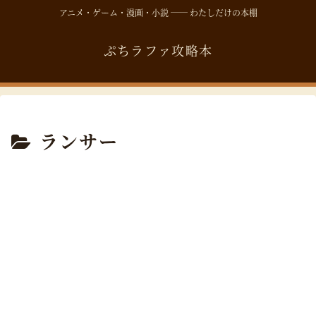
アニメ・ゲーム・漫画・小説 ── わたしだけの本棚
ぷちラファ攻略本
ランサー