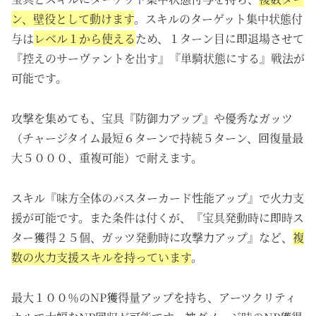
ン、壁役として動けます
。スキルのターゲット集中状態付
与は
レベル１から使える
ため、１ターン目に即退場させて
『控えのサーヴァントを出す』『単騎状態にする』戦法が
可能です。
攻撃を集めても、宝具『防御力アップ』や優秀なガッツ
（チャージタイム最短６ターンで持続５ターン、回復量最
大５０００、重複可能）で耐えます。
スキル『味方全体のバスターカード性能アップ』で火力支
援が可能です。また条件は付くが、『宝具発動時に即時ス
ター獲得２５個、ガッツ発動時に攻撃力アップ』など、
複
数の火力支援スキルを持っています
。
最大１００％のNP獲得量アップを持ち、アーツクリティ