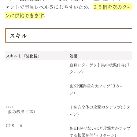
ァントで宝具レベル５にしやすいため、
２５個を次のター
ンに供給できます
。
スキル
スキル１『強化後』
効果
自身にターゲット集中状態付与(１
ターン)
＆NP獲得量を大アップ(３ター
ン）
＋味方全体の攻撃力をアップ(３タ
しんがり
殿
の矜持（EX）
ーン)
CT８－６
＆HPが少ないほど攻撃力がアップ
する状態を付与(３ターン)