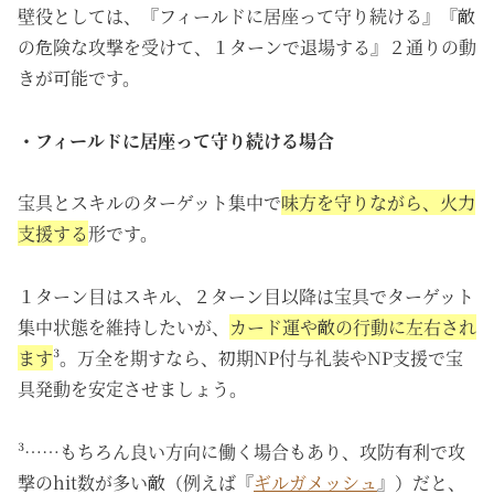
壁役としては、『フィールドに居座って守り続ける』『敵
の危険な攻撃を受けて、１ターンで退場する』２通りの動
きが可能です。
・フィールドに居座って守り続ける場合
宝具とスキルのターゲット集中で
味方を守りながら、火力
支援する
形です。
１ターン目はスキル、２ターン目以降は宝具でターゲット
集中状態を維持したいが、
カード運や敵の行動に左右され
ます
³。万全を期すなら、初期NP付与礼装やNP支援で宝
具発動を安定させましょう。
³……もちろん良い方向に働く場合もあり、攻防有利で攻
撃のhit数
が多い敵（例えば『
ギルガメッシュ
』）だと、