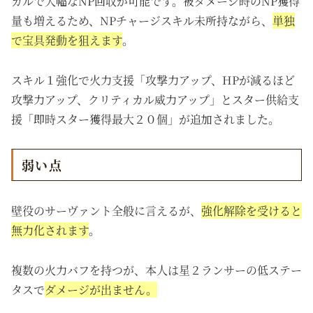
カルで大幅なNP回収が可能です。被ダメージ時のNP獲得
量も増えるため、NPチャージスキル未所持ながら、
単独
で宝具発動を狙えます
。
スキル１強化で火力支援「攻撃力アップ、HPが減るほど
攻撃力アップ、クリティカル威力アップ」とスター供給支
援「即時スター獲得最大２０個」が追加されました。
弱い点
壁役のサーヴァント全般に言えるが、
強化解除を受けると
無力化されます
。
複数の火力バフを持つが、本人は星２ランサーの低ステー
タスで
ダメージが出ません。