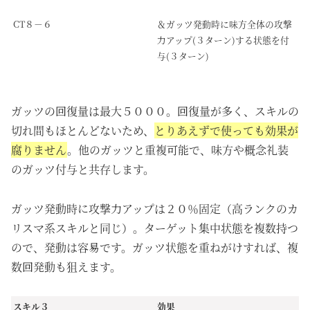
CT８－６
＆ガッツ発動時に味方全体の攻撃
力アップ(３ターン)する状態を付
与(３ターン)
ガッツの回復量は最大５０００。回復量が多く、スキルの
切れ間もほとんどないため、
とりあえずで使っても効果が
腐りません
。他のガッツと重複可能で、味方や概念礼装
のガッツ付与と共存します。
ガッツ発動時に攻撃力アップは２０％固定（高ランクのカ
リスマ系スキルと同じ）。ターゲット集中状態を複数持つ
ので、発動は容易です。ガッツ状態を重ねがけすれば、複
数回発動も狙えます。
スキル３
効果