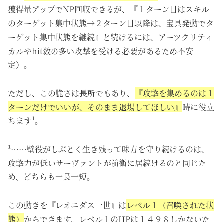
獲得量アップでNP回収できるが、『１ターン目はスキル
のターゲット集中状態→２ターン目以降は、宝具発動でタ
ーゲット集中状態を継続』と続けるには、アーツクリティ
カルやhit数の多い攻撃を受ける必要があるため不安
定）。
ただし、この脆さは長所でもあり、
『攻撃を集めるのは１
ターンだけでいいが、そのまま退場してほしい』
時に役立
ちます¹。
¹……壁役がしぶとく生き残って味方を守り続けるのは、
攻撃力が低いサーヴァントが前衛に居続けるのと同じた
め、どちらも一長一短。
この動きを『レオニダス一世』は
レベル１（召喚された状
態）
からできます。レベル１のHPは１４９８しかないた