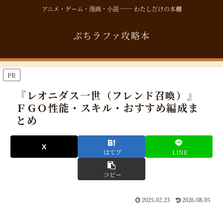
アニメ・ゲーム・漫画・小説 ── わたしだけの本棚
ぷちラファ攻略本
PR
『レオニダス一世（フレンド召喚）』
ＦＧＯ性能・スキル・おすすめ編成ま
とめ
はてブ
LINE
コピー
2025.02.23
2026.08.05