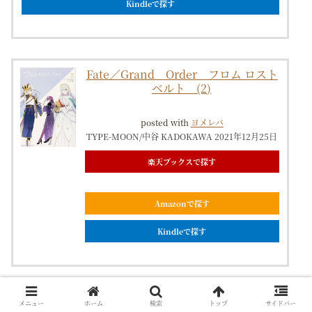
Kindleで探す
Fate／Grand Order フロム ロスト
ベルト (2)
posted with
ヨメレバ
TYPE-MOON/中谷 KADOKAWA 2021年12月25日
楽天ブックスで探す
Amazonで探す
Kindleで探す
帝都聖杯奇譚 Fate／type
メニュー
ホーム
検索
トップ
サイドバー