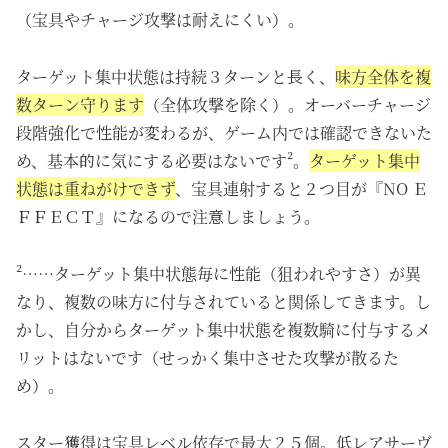
（宝具やチャージ攻撃は耐えにくい）。
ターゲット集中状態は持続３ターンと長く、
味方全体を複
数ターン守ります
（全体攻撃を除く）。オーバーチャージ
段階強化で性能が変わるが、ゲーム内では確認できないた
め、基本的に気にする必要はないです²。
ターゲット集中
状態は重ねがけできず
、宝具連射すると２つ目が『NO Ｅ
ＦＦＥＣＴ』になるので注意しましょう。
²……ターゲット集中状態毎に性能（狙われやすさ）が異
なり、複数の味方に付与されていると関係してきます。し
かし、自分からターゲット集中状態を複数騎に付与するメ
リットはないです（せっかく集中させた攻撃が散るた
め）。
スター獲得は宝具レベル依存で最大２５個。低レアサーヴ