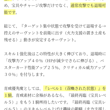
め、宝具やチャージ攻撃だけでなく、
通常攻撃でも退場可
能です
。
総じて、『ターゲット集中状態で攻撃を受けて退場する→
控えのサーヴァントを前衛に出す（火力支援の置き土産も
残せる）』動きが安定するサーヴァント。
スキル１強化後はこの特性が大きく伸びており、退場時に
「攻撃力アップ４０％（HPが減少でさらに伸びる）、バ
スターカード性能アップ２５％、クリティカル威力アップ
３０％」を付与します。
育成優先度としては、
『レベル１（召喚された状態）』を
１騎
。育成素材に余裕があるなら、『最終再臨（宝具レベ
ル５）』をもう１騎所持したいです。『最終再臨（宝具レ
ベル５）
』のスキルレベル上げは趣味の範疇（火力支援し