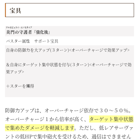
宝具
テルモピュライ・エノモタイア
炎門の守護者
『強化後』
バスター属性 サポート宝具
自身の防御力を大アップ(３ターン)<オーバーチャージで効果アップ>
＆自身にターゲット集中状態を付与(３ターン)<オーバーチャージで効
果アップ>
＋スターを獲得
防御力アップは、オーバーチャージ依存で３０～５０％。
オーバーチャージ１から倍率が高く、
ターゲット集中状態
で集めたダメージを軽減します
。ただし、低レアサーヴァ
ントの低HPで集中砲火を受けるため、過信はできません