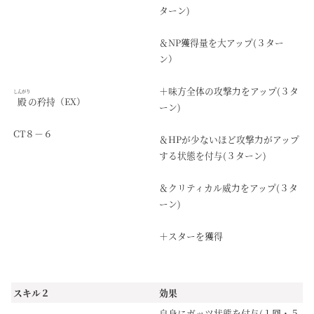
ターン)
＆NP獲得量を大アップ(３ター
ン）
＋味方全体の攻撃力をアップ(３タ
しんがり
殿
の矜持（EX）
ーン)
CT８－６
＆HPが少ないほど攻撃力がアップ
する状態を付与(３ターン)
＆クリティカル威力をアップ(３タ
ーン)
＋スターを獲得
スキル２
効果
自身にガッツ状態を付与(１回・５