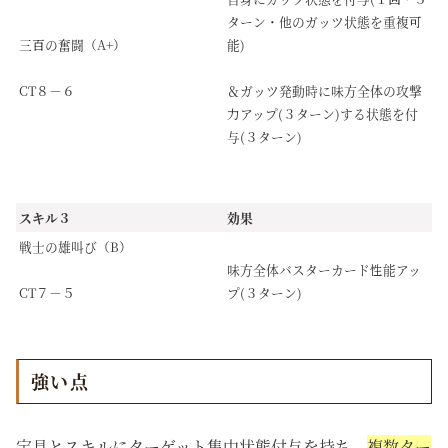
ターン・他のガッツ状態を重複可
三百の奮闘（A+）
能)
CT８－６
＆ガッツ発動時に味方全体の攻撃
力アップ(３ターン)する状態を付
与(３ターン)
スキル３
効果
戦士の雄叫び（B）
味方全体バスターカード性能アッ
プ(３ターン)
CT７－５
強い点
宝具とスキルにターゲット集中状態付与を持ち、
複数ター