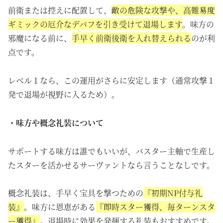
前衛または控えに配置して
、
敵の危険な攻撃や、高難易度
ギミックの厄介なデバフを引き受けて退場します
。味方の
邪魔になる前に、
手早く前衛後衛を入れ替えられる
のが利
点です。
レベル１なら、この運用がさらに安定します（通常攻撃１
発で退場が視野に入るため）。
・味方や概念礼装について
サポートする味方は誰でもいいが、バスター主軸で生産し
たスターを活かせるサーヴァントなら言うことなしです。
概念礼装は、手早く宝具を撃つための
『初期NP付与礼
装』
。味方に恩恵がある
『即時スター獲得、毎ターンスタ
ー獲得』
。退場時に効果を発揮する礼装もおすすめです。