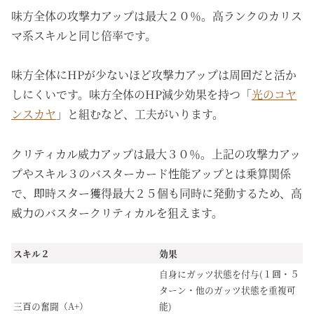
味方全体の攻撃力アップは最大２０％。高ランクのカリス
マ系スキルと同じ倍率です。
味方全体にHPが少ないほど攻撃力アップは周回だと活か
しにくいです。味方全体のHP減少効果を持つ「
光のコヤ
ンスカヤ
」と組むなど、工夫がいります。
クリティカル威力アップは最大３０％。上記の攻撃力アッ
プやスキル３のバスターカード性能アップとは乗算関係
で、即時スター獲得最大２５個も同時に発動するため、高
威力のバスタークリティカルを狙えます。
スキル２
効果
自身にガッツ状態を付与(１回・５
ターン・他のガッツ状態を重複可
三百の奮闘（A+）
能)