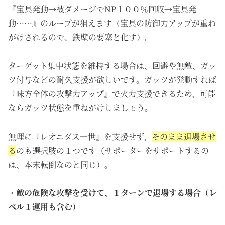
『宝具発動→被ダメージでNP１００％回収→宝具発
動……』のループが狙えます（宝具の防御力アップが重ね
がけされるので、鉄壁の要塞と化す）。
ターゲット集中状態を維持する場合は、回避や無敵、ガッ
ツ付与などの耐久支援が欲しいです。ガッツが発動すれば
『味方全体の攻撃力アップ』で火力支援できるため、可能
ならガッツ状態を重ねがけしましょう。
無理に『レオニダス一世』を支援せず、
そのまま退場させ
る
のも選択肢の１つです（サポーターをサポートするの
は、本末転倒なのと同じ）。
・
敵の危険な攻撃を受けて、１ターンで退場する場合（レ
ベル１運用も含む）