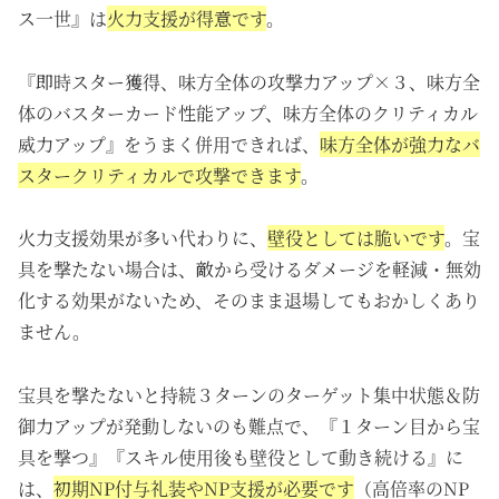
ス一世』は
火力支援が得意です
。
『即時スター獲得、味方全体の攻撃力アップ×３、味方全
体のバスターカード性能アップ、味方全体のクリティカル
威力アップ』をうまく併用できれば、
味方全体が強力なバ
スタークリティカルで攻撃できます
。
火力支援効果が多い代わりに、
壁役としては脆いです
。宝
具を撃たない場合は、敵から受けるダメージを軽減・無効
化する効果がないため、そのまま退場してもおかしくあり
ません。
宝具を撃たないと持続３ターンのターゲット集中状態＆防
御力アップが発動しないのも難点で、『１ターン目から宝
具を撃つ』『スキル使用後も壁役として動き続ける』に
は、
初期NP付与礼装やNP支援が必要です
（高倍率のNP