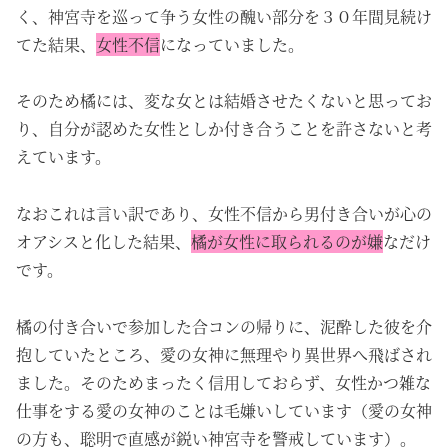
く、神宮寺を巡って争う女性の醜い部分を３０年間見続け
てた結果、
女性不信
になっていました。
そのため橘には、変な女とは結婚させたくないと思ってお
り、自分が認めた女性としか付き合うことを許さないと考
えています。
なおこれは言い訳であり、女性不信から男付き合いが心の
オアシスと化した結果、
橘が女性に取られるのが嫌
なだけ
です。
橘の付き合いで参加した合コンの帰りに、泥酔した彼を介
抱していたところ、愛の女神に無理やり異世界へ飛ばされ
ました。そのためまったく信用しておらず、女性かつ雑な
仕事をする愛の女神のことは毛嫌いしています（愛の女神
の方も、聡明で直感が鋭い神宮寺を警戒しています）。