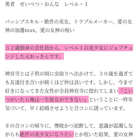
勇者 せいべつ・おんな レベル・１
パッシブスキル・絶世の美女、トラブルメーカー、愛の女
神の加護max、愛の女神の呪い
３２歳独身の会社員から、レベル１の美少女にジョブチェ
ンジした元おっさんです。
神宮寺とは子供の頃に虫取りへ出かけて、３０歳を過ぎて
も友達付き合いが続くほど仲は良いです。しかし、今まで
好きになってきた女性が全員神宮寺に惚れてしまい
『こい
つがいたら俺は一生彼女ができない』
ということに一昨年
気づいて、早く結婚させようと合コンに誘っています。
その合コンの帰りに、惨敗かつ泥酔して、意識が混濁しな
がらも
絶世の美少女になりたい
とか呟いた結果、愛の女神