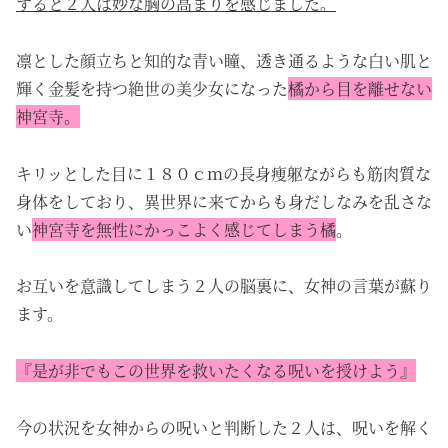
すると２人は妙な胸の高まりを感じました。
凛とした顔立ちと知的な青い瞳、透き通るような白い肌と
輝く金髪を持つ絶世の美少女になった
橘から目を離せない
神宮寺。
キリッとした目に１８０ｃｍの長身痩躯ながらも筋肉質な
身体をしており、異世界に来てからも身だしなみを乱さな
い
神宮寺を無性にかっこよく感じてしまう橘
。
お互いを意識してしまう２人の脳裏に、女神の言葉が蘇り
ます。
『是が非でもこの世界を救いたくなる呪いを授けよう』
今の状況を女神からの呪いと判断した２人は、呪いを解く