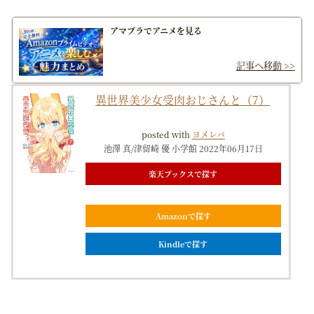
アマプラでアニメを見る
異世界美少女受肉おじさんと（7）
posted with
ヨメレバ
池澤 真/津留崎 優 小学館 2022年06月17日
楽天ブックスで探す
Amazonで探す
Kindleで探す