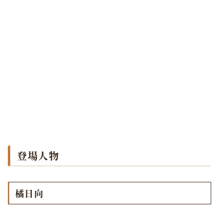
登場人物
橘日向