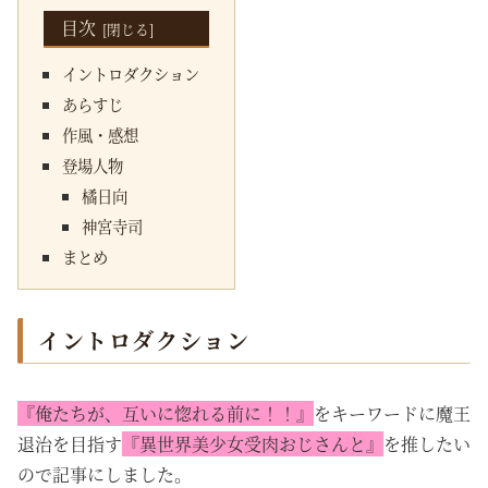
目次
イントロダクション
あらすじ
作風・感想
登場人物
橘日向
神宮寺司
まとめ
イントロダクション
『俺たちが、互いに惚れる前に！！』
をキーワードに魔王
退治を目指す
『
異世界美少女受肉おじさんと』
を推したい
ので記事にしました。