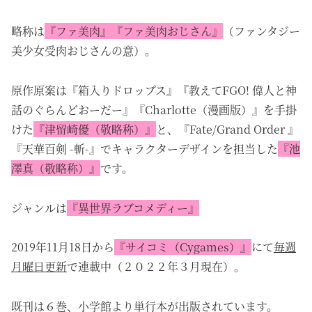
略称は
『ファ美肉』『ファ美肉おじさん』
（ファンタジー
美少女受肉おじさんの意）。
原作原案は『箱入りドロップス』『教えてFGO! 偉人と神
話のぐらんどおーだー』『Charlotte（漫画版）』を手掛
けた
『津留崎優（敬略称）』
と、『Fate/Grand Order 』
『天華百剣 -斬-』でキャラクターデザインを担当した
『池
澤真（敬略称）』
です。
ジャンルは
『異世界ラブコメディー』
2019年11月18日から
『サイコミ（Cygames）』
にて
毎週
月曜日更新
で連載中（２０２２年３月現在）。
既刊は６巻、小学館より単行本が出版されています。