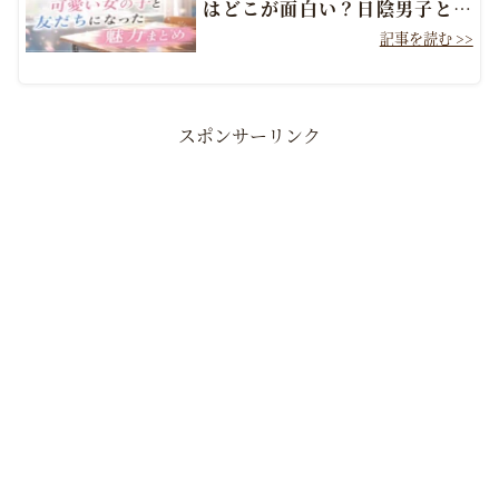
はどこが面白い？日陰男子と2
番目ヒロインの繊細ラブコメの
魅力まとめ
スポンサーリンク