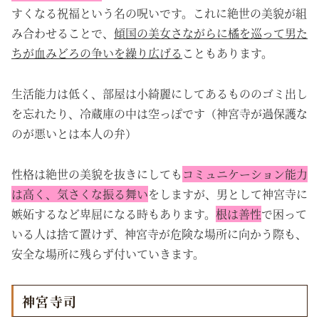
すくなる祝福という名の呪いです。これに絶世の美貌が組
み合わせることで、
傾国の美女さながらに橘を巡って男た
ちが血みどろの争いを繰り広げる
こともあります。
生活能力は低く、部屋は小綺麗にしてあるもののゴミ出し
を忘れたり、冷蔵庫の中は空っぽです（神宮寺が過保護な
のが悪いとは本人の弁）
性格は絶世の美貌を抜きにしても
コミュニケーション能力
は高く、気さくな振る舞い
をしますが、男として神宮寺に
嫉妬するなど卑屈になる時もあります。
根は善性
で困って
いる人は捨て置けず、神宮寺が危険な場所に向かう際も、
安全な場所に残らず付いていきます。
神宮寺司