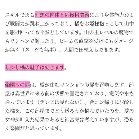
スキルである
理想の肉体と近接格闘術
により身体能力およ
び戦闘力が跳ね上がっており、橘をお姫様抱っこして山中
を駆け回っても平然としています。山の主レベルの魔物で
もワンパンで倒したり、ビームの直撃を受けてもダメージ
が無く（スーツも無事）、人間で田植えもできます。
しかし橘の魅了は効きます
。
楽園への扉
は、橘が住むマンションの扉を召喚します。部
屋は異世界に来る前の状態で固定されており、電気や水も
通っています（テレビは見れない）。合コン帰りに泥酔し
た橘を、この部屋までどう送ろうか悩んでいたのを、愛の
女神が叶えた結果であると神宮寺は考えていますが、恐ら
く楽園だと思っています。