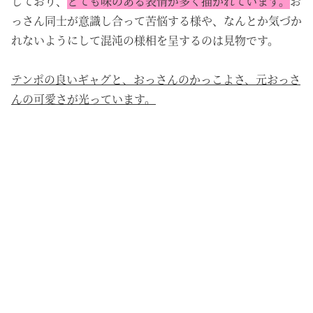
しており、
とても味のある表情が多く描かれています。
お
っさん同士が意識し合って苦悩する様や、なんとか気づか
れないようにして混沌の様相を呈するのは見物です。
テンポの良いギャグと、おっさんのかっこよさ、元おっさ
んの可愛さが光っています。