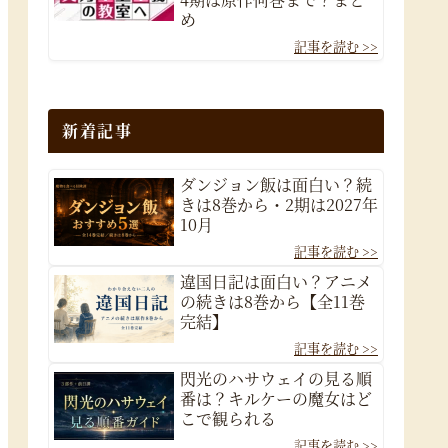
め
新着記事
ダンジョン飯は面白い？続
きは8巻から・2期は2027年
10月
違国日記は面白い？アニメ
の続きは8巻から【全11巻
完結】
閃光のハサウェイの見る順
番は？キルケーの魔女はど
こで観られる