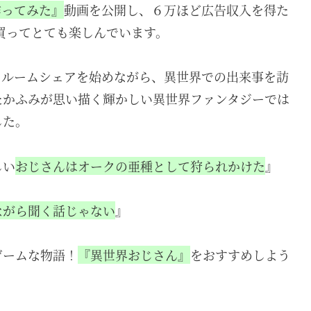
作ってみた』
動画を公開し、６万ほど広告収入を得た
買ってとても楽しんでいます。
とルームシェアを始めながら、異世界での出来事を訪
たかふみが思い描く輝かしい異世界ファンタジーでは
した。
しい
おじさんはオークの亜種として狩られかけた
』
ながら聞く話じゃない
』
ゲームな物語！
『異世界おじさん』
をおすすめしよう