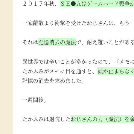
２０１７年秋、
ＳＥ●Ａはゲームハード戦争
一家離散より衝撃を受けたおじさんは、もう
それは
記憶消去の魔法
で、耐え難いことがあ
異世界では辛いことが多かったので、『メモ
たかふみがメモに目を通すと、
涙が止まらな
記憶の消去を求めました。
一週間後。
たかふみは退院した
おじさんの力（魔法）を