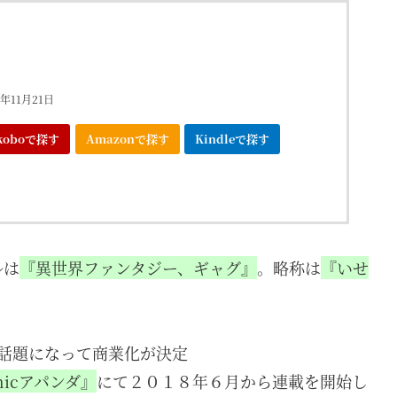
年11月21日
koboで探す
Amazonで探す
Kindleで探す
ルは
『異世界ファンタジー、ギャグ』
。略称は
『いせ
れが話題になって商業化が決定
micアパンダ』
にて２０１８年６月から連載を開始し