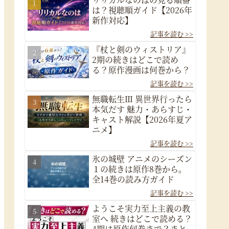
は？視聴順ガイド【2026年
新作対応】
『杖と剣のウィストリア』
2期の続きはどこで読め
る？原作漫画は何巻から？
無職転生Ⅲ 異世界行ったら
本気だす 魅力・あらすじ・
キャスト解説【2026年夏ア
ニメ】
氷の城壁 アニメのシーズン
１の続きは原作8巻から。
全14巻の読み方ガイド
ようこそ実力至上主義の教
室へ 続きはどこで読める？
4期は原作何巻まで？まと