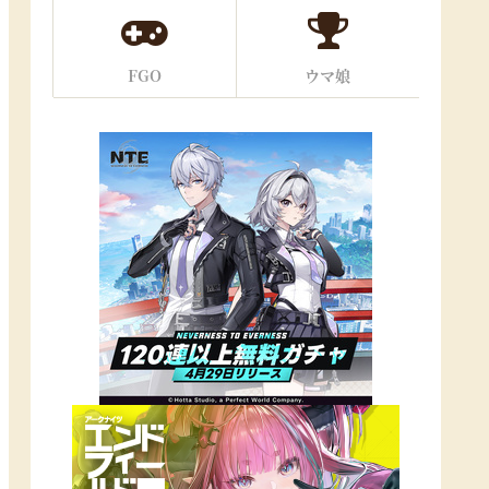
FGO
ウマ娘