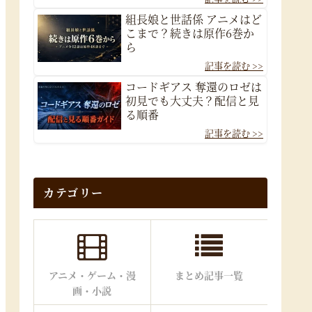
組長娘と世話係 アニメはど
こまで？続きは原作6巻か
ら
コードギアス 奪還のロゼは
初見でも大丈夫？配信と見
る順番
カテゴリー
アニメ・ゲーム・漫
まとめ記事一覧
画・小説