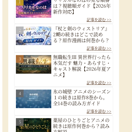
は？視聴順ガイド【2026年
新作対応】
『杖と剣のウィストリア』
2期の続きはどこで読め
る？原作漫画は何巻から？
無職転生Ⅲ 異世界行ったら
本気だす 魅力・あらすじ・
キャスト解説【2026年夏ア
ニメ】
氷の城壁 アニメのシーズン
１の続きは原作8巻から。
全14巻の読み方ガイド
薬屋のひとりごとアニメの
続きは原作何巻から？読み
方解説