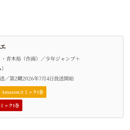
エ
）・青木裕（作画）／少年ジャンプ＋
み）
放送／第2期2026年7月4日放送開始
Amazonコミック1巻
ミック1巻