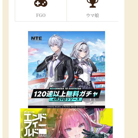
FGO
ウマ娘