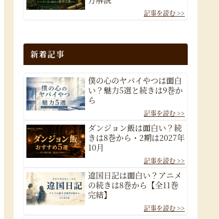
新着記事
僕の心のヤバイやつは面白
い？魅力5選と続きは9巻か
ら
ダンジョン飯は面白い？続
きは8巻から・2期は2027年
10月
違国日記は面白い？アニメ
の続きは8巻から【全11巻
完結】