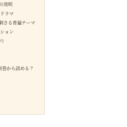
の発明
事ドラマ
刺さる普遍テーマ
クション
中）
は何巻から読める？