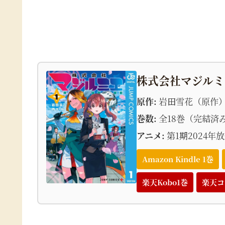
株式会社マジルミ
原作:
岩田雪花（原作
巻数:
全18巻（完結済
アニメ:
第1期2024年
Amazon Kindle 1巻
楽天Kobo1巻
楽天コ