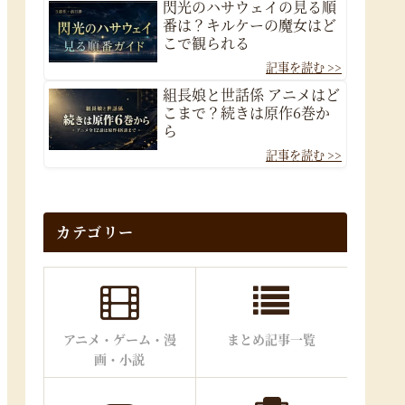
閃光のハサウェイの見る順
番は？キルケーの魔女はど
こで観られる
組長娘と世話係 アニメはど
こまで？続きは原作6巻か
ら
カテゴリー
アニメ・ゲーム・漫
まとめ記事一覧
画・小説