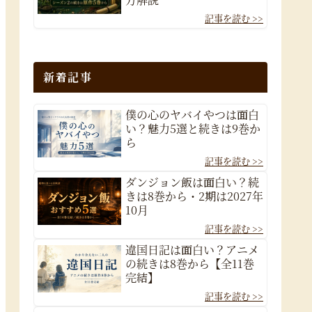
新着記事
僕の心のヤバイやつは面白
い？魅力5選と続きは9巻か
ら
ダンジョン飯は面白い？続
きは8巻から・2期は2027年
10月
違国日記は面白い？アニメ
の続きは8巻から【全11巻
完結】