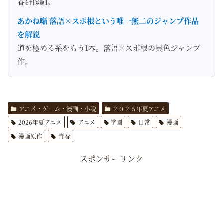
春群像劇。
あかね噺 落語×スポ根という唯一無二のジャンプ作品
を解説
道を極める系をもう1本。落語×スポ根の異色ジャンプ
作。
アニメ・ゲーム・漫画・小説
２０２６年夏アニメ
2026年夏アニメ
アニメ
学園
日常
漫画
漫画原作
青春
スポンサーリンク