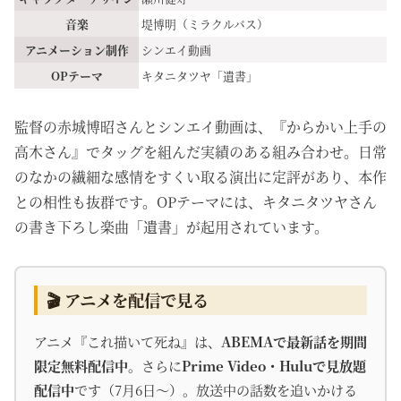
音楽
堤博明（ミラクルバス）
アニメーション制作
シンエイ動画
OPテーマ
キタニタツヤ「遺書」
監督の赤城博昭さんとシンエイ動画は、『からかい上手の
高木さん』でタッグを組んだ実績のある組み合わせ。日常
のなかの繊細な感情をすくい取る演出に定評があり、本作
との相性も抜群です。OPテーマには、キタニタツヤさん
の書き下ろし楽曲「遺書」が起用されています。
🎬 アニメを配信で見る
アニメ『これ描いて死ね』は、
ABEMAで最新話を期間
限定無料配信中
。さらに
Prime Video・Huluで見放題
配信中
です（7月6日〜）。放送中の話数を追いかける