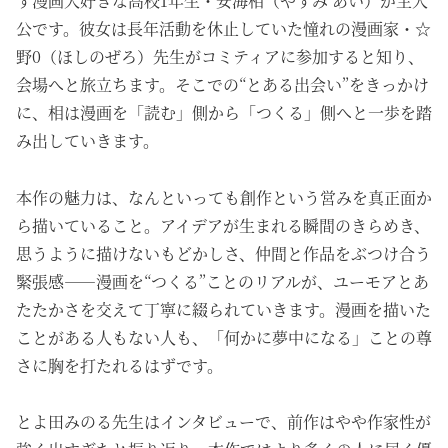
す漫画大好きな高校1年生・安海相（やすみ あい）が主人
公です。彼女は長年活動を休止していた憧れの漫画家・☆
野0（ほしのぜろ）先生がコミティアに参加すると知り、
会場へと旅立ちます。そこでの“とある出会い”をきっかけ
に、相は漫画を「読む」側から「つくる」側へと一歩を踏
み出していきます。
本作の魅力は、なんといっても創作という営みを真正面か
ら描いていること。アイデアが生まれる瞬間のきらめき、
思うように描けないもどかしさ、仲間と作品をぶつけ合う
緊張感――漫画を“つくる”ことのリアルが、ユーモアとあ
たたかさを交えて丁寧に綴られていきます。漫画を描いた
ことがある人もない人も、「何かに夢中になる」ことの尊
さに胸を打たれるはずです。
とよ田みのる先生はインタビューで、前作はやや作家性が