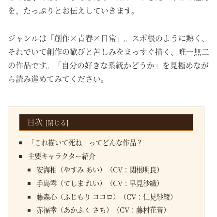
を、たっぷりとお伝えしていきます。
ジャンルは「創作×青春×日常」。スポ根のように熱く、
それでいて創作の歓びと苦しみをまっすぐ描く、唯一無二
の作品です。「自分の好きな系統かどうか」を見極めなが
ら読み進めてみてください。
目次
「これ描いて死ね」ってどんな作品？
主要キャラクター紹介
安海相（やすみ あい）（CV：関根明良）
手島零（てしま れい）（CV：早見沙織）
藤森心（ふじもり ココロ）（CV：仁見紗綾）
赤福幸（あかふく さち）（CV：藤村花音）