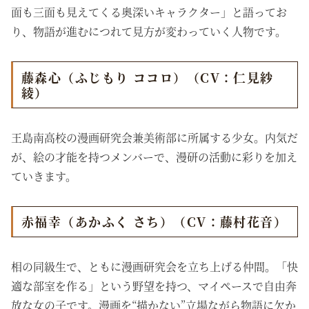
面も三面も見えてくる奥深いキャラクター」と語ってお
り、物語が進むにつれて見方が変わっていく人物です。
藤森心（ふじもり ココロ）（CV：仁見紗
綾）
王島南高校の漫画研究会兼美術部に所属する少女。内気だ
が、絵の才能を持つメンバーで、漫研の活動に彩りを加え
ていきます。
赤福幸（あかふく さち）（CV：藤村花音）
相の同級生で、ともに漫画研究会を立ち上げる仲間。「快
適な部室を作る」という野望を持つ、マイペースで自由奔
放な女の子です。漫画を“描かない”立場ながら物語に欠か