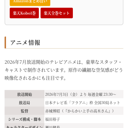
Amazonまとめ買い
楽天Kobo1巻
楽天全巻セット
アニメ情報
2026年7月放送開始のテレビアニメは、豪華なスタッフ・
キャストで制作されています。原作の繊細な空気感がどう
映像化されるかにも注目です。
放送開始
2026年7月3日（金）より 毎週金曜 23:30〜
放送局
日本テレビ系「フラアニ」枠 全国30局ネット
監督
赤城博昭（『からかい上手の高木さん』）
シリーズ構成・脚本
福田裕子
キャラクターデザイン
瀬川健寿