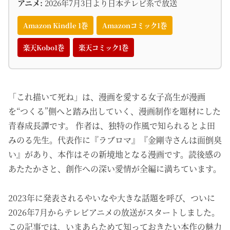
アニメ:
2026年7月3日より日本テレビ系で放送
Amazon Kindle 1巻
Amazonコミック1巻
楽天Kobo1巻
楽天コミック1巻
「これ描いて死ね」は、漫画を愛する女子高生が漫画
を“つくる”側へと踏み出していく、漫画制作を題材にした
青春成長譚です。 作者は、独特の作風で知られるとよ田
みのる先生。代表作に『ラブロマ』『金剛寺さんは面倒臭
い』があり、本作はその新境地となる漫画です。読後感の
あたたかさと、創作への深い愛情が全編に満ちています。
2023年に発表されるやいなや大きな話題を呼び、ついに
2026年7月からテレビアニメの放送がスタートしました。
この記事では、いまあらためて知っておきたい本作の魅力