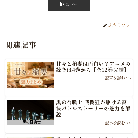
コピー
ぷちラファ
関連記事
甘々と稲妻は面白い？アニメの
続きは4巻から【全12巻完結】
黒の召喚士 戦闘狂が駆ける爽
快バトルストーリーの魅力を解
説