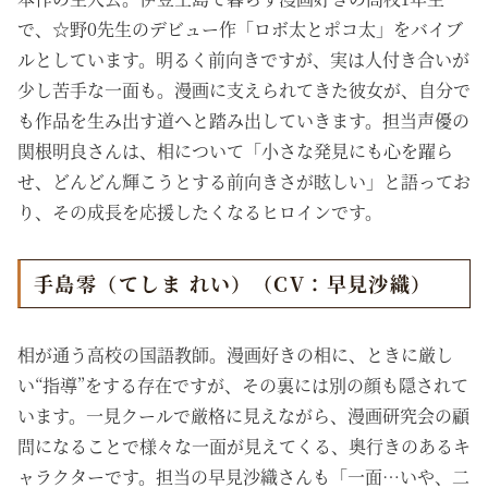
で、☆野0先生のデビュー作「ロボ太とポコ太」をバイブ
ルとしています。明るく前向きですが、実は人付き合いが
少し苦手な一面も。漫画に支えられてきた彼女が、自分で
も作品を生み出す道へと踏み出していきます。担当声優の
関根明良さんは、相について「小さな発見にも心を躍ら
せ、どんどん輝こうとする前向きさが眩しい」と語ってお
り、その成長を応援したくなるヒロインです。
手島零（てしま れい）（CV：早見沙織）
相が通う高校の国語教師。漫画好きの相に、ときに厳し
い“指導”をする存在ですが、その裏には別の顔も隠されて
います。一見クールで厳格に見えながら、漫画研究会の顧
問になることで様々な一面が見えてくる、奥行きのあるキ
ャラクターです。担当の早見沙織さんも「一面…いや、二