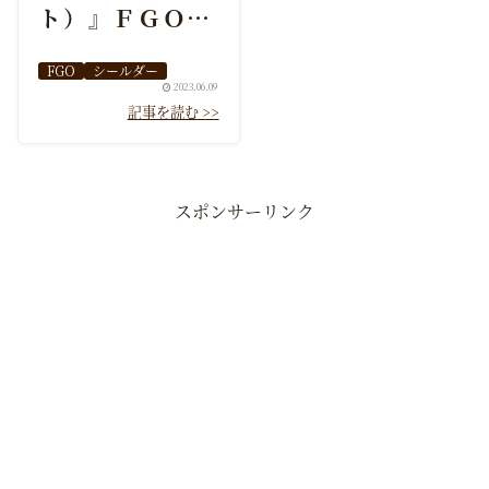
ト）』ＦＧＯ性
能・スキル・お
FGO
シールダー
すすめ編成まと
2023.06.09
め
スポンサーリンク