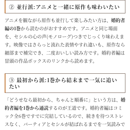
② 並行派:アニメと一緒に原作も味わいたい
アニメを観ながら原作も並行して楽しみたい方は、
婚約者
編の1巻
から読むのがおすすめです。アニメと同じ場面
を、セシルの心の声(モノローグ)つきでじっくり味わえま
す。映像ではさらっと流れた表情やすれ違いも、原作なら
細部まで補完でき、二度おいしい読み方です。婚約者編は
冒頭の作品ボックスのリンクから読めます。
③ 最初から派:1巻から結末まで一気に追い
たい
「どうせなら最初から、ちゃんと順番に」という方は、
婚
約者編を1巻から通読
するのが王道です。婚約者編はコミ
ック全6巻ですでに完結しているので、続きを待つストレ
スなく、バーティアとセシルが結ばれるまでを一気読みで