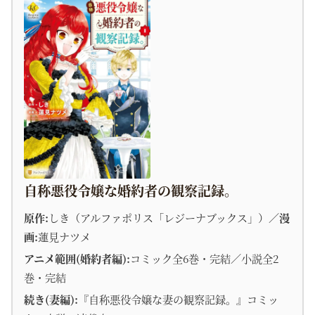
自称悪役令嬢な婚約者の観察記録。
原作:
しき（アルファポリス「レジーナブックス」）／
漫
画:
蓮見ナツメ
アニメ範囲(婚約者編):
コミック全6巻・完結／小説全2
巻・完結
続き(妻編):
『自称悪役令嬢な妻の観察記録。』コミッ