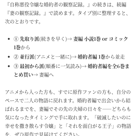
『自称悪役令嬢な婚約者の観察記録。』の続きは、続編
『妻の観察記録。』で読めます。タイプ別に整理すると、
次のとおりです。
① 先取り派
(続きを早く)→
妻編 小説1巻 or コミック
1巻
から
② 並行派
(アニメと一緒に)→
婚約者編 1巻
から並走
③ 最初から派
(順番に一気読み)→
婚約者編を全6巻ま
とめ買い
→ 妻編へ
アニメから入った方も、すでに原作ファンの方も、自分の
ペースで二人の物語に戻れます。婚約者編で出会いから結
ばれるまでを、妻編でその先の夫婦の日々を——どちらも
気になったタイミングで手に取れます。「破滅したいのに
幸せを撒き散らす令嬢」と「それを面白がる王子」の物語
を、ぜひ原作で見届けてください。