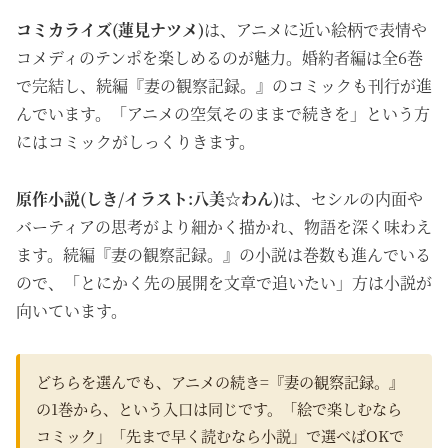
コミカライズ(蓮見ナツメ)
は、アニメに近い絵柄で表情や
コメディのテンポを楽しめるのが魅力。婚約者編は全6巻
で完結し、続編『妻の観察記録。』のコミックも刊行が進
んでいます。「アニメの空気そのままで続きを」という方
にはコミックがしっくりきます。
原作小説(しき/イラスト:八美☆わん)
は、セシルの内面や
バーティアの思考がより細かく描かれ、物語を深く味わえ
ます。続編『妻の観察記録。』の小説は巻数も進んでいる
ので、「とにかく先の展開を文章で追いたい」方は小説が
向いています。
どちらを選んでも、アニメの続き=『妻の観察記録。』
の1巻から、という入口は同じです。「絵で楽しむなら
コミック」「先まで早く読むなら小説」で選べばOKで