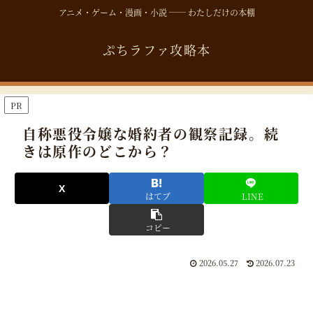
アニメ・ゲーム・漫画・小説 ── わたしだけの本棚
ぷちラファ攻略本
PR
自称悪役令嬢な婚約者の観察記録。続
きは原作のどこから？
はてブ
LINE
コピー
2026.05.27
2026.07.23