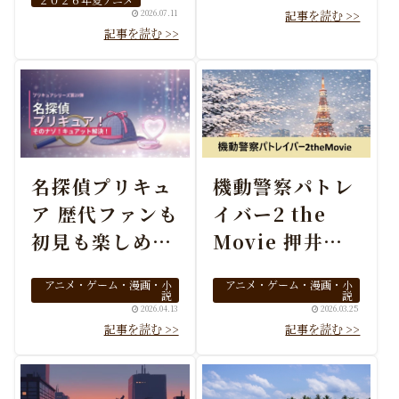
2026.07.11
名探偵プリキュ
機動警察パトレ
ア 歴代ファンも
イバー2 the
初見も楽しめる
Movie 押井守
謎解きプリキュ
が描く東京クー
アニメ・ゲーム・漫画・小
アニメ・ゲーム・漫画・小
アの魅力
デターの傑作
説
説
2026.04.13
2026.03.25