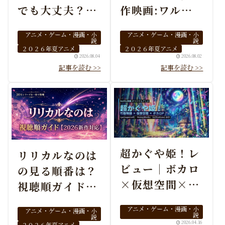
でも大丈夫？配
作映画:ワルプ
信と見る順番
ルギスの廻天前
アニメ・ゲーム・漫画・小
アニメ・ゲーム・漫画・小
に観る4作
説
説
２０２６年夏アニメ
２０２６年夏アニメ
2026.08.04
2026.08.02
超かぐや姫！レ
リリカルなのは
ビュー｜ボカロ
の見る順番は？
×仮想空間×か
視聴順ガイド
ぐや姫の音楽ア
【2026年新作
アニメ・ゲーム・漫画・小
アニメ・ゲーム・漫画・小
ニメ
対応】
説
説
2026.04.16
２０２６年夏アニメ