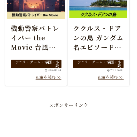
ククルス・ドア
機動警察パトレ
ンの島 ガンダム
イバー the
名エピソードの
Movie 台風の
映画化を解説
夜に観たい傑作
アニメ・ゲーム・漫画・小
アニメ・ゲーム・漫画・小
ロボット映画
説
説
2022.06.06
2026.03.24
スポンサーリンク