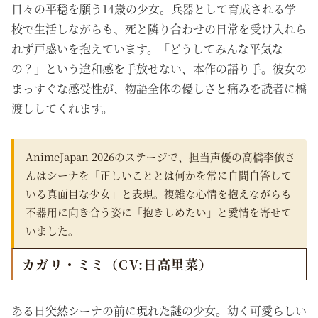
日々の平穏を願う14歳の少女。兵器として育成される学
校で生活しながらも、死と隣り合わせの日常を受け入れら
れず戸惑いを抱えています。「どうしてみんな平気な
の？」という違和感を手放せない、本作の語り手。彼女の
まっすぐな感受性が、物語全体の優しさと痛みを読者に橋
渡ししてくれます。
AnimeJapan 2026のステージで、担当声優の高橋李依さ
んはシーナを「正しいこととは何かを常に自問自答して
いる真面目な少女」と表現。複雑な心情を抱えながらも
不器用に向き合う姿に「抱きしめたい」と愛情を寄せて
いました。
カガリ・ミミ（CV:日高里菜）
ある日突然シーナの前に現れた謎の少女。幼く可愛らしい