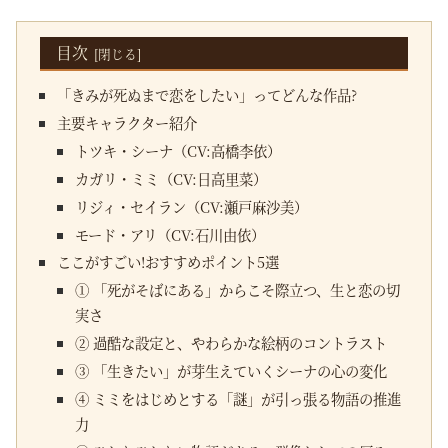
目次
「きみが死ぬまで恋をしたい」ってどんな作品?
主要キャラクター紹介
トツキ・シーナ（CV:高橋李依）
カガリ・ミミ（CV:日高里菜）
リジィ・セイラン（CV:瀬戸麻沙美）
モード・アリ（CV:石川由依）
ここがすごい!おすすめポイント5選
① 「死がそばにある」からこそ際立つ、生と恋の切
実さ
② 過酷な設定と、やわらかな絵柄のコントラスト
③ 「生きたい」が芽生えていくシーナの心の変化
④ ミミをはじめとする「謎」が引っ張る物語の推進
力