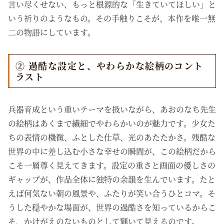
言い尽くせない、もっと根源的な「生きていてほしい」と
いう祈りのようなもの。その手触りこそが、本作を唯一無
二の物語にしています。
② 過酷な設定と、やわらかな絵柄のコント
ラスト
兵器育成という重いテーマを扱いながら、あおのなち先生
の絵柄はあくまで繊細でやわらかいのが魅力です。少女た
ちの表情の機微、ふとした仕草、光のあたたかさ。残酷な
世界の中に差し込む小さな幸せの瞬間が、この絵柄だから
こそ一層尊く見えてきます。設定の重さと画面の優しさの
ギャップが、作品全体に独特の余韻を生んでいます。たと
えば何気ない朝の風景や、ふたりが笑い合うひとコマ。そ
うした穏やかな場面が、世界の過酷さを知っているからこ
そ、かけがえのないものとして輝いて見えるのです。