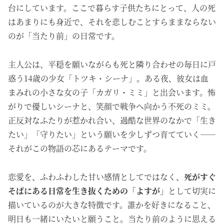
台にしています。ここで暮らす子供たちにとって、人の死
はあまりにも身近で、それを悲しむことすらままならない
のが「当たり前」の日常です。
主人公は、平穏を願いながらも死と隣り合わせの毎日に戸
惑う14歳の少女「トツキ・シーナ」。ある夜、彼女は血
まみれの小さな女の子「カガリ・ミミ」と出会います。怖
がりで優しいシーナと、笑顔で戦争へ向かう不死のミミ。
正反対なふたりが惹かれ合い、過酷な世界のなかで「生き
たい」「守りたい」という願いを少しずつ育てていく——
それがこの物語の芯にあるテーマです。
恋愛を、ふわふわした甘い感情としてではなく、
死がすぐ
そばにある日常を生き抜くための「よすが」
として切実に
描いているのが大きな特徴です。誰かを好きになること、
明日も一緒にいたいと願うこと。当たり前のように思える