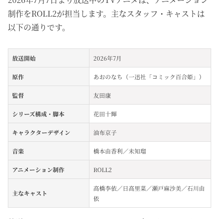
制作をROLL2が担当します。主なスタッフ・キャストは
以下の通りです。
放送開始
2026年7月
原作
あおのなち（一迅社「コミック百合姫」）
監督
友田康
シリーズ構成・脚本
花田十輝
キャラクターデザイン
油布京子
音楽
橋本由香利／未知瑠
アニメーション制作
ROLL2
高橋李依／日高里菜／瀬戸麻沙美／石川由
主なキャスト
依