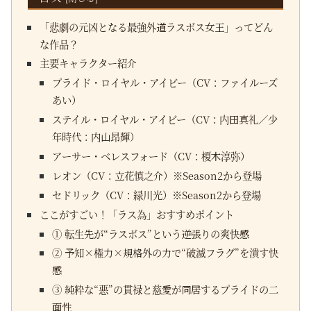
「悲劇の元凶となる最強外道ラスボス女王」ってどん
な作品？
主要キャラクター紹介
プライド・ロイヤル・アイビー（CV：ファイルーズ
あい）
ステイル・ロイヤル・アイビー（CV：内田真礼／少
年時代：内山昂輝）
アーサー・ベレスフォード（CV：榎木淳弥）
レオン（CV：立花慎之介）※Season2から登場
セドリック（CV：緑川光）※Season2から登場
ここがすごい！「ラス為」おすすめポイント
① 転生先が“ラスボス”という逆張りの爽快感
② 予知×権力×規格外の力で“破滅フラグ”を潰す快
感
③ 純粋な“悪”の貫禄と慈愛が同居するプライドの二
面性