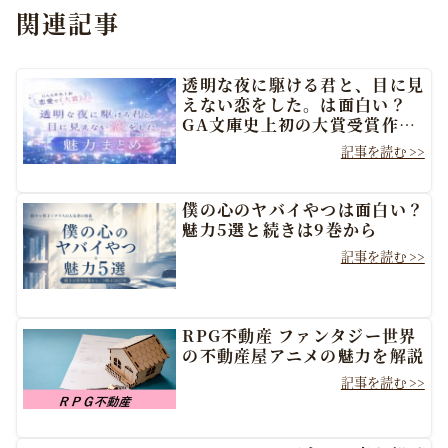
関連記事
透明な夜に駆ける君と、目に見
えない恋をした。は面白い？
GA文庫史上初の大賞受賞作の
魅力を紹介【2026年7月アニ
メ】
僕の心のヤバイやつは面白い？
魅力5選と続きは9巻から
RPG不動産 ファンタジー世界
の不動産屋アニメの魅力を解説