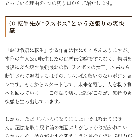
立っている理由を4つの切り口からご紹介します。
① 転生先が“ラスボス”という逆張りの爽快
感
「悪役令嬢に転生」する作品は世にたくさんありますが、
本作の主人公が転生したのは悪役令嬢ですらなく、物語を
最後にぶち壊す最強最悪の敵=ラスボスの女王。本来なら
断罪されて退場するはずの、いちばん救いのないポジショ
ンです。そこからスタートして、未来を覆し、人を救う側
へと回っていく——この振り切った設定こそが、独特の爽
快感を生み出しています。
しかも、ただ「いい人になりました」では終わりませ
ん。記憶を取り戻す前の極悪ぶりがしっかり描かれてい
るからこそ、彼女が未来を変えようと足掻く姿に説得力が