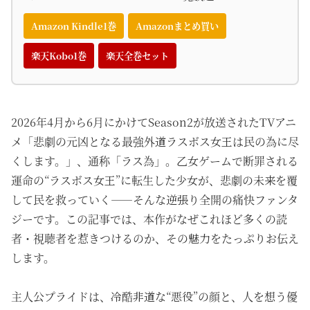
Amazon Kindle1巻
Amazonまとめ買い
楽天Kobo1巻
楽天全巻セット
2026年4月から6月にかけてSeason2が放送されたTVアニ
メ「悲劇の元凶となる最強外道ラスボス女王は民の為に尽
くします。」、通称「ラス為」。乙女ゲームで断罪される
運命の“ラスボス女王”に転生した少女が、悲劇の未来を覆
して民を救っていく——そんな逆張り全開の痛快ファンタ
ジーです。この記事では、本作がなぜこれほど多くの読
者・視聴者を惹きつけるのか、その魅力をたっぷりお伝え
します。
主人公プライドは、冷酷非道な“悪役”の顔と、人を想う優