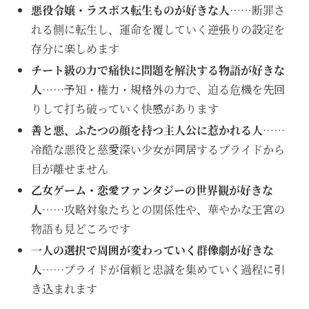
悪役令嬢・ラスボス転生ものが好きな人
……断罪さ
れる側に転生し、運命を覆していく逆張りの設定を
存分に楽しめます
チート級の力で痛快に問題を解決する物語が好きな
人
……予知・権力・規格外の力で、迫る危機を先回
りして打ち破っていく快感があります
善と悪、ふたつの顔を持つ主人公に惹かれる人
……
冷酷な悪役と慈愛深い少女が同居するプライドから
目が離せません
乙女ゲーム・恋愛ファンタジーの世界観が好きな
人
……攻略対象たちとの関係性や、華やかな王宮の
物語も見どころです
一人の選択で周囲が変わっていく群像劇が好きな
人
……プライドが信頼と忠誠を集めていく過程に引
き込まれます