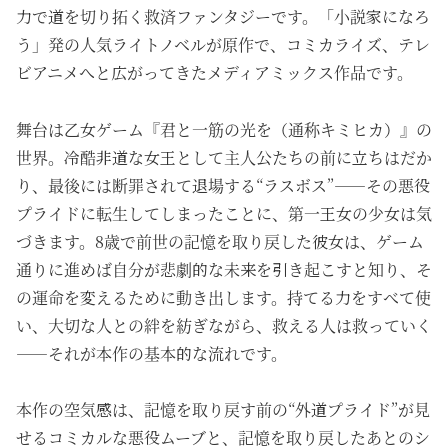
力で道を切り拓く救済ファンタジーです。「小説家になろ
う」発の人気ライトノベルが原作で、コミカライズ、テレ
ビアニメへと広がってきたメディアミックス作品です。
舞台は乙女ゲーム『君と一筋の光を（通称キミヒカ）』の
世界。冷酷非道な女王として主人公たちの前に立ちはだか
り、最後には断罪されて退場する“ラスボス”——その悪役
プライドに転生してしまったことに、第一王女の少女は気
づきます。8歳で前世の記憶を取り戻した彼女は、ゲーム
通りに進めば自分が悲劇的な未来を引き起こすと知り、そ
の運命を変えるために動き出します。持てる力をすべて使
い、大切な人との絆を紡ぎながら、救える人は救っていく
——それが本作の基本的な流れです。
本作の空気感は、記憶を取り戻す前の“外道プライド”が見
せるコミカルな悪役ムーブと、記憶を取り戻したあとのシ