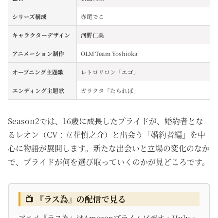
シリーズ構成
赤尾でこ
キャラクターデザイン
河野仁美
アニメーション制作
OLM Team Yoshioka
オープニング主題歌
レトロリロン「エゴ」
エンディング主題歌
ガラクタ「たられば」
Season2では、16歳に成長したプライドが、婚約者とな
るレオン（CV：立花慎之介）と出会う「婚約者編」を中
心に物語が展開します。新たな出会いと立場の変化のなか
で、プライドが何を選び取っていくのかが見どころです。
📺 『ラス為』の配信で見る
アニメ『ラス為』はAmazonプライムビデオ・Hulu・