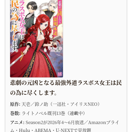
悲劇の元凶となる最強外道ラスボス女王は民
の為に尽くします。
原作:
天壱／鈴ノ助（一迅社・アイリスNEO）
巻数:
ライトノベル既刊13巻（連載中）
アニメ:
Season2が2026年4〜6月放送／Amazonプライ
ム・Hulu・ABEMA・U-NEXTで見放題