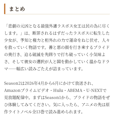
まとめ
「悲劇の元凶となる最強外道ラスボス女王は民の為に尽く
します。」は、断罪されるはずだったラスボスに転生した
少女が、予知と権力と桁外れの力で運命をねじ伏せ、人々
を救っていく物語です。善と悪の顔を行き来するプライド
の奥行き、迫る破滅を先回りで打ち破っていく小気味よ
さ、そして彼女の選択が人と国を動かしていく温かなドラ
マ——幅広い読みごたえが詰まっています。
Season2は2026年4月から6月にかけて放送され、
Amazonプライムビデオ・Hulu・ABEMA・U-NEXTで
見放題配信中。まずはSeason1から、プライドの物語をぜ
ひ体験してみてください。気に入ったら、アニメの先は原
作ライトノベル全13巻で読み進められます。