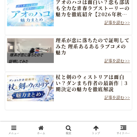
アオのハコは面白い？恋も部活
も全力な青春ラブストーリーの
魅力を徹底紹介【2026年秋ア
ニメSeason2】
理系が恋に落ちたので証明して
みた 理系あるあるラブコメの
魅力
杖と剣のウィストリアは面白
い？ダンまち作者の最新作｜3
期決定の魅力を徹底解説
スポンサーリンク
メニュー
ホーム
検索
トップ
サイドバー