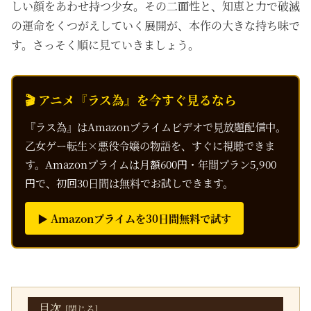
しい顔をあわせ持つ少女。その二面性と、知恵と力で破滅
の運命をくつがえしていく展開が、本作の大きな持ち味で
す。さっそく順に見ていきましょう。
🎬 アニメ『ラス為』を今すぐ見るなら
『ラス為』はAmazonプライムビデオで見放題配信中。
乙女ゲー転生×悪役令嬢の物語を、すぐに視聴できま
す。Amazonプライムは月額600円・年間プラン5,900
円で、初回30日間は無料でお試しできます。
▶ Amazonプライムを30日間無料で試す
目次