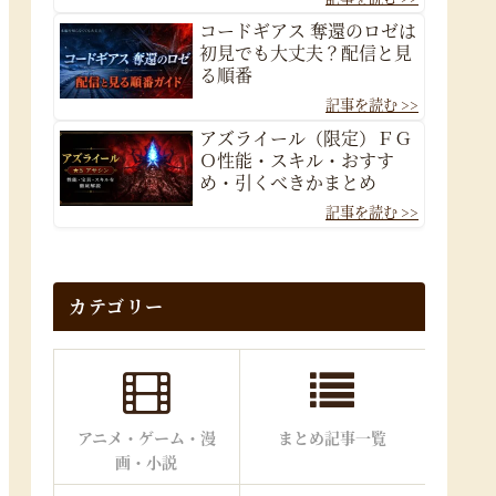
コードギアス 奪還のロゼは
初見でも大丈夫？配信と見
る順番
アズライール（限定）ＦＧ
Ｏ性能・スキル・おすす
め・引くべきかまとめ
カテゴリー
アニメ・ゲーム・漫
まとめ記事一覧
画・小説