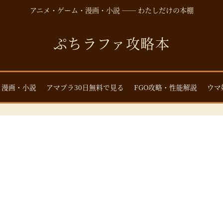
アニメ・ゲーム・漫画・小説 ── わたしだけの本棚
ぷちラファ攻略本
・漫画・小説
アマプラ30日無料で見る
FGO攻略・性能解説
ウマ