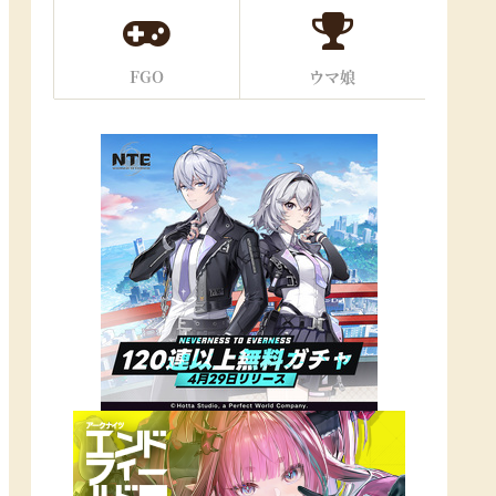
FGO
ウマ娘