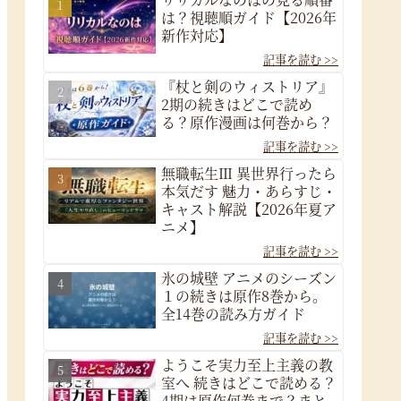
は？視聴順ガイド【2026年
新作対応】
『杖と剣のウィストリア』
2期の続きはどこで読め
る？原作漫画は何巻から？
無職転生Ⅲ 異世界行ったら
本気だす 魅力・あらすじ・
キャスト解説【2026年夏ア
ニメ】
氷の城壁 アニメのシーズン
１の続きは原作8巻から。
全14巻の読み方ガイド
ようこそ実力至上主義の教
室へ 続きはどこで読める？
4期は原作何巻まで？まと