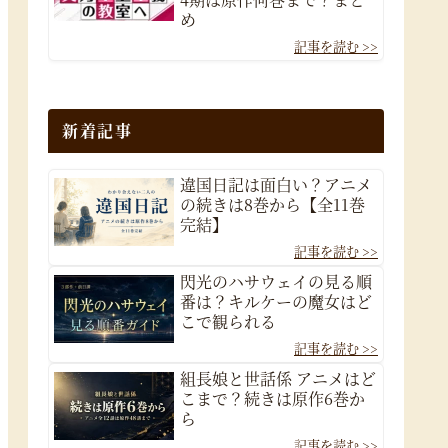
め
新着記事
違国日記は面白い？アニメ
の続きは8巻から【全11巻
完結】
閃光のハサウェイの見る順
番は？キルケーの魔女はど
こで観られる
組長娘と世話係 アニメはど
こまで？続きは原作6巻か
ら