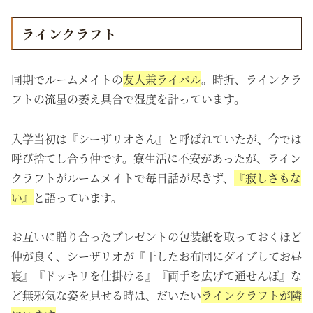
ラインクラフト
同期でルームメイトの
友人兼ライバル
。時折、ラインクラ
フトの流星の萎え具合で湿度を計っています。
入学当初は『シーザリオさん』と呼ばれていたが、今では
呼び捨てし合う仲です。寮生活に不安があったが、ライン
クラフトがルームメイトで毎日話が尽きず、
『寂しさもな
い』
と語っています。
お互いに贈り合ったプレゼントの包装紙を取っておくほど
仲が良く、
シーザリオが
『干したお布団にダイブしてお昼
寝』『ドッキリを仕掛ける』『両手を広げて通せんぼ』な
ど無邪気な姿を見せる時は、だいたい
ラインクラフトが隣