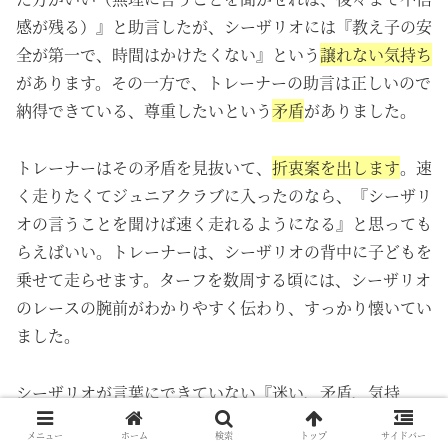
感が残る）』と助言したが、シーザリオには『教え子の安
全が第一で、時間はかけたくない』という
譲れない気持ち
があります。その一方で、トレーナーの助言は正しいので
納得できている、尊重したいという
矛盾
がありました。
トレーナーは
その矛盾を見抜いて、
折衷案を出します
。速
く走りたくてジュニアクラブに入ったのなら、『シーザリ
オの言うことを聞けば速く走れるようになる』と思っても
らえばいい。トレーナーは、シーザリオの背中に子どもを
乗せて走らせます。ターフを数周する頃には、シーザリオ
のレースの腕前がわかりやすく伝わり、すっかり懐いてい
ました。
シーザリオが言葉にできていない『迷い、矛盾、
気持
ち
』、その全てを瞬時に見抜き、納得できる形でまとめあ
メニュー
ホーム
検索
トップ
サイドバー