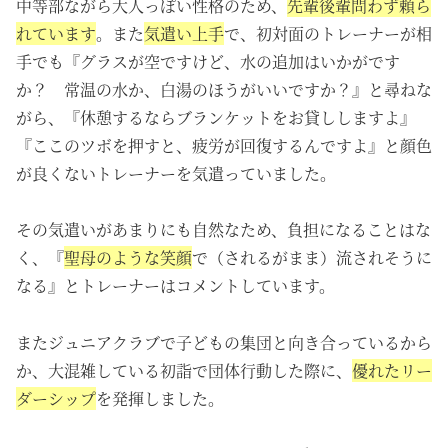
中等部ながら大人っぽい性格のため、
先輩後輩問わず頼ら
れています
。また
気遣い上手
で、初対面のトレーナーが相
手でも『グラスが空ですけど、水の追加はいかがです
か？ 常温の水か、白湯のほうがいいですか？』と尋ねな
がら、『休憩するならブランケットをお貸ししますよ』
『ここのツボを押すと、疲労が回復するんですよ』と顔色
が良くないトレーナーを気遣っていました。
その気遣いがあまりにも自然なため、負担になることはな
く、『
聖母のような笑顔
で（されるがまま）流されそうに
なる』とトレーナーはコメントしています。
またジュニアクラブで子どもの集団と向き合っているから
か、
大混雑している
初詣で団体行動した際に、
優れたリー
ダーシップ
を発揮しました。