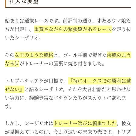
壮大な展望
始まりは選抜レースです。前評判の通り、才あるウマ娘た
ちが出走し、
重賞さながらの緊張感があるレース
を走り抜
いたシーザリオ。
その
女王のような風格
と、ゴール手前で爆ぜた
疾風のよう
な末脚
がトレーナーの脳裏に焼き付きました。
トリプルティアラが目標で、
『特にオークスでの勝利は逃
せない』
と語るシーザリオ。それを大言壮語だと思わせな
い実力に、経験豊富なベテランたちがスカウトに訪れま
す。
しかし、シーザリオは
トレーナー選びに慎重でした
。彼女
が見据えているのは、今より遠いの未来の先です。トリプ