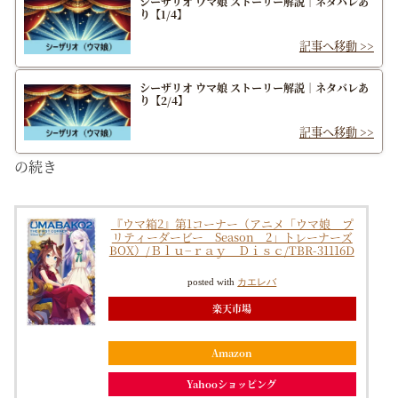
シーザリオ ウマ娘 ストーリー解説｜ネタバレあ
り【1/4】
シーザリオ ウマ娘 ストーリー解説｜ネタバレあ
り【2/4】
の続き
『ウマ箱2』第1コーナー（アニメ「ウマ娘 プ
リティーダービー Season 2」トレーナーズ
BOX）/Ｂｌｕ−ｒａｙ Ｄｉｓｃ/TBR-31116D
posted with
カエレバ
楽天市場
Amazon
Yahooショッピング