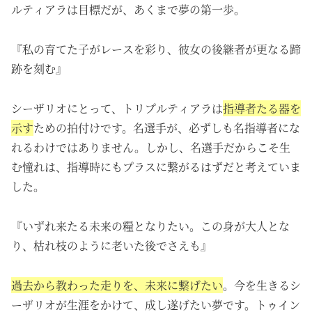
ルティアラは目標だが、あくまで夢の第一歩。
『私の育てた子がレースを彩り、彼女の後継者が更なる蹄
跡を刻む』
シーザリオにとって、トリプルティアラは
指導者たる器を
示す
ための拍付けです。名選手が、必ずしも名指導者にな
れるわけではありません。しかし、名選手だからこそ生
む憧れは、指導時にもプラスに繋がるはずだと考えていま
した。
『いずれ来たる未来の糧となりたい。この身が大人とな
り、枯れ枝のように老いた後でさえも』
過去から教わった走りを、未来に繋げたい
。今を生きる
シ
ーザリオが
生涯をかけて、成し遂げたい夢です。トゥイン