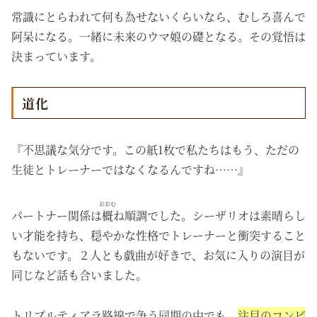
常識にとらわれて何も為せないくらいなら、むしろ喜んで
阿呆になる。
一緒に未来のウマ娘の礎となる。その
覚悟は
決まっています。
道化
『不思議な気分です。この紙1枚で私たちはもう、ただの
生徒とトレーナーではなくなるんですね……』
おおむ
パートナー関係は
概
ね順調でした。シーザリオは素晴らし
い才能を持ち、穏やかな性格でトレーナーと衝突すること
もないです。２人とも戯曲が好きで、お気に入りの演目が
同じなど話も合いました。
トリプルティアラ路線で争う同期の中でも、
注目のコンビ