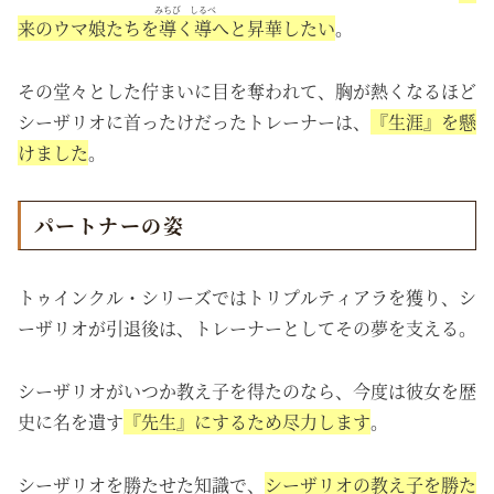
みちび
しるべ
来のウマ娘たちを
導
く
導
へと昇華したい
。
その堂々とした佇まいに目を奪われて、胸が熱くなるほど
シーザリオに首ったけだったトレーナーは、
『生涯』を
懸
けました
。
パートナーの姿
トゥインクル・シリーズではトリプルティアラを獲り、シ
ーザリオが引退後は、トレーナーとしてその夢を支える。
シーザリオがいつか教え子を得たのなら、今度は彼女を歴
史に名を遺す
『先生』にするため尽力します
。
シーザリオを勝たせた知識で、
シーザリオの教え子
を勝た