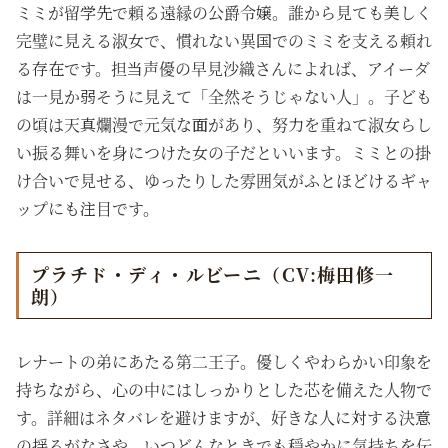
ミミが留学先で頼る遠縁の公爵令嬢。誰から見ても美しく
完璧に見える淑女で、慣れない異国でのミミを支える頼れ
る存在です。担当声優の早見沙織さんによれば、アイーダ
は一見か弱そうに見えて「全然そうじゃない人」。子ども
の頃は天真爛漫で元気な面があり、努力を重ねて淑女らし
い振る舞いを身につけた女の子だといいます。ミミとの掛
け合いで見せる、ゆったりした雰囲気がふとほどけるギャ
ップにも注目です。
プラチド・ディ・ルビーニ（CV:梅田修一
朗）
レナートの弟にあたる第二王子。優しくやわらかい印象を
持ちながら、心の中にはしっかりとした芯を備えた人物で
す。詳細はネタバレを避けますが、好きな人に対する決意
の揺るがなさや、いつどんなときでも穏やかに気持ちを伝