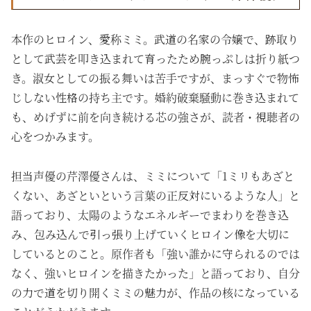
本作のヒロイン、愛称ミミ。武道の名家の令嬢で、跡取り
として武芸を叩き込まれて育ったため腕っぷしは折り紙つ
き。淑女としての振る舞いは苦手ですが、まっすぐで物怖
じしない性格の持ち主です。婚約破棄騒動に巻き込まれて
も、めげずに前を向き続ける芯の強さが、読者・視聴者の
心をつかみます。
担当声優の芹澤優さんは、ミミについて「1ミリもあざと
くない、あざといという言葉の正反対にいるような人」と
語っており、太陽のようなエネルギーでまわりを巻き込
み、包み込んで引っ張り上げていくヒロイン像を大切に
しているとのこと。原作者も「強い誰かに守られるのでは
なく、強いヒロインを描きたかった」と語っており、自分
の力で道を切り開くミミの魅力が、作品の核になっている