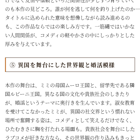
けでなく友情や信頼といった関係性が少しずつ育っていく
のも本作の見どころ。誰が何を逃して何を釣り上げたのか――
タイトルに込められた意味を想像しながら読み進めるの
も、この作品ならではの楽しみ方です。一筋縄ではいかな
い人間関係が、コメディの軽やかさの中にしっかりとした
厚みを与えています。
⑤ 異国を舞台にした世界観と婚活模様
本作の舞台は、ミミの母国ムーロ王国と、留学先である隣
国ルビーニ王国。異なる国の文化や貴族社会のしきたり
が、婚活というテーマに奥行きを生んでいます。淑女教育
を受けてこなかったミミが、異国の社交界という慣れない
場所で奮闘する姿は、コメディとして笑えるだけでなく、
ひたむきさに胸を打たれる場面も。貴族社会を舞台にした
ラブコメが好きな方なら、その世界観の作り込みもきっと