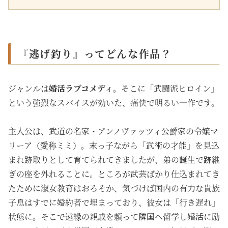
『逃げ釣り』ってどんな作品？
ジャンルは
婚活ラブコメディ
。そこに「武闘派ヒロイン」
という強烈なスパイスが効いた、痛快で明るい一作です。
主人公は、武道の名家・アンノヴァッツィ公爵家の令嬢マ
リーア（愛称ミミ）。末っ子ながら「武術の才能」を見込
まれ跡取りとして育てられてきましたが、弟の誕生で跡継
ぎの座を外れることに。ところが武芸ばかり仕込まれてき
たために淑女教育はおろそか、気づけば国内の有力な貴族
子息はすでに婚約者で埋まっており、彼女は「行き遅れ」
状態に。そこで遠縁の親戚を頼って隣国へ留学し婚活に励