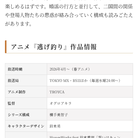
楽しめるはずです。婚活の行方と並行して、二国間の関係
や登場人物たちの思惑が絡み合っていく構成も読みごたえ
があります。
アニメ『逃げ釣り』作品情報
放送時期
2026年4月～（春アニメ）
放送局
TOKYO MX・BS11ほか（毎週水曜24:00～）
アニメ制作
TROYCA
監督
オグロアキラ
シリーズ構成
横手美智子
キャラクターデザイン
鈴木勇
HoneyWorks feat.鈴木愛理「誓いはキュン