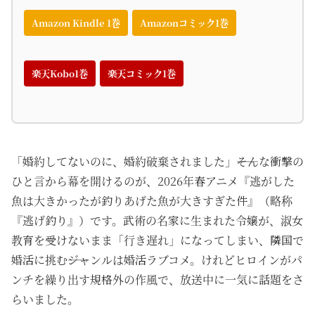
Amazon Kindle 1巻
Amazonコミック1巻
楽天Kobo1巻
楽天コミック1巻
「婚約してないのに、婚約破棄されました」――そんな衝撃の
ひと言から幕を開けるのが、2026年春アニメ『逃がした
魚は大きかったが釣りあげた魚が大きすぎた件』（略称
『逃げ釣り』）です。武術の名家に生まれた令嬢が、淑女
教育を受けないまま「行き遅れ」になってしまい、隣国で
婚活に挑む――ジャンルは婚活ラブコメ。けれどヒロインがパ
ンチを繰り出す規格外の作風で、放送中に一気に話題をさ
らいました。