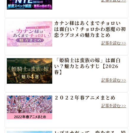
カナン様はあくまでチョロい
は面白い？チョロかわ悪魔の初
恋ラブコメの魅力まとめ
「姫騎士は蛮族の嫁」は面白
い？魅力とあらすじ【2026
春】
２０２２年春アニメまとめ
レプリカだって、恋をする。続