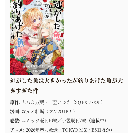
逃がした魚は大きかったが釣りあげた魚が大
きすぎた件
原作:
ももよ万葉・三登いつき（SQEXノベル）
漫画:
ながと牡蠣（マンガUP！）
巻数:
コミック既刊10巻／小説既刊7巻（連載中）
アニメ:
2026年春に放送（TOKYO MX・BS11ほか）