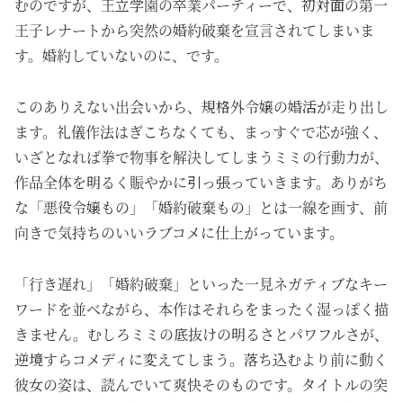
むのですが、王立学園の卒業パーティーで、初対面の第一
王子レナートから突然の婚約破棄を宣言されてしまいま
す。婚約していないのに、です。
このありえない出会いから、規格外令嬢の婚活が走り出し
ます。礼儀作法はぎこちなくても、まっすぐで芯が強く、
いざとなれば拳で物事を解決してしまうミミの行動力が、
作品全体を明るく賑やかに引っ張っていきます。ありがち
な「悪役令嬢もの」「婚約破棄もの」とは一線を画す、前
向きで気持ちのいいラブコメに仕上がっています。
「行き遅れ」「婚約破棄」といった一見ネガティブなキー
ワードを並べながら、本作はそれらをまったく湿っぽく描
きません。むしろミミの底抜けの明るさとパワフルさが、
逆境すらコメディに変えてしまう。落ち込むより前に動く
彼女の姿は、読んでいて爽快そのものです。タイトルの突