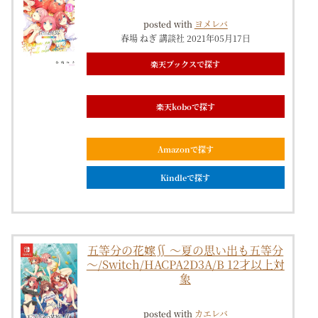
posted with
ヨメレバ
春場 ねぎ 講談社 2021年05月17日
楽天ブックスで探す
楽天koboで探す
Amazonで探す
Kindleで探す
五等分の花嫁∬ ～夏の思い出も五等分
～/Switch/HACPA2D3A/B 12才以上対
象
posted with
カエレバ