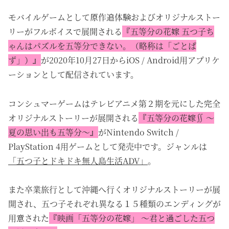
モバイルゲームとして原作追体験およびオリジナルストー
リーがフルボイスで展開される
『五等分の花嫁 五つ子ち
ゃんはパズルを五等分できない。（略称は「ごとぱ
ず」）』
が2020年10月27日からiOS / Android用アプリケ
ーションとして配信されています。
コンシュマーゲームはテレビアニメ第２期を元にした完全
オリジナルストーリーが展開される
『五等分の花嫁∬ 〜
夏の思い出も五等分〜』
がNintendo Switch /
PlayStation 4用ゲームとして発売中です。ジャンルは
「五つ子とドキドキ無人島生活ADV」
。
また卒業旅行として沖縄へ行くオリジナルストーリーが展
開され、五つ子それぞれ異なる１５種類のエンディングが
用意された
『映画「五等分の花嫁」 〜君と過ごした五つ