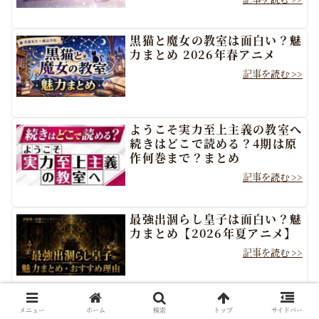
黒猫と魔女の教室は面白い？魅
力まとめ 2026年春アニメ
ようこそ実力至上主義の教室へ
続きはどこで読める？4期は原
作何巻まで？まとめ
最強出涸らし皇子は面白い？魅
力まとめ【2026年夏アニメ】
魔女と傭兵 ダークファンタジ
メニュー
ホーム
検索
トップ
サイドバー