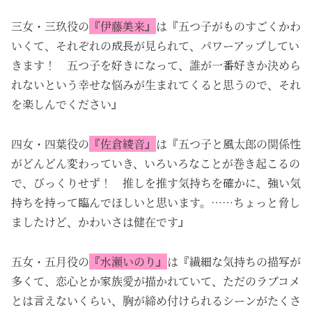
三女・三玖役の
『伊藤美来』
は『五つ子がものすごくかわ
いくて、それぞれの成長が見られて、パワーアップしてい
きます！ 五つ子を好きになって、誰が一番好きか決めら
れないという幸せな悩みが生まれてくると思うので、それ
を楽しんでください』
四女・四葉役の
『佐倉綾音』
は『五つ子と風太郎の関係性
がどんどん変わっていき、いろいろなことが巻き起こるの
で、びっくりせず！ 推しを推す気持ちを確かに、強い気
持ちを持って臨んでほしいと思います。……ちょっと脅し
ましたけど、かわいさは健在です』
五女・五月役の
『水瀬いのり』
は『繊細な気持ちの描写が
多くて、恋心とか家族愛が描かれていて、ただのラブコメ
とは言えないくらい、胸が締め付けられるシーンがたくさ