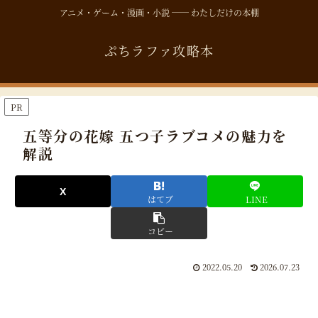
アニメ・ゲーム・漫画・小説 ── わたしだけの本棚
ぷちラファ攻略本
PR
五等分の花嫁 五つ子ラブコメの魅力を
解説
はてブ
LINE
コピー
2022.05.20
2026.07.23