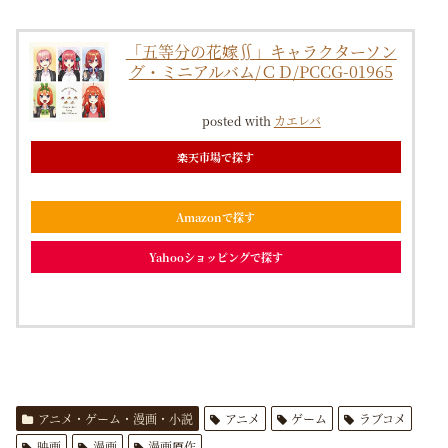
「五等分の花嫁∬」キャラクターソン
グ・ミニアルバム/ＣＤ/PCCG-01965
posted with
カエレバ
楽天市場で探す
Amazonで探す
Yahooショッピングで探す
アニメ・ゲーム・漫画・小説
アニメ
ゲーム
ラブコメ
映画
漫画
漫画原作