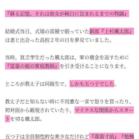
『蘇る記憶。それは彼女が純白に包まれるまでの物語』
結婚式当日、式場の部屋で眠っていた
新郎『上杉風太郎』
は妻と出会った高校２年の日を夢見ていました。
当時、貧乏学生だった風太郎は、家の借金を返すために
『富豪の娘の家庭教師』
を引き受けることになります。
ところが教え子は同級生で、
しかも五つ子でした
。
教え子だと知らない時に不用意な一言で怒りを買ったり、
初対面から敵視されていたり、
マイナスな関係からスター
ト
を切る風太郎。
五つ子は全員個性的な美少女だけれど
『落第寸前』『勉強