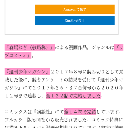
Amazonで探す
Kindleで探す
『春場ねぎ（敬略称）』
による漫画作品。ジャンルは
『ラ
ブコメディ』
。
『週刊少年マガジン』
２０１７年８号に読み切りとして掲
載した後に、読者アンケートの結果を受けて『週刊少年マ
ガジン』にて２０１７年３６・３７合併号から２０２０年
１２号まで連載し、
全１２２話で完結しました
。
コミックスは『講談社』にて
全１４巻で完結
しています。
フルカラー版も同社から販売されました。
コミック特典に
は描き下ろしオマケ漫画が掲載されています
（内容は姉妹