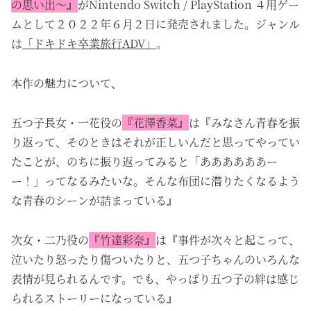
の思い出〜』
がNintendo Switch / PlayStation ４用ゲー
ムとして２０２２年６月２日に発売されました。ジャンル
は
「ドキドキ卒業旅行ADV」
。
本作の魅力について、
五つ子長女・一花役の
『花澤香菜』
は『みなさん青春を振
り返って、そのときはそれが正しいんだと思ってやってい
たことが、のちに振り返ってみると「ああああああー
ー！」ってなるみたいな。そんな布団に潜りたくなるよう
な青春のシーンが詰まっている』
次女・二乃役の
『竹達彩奈』
は『事件が次々と起こって、
泣いたり怒ったり傷ついたりと、五つ子ちゃんのいろんな
表情が見られるんです。でも、やっぱり五つ子の絆は感じ
られるストーリーになっている』