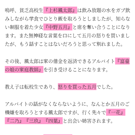
嗚呼、貧乏高校生
『上杉風太郎』
は飲み放題の水をガブ飲
みしながら学食でひとり飯を取ろうとしましたが、知らな
い制服を着た少女
『中野五月』
と席を奪い合うことになり
ます。また無神経な言葉を口にして五月の怒りを買いまし
たが、もう話すことはないだろうと思って別れました。
その後、風太郎は家の借金を返済できるアルバイト
『富豪
の娘の家庭教師』
を引き受けることになります。
教え子は転校生であり、
怒りを買った五月
でした。
アルバイトの話がなくならないように、なんとか五月のご
機嫌を取ろうとする風太郎ですが、行く先々で
『一花』
『二乃』『三玖』『四葉』
と出会い妨害されます。