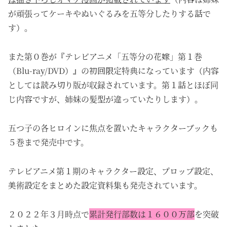
が頑張ってケーキやぬいぐるみを五等分したりする話で
す）。
また第０巻が『テレビアニメ「五等分の花嫁」第１巻
（Blu-ray/DVD）』の初回限定特典になっています（内容
としては読み切り版が収録されています。第１話とほぼ同
じ内容ですが、姉妹の髪型が違っていたりします）。
五つ子の各ヒロインに焦点を置いたキャラクターブックも
５巻まで発売中です。
テレビアニメ第１期のキャラクター設定、プロップ設定、
美術設定をまとめた設定資料集も発売されています。
２０２２年３月時点で
累計発行部数は１６００万部
を突破