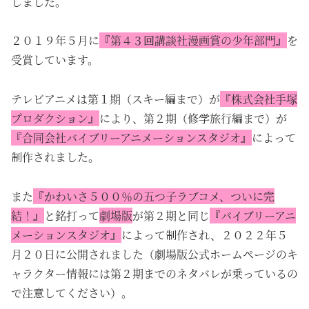
しました。
２０１９年５月に
『第４３回講談社漫画賞の少年部門』
を
受賞しています。
テレビアニメは第１期（スキー編まで）が
『株式会社手塚
プロダクション』
により、第２期（修学旅行編まで）が
『合同会社バイブリーアニメーションスタジオ』
によって
制作されました。
また
『かわいさ５００％の五つ子ラブコメ、ついに完
結！』
と銘打って
劇場版
が第２期と同じ
『バイブリーアニ
メーションスタジオ』
によって制作され、２０２２年５
月２０日に公開されました（劇場版公式ホームページのキ
ャラクター情報には第２期までのネタバレが乗っているの
で注意してください）。