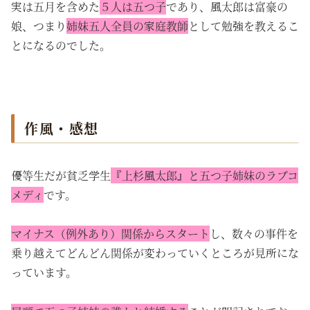
実は五月を含めた
５人は五つ子
であり、風太郎は富豪の
娘、つまり
姉妹五人全員の家庭教師
として勉強を教えるこ
とになるのでした。
作風・感想
優等生だが貧乏学生
『上杉風太郎』と五つ子姉妹のラブコ
メディ
です。
マイナス（例外あり）関係からスタート
し、数々の事件を
乗り越えてどんどん関係が変わっていくところが見所にな
っています。