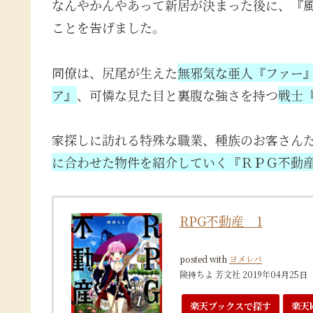
なんやかんやあって新居が決まった後に、『
ことを告げました。
同僚は、尻尾が生えた
無邪気な亜人『ファー
ア』
、可憐な見た目と裏腹な強さを持つ
戦士
家探しに訪れる特殊な職業、種族のお客さん
に合わせた物件を紹介していく『ＲＰＧ不動
RPG不動産 1
posted with
ヨメレバ
険持ちよ 芳文社 2019年04月25日
楽天ブックスで探す
楽天