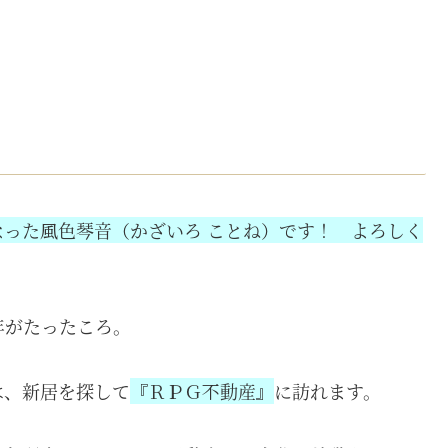
った風色琴音（かざいろ ことね）です！ よろしく
年がたったころ。
は、新居を探して
『ＲＰＧ不動産』
に訪れます。