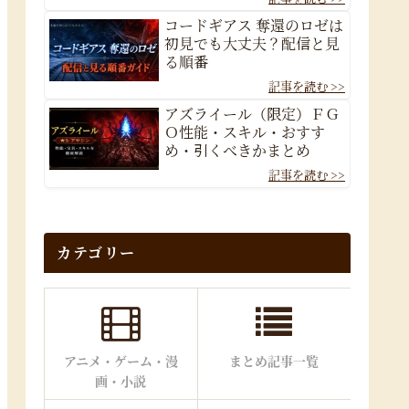
コードギアス 奪還のロゼは
初見でも大丈夫？配信と見
る順番
アズライール（限定）ＦＧ
Ｏ性能・スキル・おすす
め・引くべきかまとめ
カテゴリー
アニメ・ゲーム・漫
まとめ記事一覧
画・小説