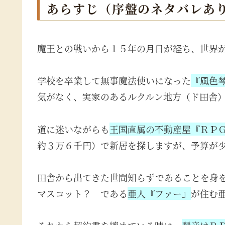
あらすじ（序盤のネタバレあ
魔王との戦いから１５年の月日が経ち、
世界
学校を卒業して無事魔法使いになった
『風色
気がなく、実家のあるルクルン地方（ド田舎
道に迷いながらも
王国直属の不動産屋『ＲＰ
約３万６千円）で新居を探しますが、予算が
田舎から出てきた世間知らずであることを身
マスコット？ である
亜人『ファー』
が住む