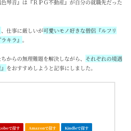
風色琴音』は『ＲＰＧ不動産』が自分の就職先だった
』
、仕事に厳しいが
可愛いモノ好きな僧侶『ルフリ
『ラキラ』
。
たちからの無理難題を解決しながら、
それぞれの境遇
産』
をおすすめしようと記事にしました。
koboで探す
Amazonで探す
Kindleで探す