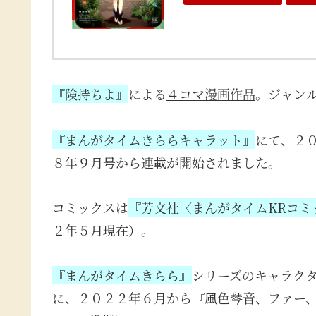
『険持ちよ』
による
４コマ漫画作品
。ジャン
『まんがタイムきららキャラット』
にて、２
８年９月号から連載が開始されました。
コミックスは
『芳文社〈まんがタイムKRコミ
２年５月現在）。
『まんがタイムきらら』
シリーズのキャラク
に、２０２２年６月から『風色琴音、ファー