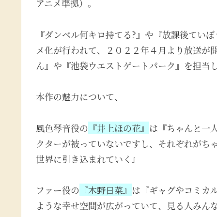
アニメ準拠）。
『ダンベル何キロ持てる?』や『放課後ていぼ
メ化が行われて、２０２２年４月より放送が
ん』や『池袋ウエストゲートパーク』を担当
本作の魅力について、
風色琴音役の
『井上ほの花』
は『ちゃんと一
クターが被っていないですし、それぞれがち
世界に引き込まれていく』
ファー役の
『木野日菜』
は『ギャグやコミカ
ような幸せ空間が広がっていて、見る人みん