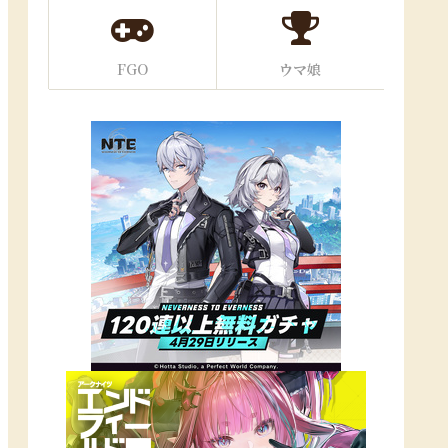
FGO
ウマ娘