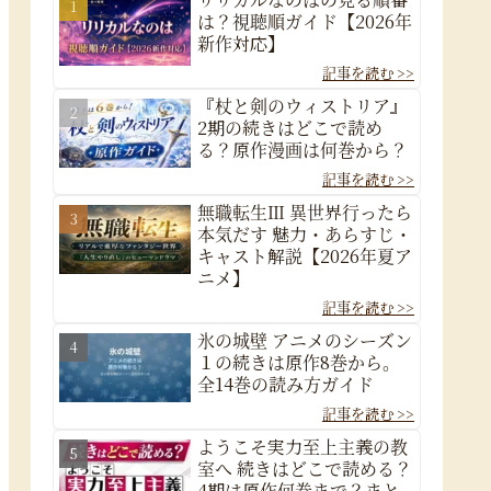
は？視聴順ガイド【2026年
新作対応】
『杖と剣のウィストリア』
2期の続きはどこで読め
る？原作漫画は何巻から？
無職転生Ⅲ 異世界行ったら
本気だす 魅力・あらすじ・
キャスト解説【2026年夏ア
ニメ】
氷の城壁 アニメのシーズン
１の続きは原作8巻から。
全14巻の読み方ガイド
ようこそ実力至上主義の教
室へ 続きはどこで読める？
4期は原作何巻まで？まと