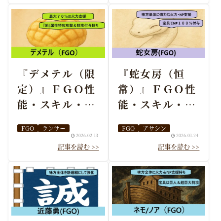
『デメテル（限
『蛇女房（恒
定）』ＦＧＯ性
常）』ＦＧＯ性
能・スキル・お
能・スキル・お
すすめ編成まと
すすめ編成まと
FGO
ランサー
FGO
アサシン
め
め
2026.02.13
2026.01.24