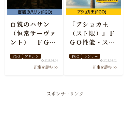
百貌のハサン
『アショカ王
（恒常サーヴァ
（スト限）』Ｆ
ント） ＦＧＯ
ＧＯ性能・スキ
性能・スキル・
ル・おすすめ編
FGO
アサシン
FGO
ランサー
おすすめ編成ま
成まとめ
2025.05.04
2025.05.02
とめ
スポンサーリンク