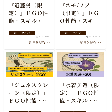
『近藤勇（限
『ネモ/ノア
定）』ＦＧＯ性
（限定）』ＦＧ
能・スキル・お
Ｏ性能・スキ
すすめ編成まと
ル・おすすめ編
FGO
セイバー
FGO
ライダー
め
成まとめ
2025.10.01
2025.09.06
『ジュネスクレ
『水着美遊（限
ーン（限定）』
定）』ＦＧＯ性
ＦＧＯ性能・ス
能・スキル・お
キル・おすすめ
すすめ編成まと