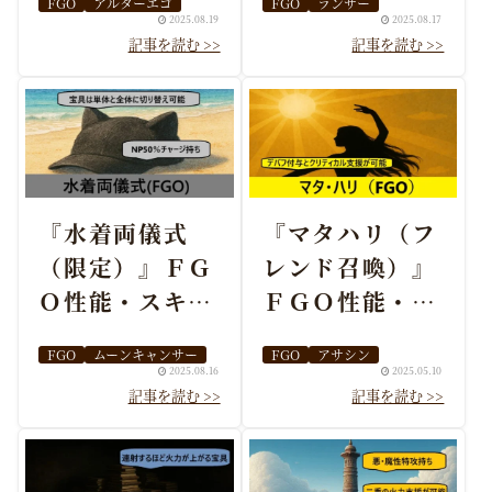
FGO
アルターエゴ
FGO
ランサー
編成まとめ
め
2025.08.19
2025.08.17
『水着両儀式
『マタハリ（フ
（限定）』ＦＧ
レンド召喚）』
Ｏ性能・スキ
ＦＧＯ性能・ス
ル・おすすめ編
キル・おすすめ
FGO
ムーンキャンサー
FGO
アサシン
成まとめ
編成まとめ
2025.08.16
2025.05.10