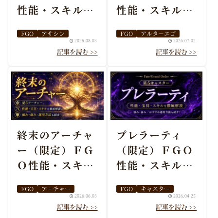
性能・スキル・
性能・スキル・
おすすめ・引く
おすすめ・引く
FGO
アサシン
FGO
アルターエゴ
べきかまとめ
べきかまとめ
2026.08.03
2026.07.02
終末のアーチャ
プレラーティ
ー（限定）ＦＧ
（限定）ＦＧＯ
Ｏ性能・スキ
性能・スキル・
ル・おすすめ編
おすすめ編成ま
FGO
アーチャー
FGO
キャスター
成まとめ
とめ
2026.06.03
2026.04.25