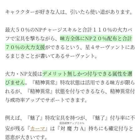
キャラクターが好きな人は、引いたら使い道があります。
最大５０％のNPチャージスキルと合計１１０％の火力バ
フで宝具を撃ちながら、
味方全体にNP２０％配布と合計
７０％の火力支援
ができるという、星４サーヴァントにあ
るまじきことが書いてあるサーヴァント。
火力・NP支援は
デメリット無しかつ付与できる属性を選
びません
。『精神異常』特攻状態は活用できる味方が限ら
れるが、『精神異常』状態を付与できるなら、精神異常付
与成功率アップでサポートできます。
例えば、『魅了』特攻宝具を持つが、『魅了』付与率に不
弱体耐性アップ２０％
安が残る『
カーマ
』は『
対魔力A
』持ちにも確定付与と
恩恵が大きいです。