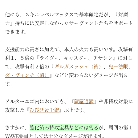
他にも、スキルレベルマックスで基本確定だが、『対魔
力』持ちには安定しなかったサーヴァントたちをサポート
できます。
支援能力の高さに加えて、本人の火力も高いです。攻撃有
利１．５倍の『ライダー、キャスター、アサシン』に対し
て、攻撃有利２倍の『
ギルガメッシュ（術）
、
鬼一法眼
、
ダ・ヴィンチ（騎）
』などと変わらないダメージが出ま
す。
アルターエゴ内においても、『
蘆屋道満
』や非特攻対象に
攻撃した『
ひびき＆千鍵
』以上です。
さすがに、
強化済み特攻宝具などには劣る
が、周回の第１
WAVE要員としては十分なダメージが出ます。