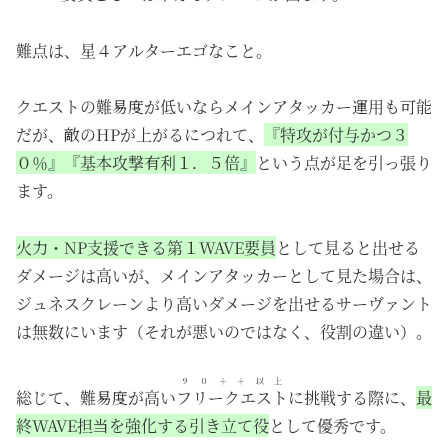
難点は、
星４アルターエゴ
なこと。
クエストの難易度が低いならメインアタッカー運用も可能
だが、敵のHPが上がるにつれて、
『特攻が付与かつ３
０％』『基本攻撃有利１．５倍』
という点が足を引っ張り
ます。
火力・NP支援できる第１WAVE要員
として見ると出せる
ダメージは高いが、メインアタッカーとして見た場合は、
ジュネスクレーンより高いダメージを出せるサーヴァント
は無数にいます（それが悪いのではなく、役割の違い）。
９０＋＋以上
総じて、難易度が高い
フリークエスト
に挑戦する際に、
最
終WAVE担当を強化する引き立て役
として優秀です。