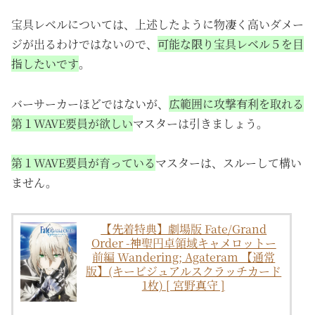
宝具レベルについては、上述したように物凄く高いダメー
ジが出るわけではないので、
可能な限り宝具レベル５を目
指したいです
。
バーサーカーほどではないが、
広範囲に攻撃有利を取れる
第１WAVE要員が欲しい
マスターは引きましょう。
第１WAVE要員が育っている
マスターは、スルーして構い
ません。
【先着特典】劇場版 Fate/Grand
Order -神聖円卓領域キャメロットー
前編 Wandering; Agateram 【通常
版】(キービジュアルスクラッチカード
1枚) [ 宮野真守 ]