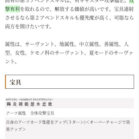
固有の第３アペンドスキルは、対キャスター攻撃適正。
攻
撃有利
を取れるので、解放する価値が高いです。宝具連射
させるなら第２アペンドスキルも優先度が高く、可能なら
両方を開けたいです。
属性は、サーヴァント、地属性、中立属性、善属性、人
型、女性、ケモノ科のサーヴァント、夏モードのサーヴァ
ント。
宝具
かげろうけん・つるのばかんす きみとみずぎらんでぶー
陽炎剣鶴憩水恋歌
アーツ属性 全体攻撃宝具
自身のアーツカード性能をアップ(３ターン)＜オーバーチャージで効
果アップ＞