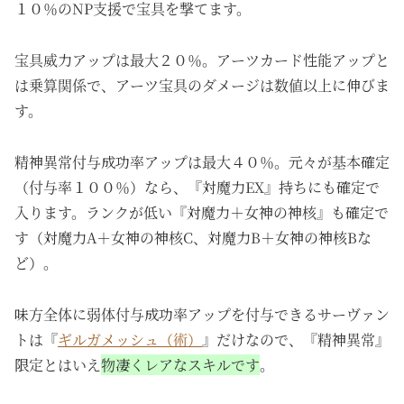
１０％のNP支援で宝具を撃てます。
宝具威力アップは最大２０％。アーツカード性能アップと
は乗算関係で、アーツ宝具のダメージは数値以上に伸びま
す。
精神異常付与成功率アップは最大４０％。元々が基本確定
（付与率１００％）なら、『対魔力EX』持ちにも確定で
入ります。ランクが低い『対魔力＋女神の神核』も確定で
す（対魔力A＋女神の神核C、対魔力B＋女神の神核Bな
ど）。
味方全体に弱体付与成功率アップを付与できるサーヴァン
トは『
ギルガメッシュ（術）
』だけなので、『精神異常』
限定とはいえ
物凄くレアなスキルです
。