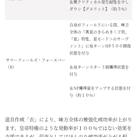
＆被クリティカル発生耐性を少し
ダウン【デメリット】（約５％）
自身がフィールドにいる間、味方
全体の『真夏のきらめき＜子供、
『夏』特性、夏モード＞のサーヴ
ァント』に毎ターンHP５００回復
状態を付与
サマーフィールズ・フォーエバー
（B）
＆毎ターンスター３個獲得状態を
付与
＆NP獲得量をアップする状態を付
与（約１０％）
道具作成「衣」により、味方全体の被強化成功率が上がり
ます。皇帝特権のような発動率が１００％ではない効果を
支援できるが、倍率としてはほんのり成功率が上がる程