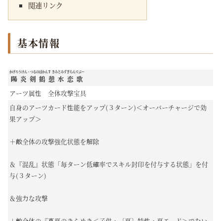
関連リンク
基本情報
かげろうけん・つるのばかんす きみとみずぎらんでぶー
陽炎剣鶴憩水恋歌
アーツ属性 全体攻撃宝具
自身のアーツカード性能をアップ(３ターン)＜オーバーチャージで効
果アップ＞
＋敵全体の攻撃強化状態を解除
＆『混乱』状態「毎ターン低確率でスキル封印を付与する状態」を付
与(３ターン)
＆強力な攻撃
＋敵全体の『真夏のきらめき＜子供・〔夏〕特性・夏モード＞でない