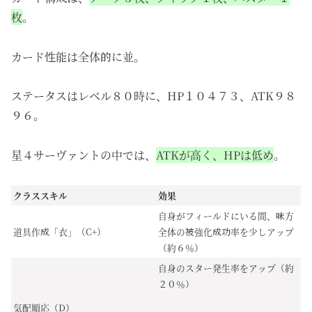
枚
。
カード性能は全体的に並。
ステータスはレベル８０時に、HP１０４７３、ATK９８
９６。
星４サーヴァントの中では、
ATKが高く、HPは低め
。
クラススキル
効果
自身がフィールドにいる間、味方
道具作成「衣」（C+）
全体の被強化成功率を少しアップ
（約６％）
自身のスター発生率をアップ（約
２０％）
気配順応（D）