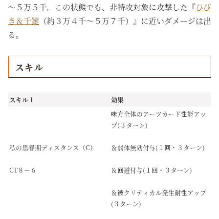
～５万５千。この状態でも、非特攻対象に攻撃した『
ひび
き＆千鍵
（約３万４千～５万７千）』に近いダメージは出
る。
スキル
スキル１
効果
味方全体のアーツカード性能アッ
プ(３ターン)
私の思春期ディスタンス（C）
＆弱体無効付与(１回・３ターン)
CT８－６
＆回避付与(１回・３ターン)
＆被クリティカル発生耐性アップ
(３ターン)