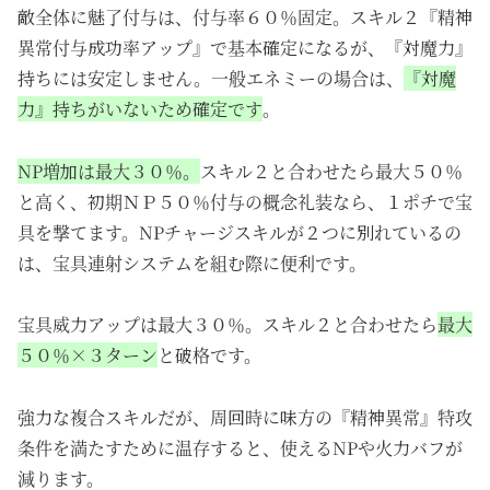
敵全体に魅了付与は、付与率６０％固定。スキル２『精神
異常付与成功率アップ』で基本確定になるが、『対魔力』
持ちには安定しません。一般エネミーの場合は、
『対魔
力』持ちがいないため確定です
。
NP増加は最大３０％。
スキル２と合わせたら最大５０％
と高く、初期ＮＰ５０％付与の概念礼装なら、１ポチで宝
具を撃てます。NPチャージスキルが２つに別れているの
は、宝具連射システムを組む際に便利です。
宝具威力アップは最大３０％。スキル２と合わせたら
最大
５０％×３ターン
と破格です。
強力な複合スキルだが、周回時に味方の『精神異常』特攻
条件を満たすために温存すると、使えるNPや火力バフが
減ります。