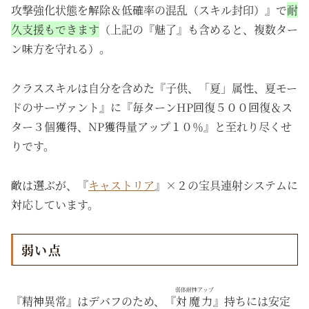
攻撃強化状態を解除＆低確率の混乱（スキル封印）』で
耐
久支援もできます
（上記の『魅了』も含めると、複数ター
ン味方を守れる）。
クラススキルは自分を含めた『子供、「夏」属性、夏モー
ドのサーヴァント』に『毎ターンHP回復５００回復＆ス
ター３個獲得、NP獲得量アップ１０％』と至れり尽くせ
りです。
敵は選ぶが、『
キャストリア
』×２の宝具連射システムに
対応しています。
弱い点
弱体耐性アップ
『精神異常』はデバフのため、『
対魔力
』持ちには安定