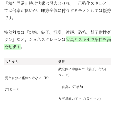
『精神異常』特攻状態は最大３０％。自己強化スキルとし
ては倍率が低いが、味方全体に付与するモノとしては優秀
です。
特効対象は『幻惑、魅了、混乱、睡眠、恐怖、魅了耐性ダ
ウン』など。ジュネスクレーンは
宝具とスキルで条件を満
たせます
。
スキル３
効果
敵全体に中確率で『魅了』付与(１
ターン)
夏と自分に嘘はつけない（B）
＋自身のNP増加
CT８－６
＆宝具威力アップ(３ターン)