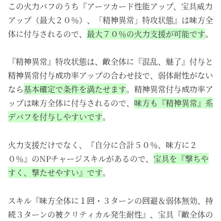
この火力バフのうち『アーツカード性能アップ、宝具威力
アップ（最大２０％）、「精神異常」特攻状態』は味方全
体に付与されるので、
最大７０％の火力支援が可能です
。
『精神異常』特攻状態は、敵全体に『混乱、魅了』付与と
精神異常付与成功率アップの合わせ技で、弱体耐性がない
なら
基本確定で条件を満たせます
。精神異常付与成功率ア
ップは味方全体に付与されるので、
味方も『精神異常』系
デバフを付与しやすいです
。
火力支援だけでなく、『自分に合計５０％、味方に２
０％』のNPチャージスキルがあるので、
宝具を『撃ちや
すく、撃たせやすい』です
。
スキル
『
味方全体に
１回・３ターンの回避＆弱体無効、持
続３ターンの被クリティカル発生耐性』、宝具『
敵全体の