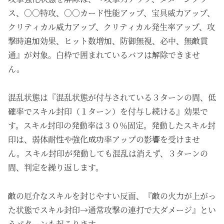
ス、○○特攻、○○カード性能アップ、宝具威力アップ、
クリティカル威力アップ、クリティカル発生率アップ、攻
撃時追加効果、ヒット数増加、防御無視、必中、無敵貫
通』が対象。白枠で囲まれているバフは解除できませ
ん。
混乱状態は『混乱状態が付与されている３ターンの間、低
確率でスキル封印（１ターン）を付与し続ける』効果で
す。スキル封印の発動率は３０％固定。
発動した
スキル封
印は、弱体耐性や強化成功率アップの影響を受けませ
ん。スキル封印が発動しても混乱は消えず、３ターンの
間、判定を繰り返します。
敵の厄介なスキルを封じやすい反面、『敵の火力が上がっ
た状態でスキル封印→通常攻撃の連打で大ダメージ』とい
うパターンも起こります。