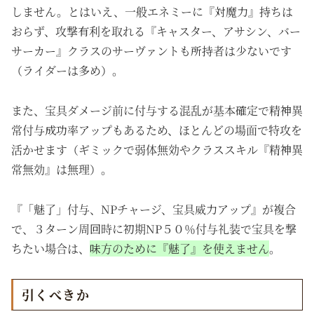
しません。とはいえ、一般エネミーに『対魔力』持ちは
おらず、攻撃有利を取れる『キャスター、アサシン、バー
サーカー』クラスのサーヴァントも所持者は少ないです
（ライダーは多め）。
また、宝具ダメージ前に付与する混乱が基本確定で精神異
常付与成功率アップもあるため、ほとんどの場面で特攻を
活かせます（ギミックで弱体無効やクラススキル『精神異
常無効』は無理）。
『「魅了」付与、NPチャージ、宝具威力アップ』が複合
で、３ターン周回時に初期NP５０％付与礼装で宝具を撃
ちたい場合は、
味方のために『魅了』を使えません
。
引くべきか