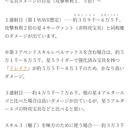
～宝具ダメージの目安（攻撃有利１．５倍）～
宝具レベル１
宝具レベル５
１連射目（第１WAVE想定）……
約３万９千
～
６万５千
。
攻撃有利２倍の星４サーヴァント（非特攻宝具）と同程度
のダメージが出ています。
※第３アペンドスキルレベルマックスを含む場合は、約５
万１千～８万５千。星５ライダーで強化済み宝具を持つ
『
ドレイク
』が約５万５千～８万３千のため、かなり高い
ダメージ。
３連射目……約４万５千～７万６千。他の星４アルターエ
ゴと比べた場合は高いダメージが出ているが、星５アルタ
ーエゴの特攻宝具などと比べると低い。
スキル３（魅了）を味方のために使う場合……約３万３千