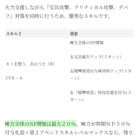
火力支援しながら『宝具攻撃、クリティカル攻撃、デバ
フ』対策を同時に行うため、優秀なスキルです。
スキル２
効果
味方全体のNP増加
＆宝具威力アップ(３ターン)
キミを想う、衣のうた（B）
＆精神異常付与成功率アップ(３タ
CT８－６
ーン)
＆『精神異常』特攻状態を付与(３
ターン)
味方全体のNP増加は最大２０％
。味方が初期ＮＰ５０％
付与礼装＋第２アペンドスキルレベルマックスなら、残り