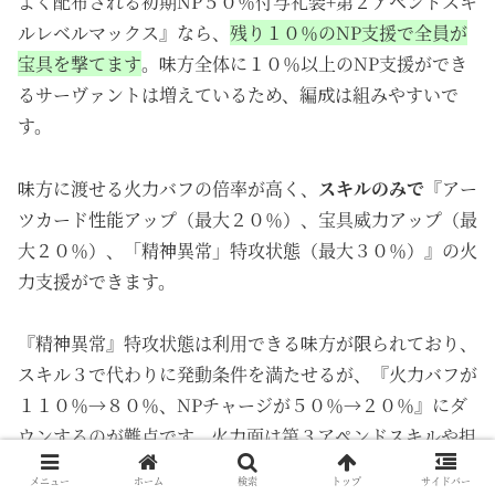
よく配布される初期NP５０％付与礼装+第２アペンドスキ
ルレベルマックス』なら、
残り１０％のNP支援で全員が
宝具を撃てます
。味方全体に１０％以上のNP支援ができ
るサーヴァントは増えているため、編成は組みやすいで
す。
味方に渡せる火力バフの倍率が高く、
スキルのみで
『アー
ツカード性能アップ（最大２０％）、宝具威力アップ（最
大２０％）、「精神異常」特攻状態（最大３０％）』の火
力支援ができます。
『精神異常』特攻状態は利用できる味方が限られており、
スキル３で代わりに発動条件を満たせるが、
『
火力バフが
１１０％→８０％、NPチャージが５０％→２０％』にダ
ウンするのが難点です。火力面は第３アペンドスキルや担
当するWAVEの調整でカバーできるが、NP支援が必要に
メニュー
ホーム
検索
トップ
サイドバー