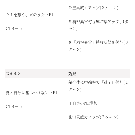
＆宝具威力アップ(３ターン)
キミを想う、衣のうた（B）
＆精神異常付与成功率アップ(３タ
CT８－６
ーン)
＆『精神異常』特攻状態を付与(３
ターン)
スキル３
効果
敵全体に中確率で『魅了』付与(１
ターン)
夏と自分に嘘はつけない（B）
＋自身のNP増加
CT８－６
＆宝具威力アップ(３ターン)