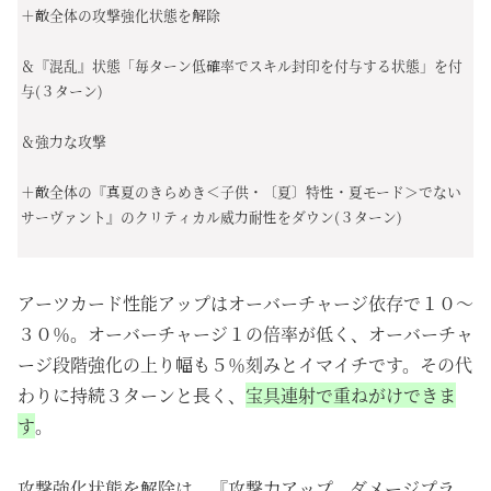
＋敵全体の攻撃強化状態を解除
＆『混乱』状態「毎ターン低確率でスキル封印を付与する状態」を付
与(３ターン)
＆強力な攻撃
＋敵全体の『真夏のきらめき＜子供・〔夏〕特性・夏モード＞でない
サーヴァント』のクリティカル威力耐性をダウン(３ターン)
アーツカード性能アップはオーバーチャージ依存で１０～
３０％。オーバーチャージ１の倍率が低く、オーバーチャ
ージ段階強化の上り幅も５％刻みとイマイチです。その代
わりに持続３ターンと長く、
宝具連射で重ねがけできま
す
。
攻撃強化状態を解除は、『攻撃力アップ、ダメージプラ