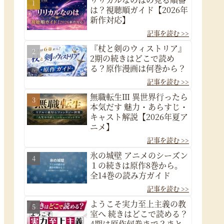
は？視聴順ガイド【2026年
新作対応】
『杖と剣のウィストリア』
2期の続きはどこで読め
る？原作漫画は何巻から？
無職転生Ⅲ 異世界行ったら
本気だす 魅力・あらすじ・
キャスト解説【2026年夏ア
ニメ】
氷の城壁 アニメのシーズン
１の続きは原作8巻から。
全14巻の読み方ガイド
ようこそ実力至上主義の教
室へ 続きはどこで読める？
4期は原作何巻まで？まと