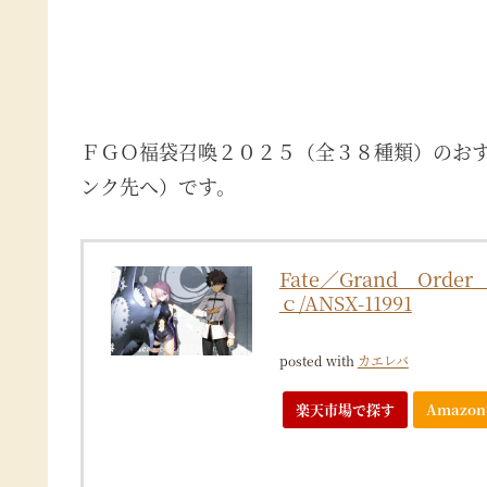
ＦＧＯ福袋召喚２０２５（全３８種類）のお
ンク先へ）です。
Fate／Grand Orde
ｃ/ANSX-11991
posted with
カエレバ
楽天市場で探す
Amazo