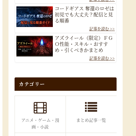
コードギアス 奪還のロゼは
初見でも大丈夫？配信と見
る順番
アズライール（限定）ＦＧ
Ｏ性能・スキル・おすす
め・引くべきかまとめ
カテゴリー
アニメ・ゲーム・漫
まとめ記事一覧
画・小説