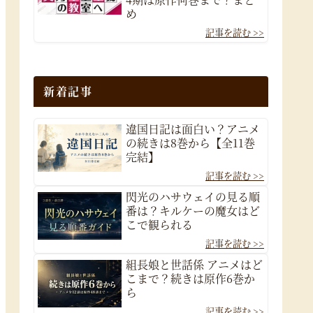
め
新着記事
違国日記は面白い？アニメ
の続きは8巻から【全11巻
完結】
閃光のハサウェイの見る順
番は？キルケーの魔女はど
こで観られる
組長娘と世話係 アニメはど
こまで？続きは原作6巻か
ら