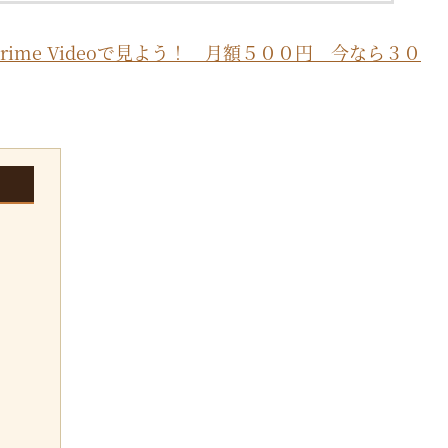
Amazon Prime Videoで見よう！ 月額５００円 今なら３０