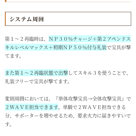
システム周回
第１～２再臨時は、
ＮＰ３０％チャージ＋第２アペンドス
キルレベルマックス＋初期ＮＰ５０％付与礼装
で宝具が撃
てます。
また
第１～２再臨状態で出撃
してスキル３を使うことで、
礼装フリーで宝具が撃てます。
変則周回においては、『単体攻撃宝具→全体攻撃宝具』で
２ＷＡＶＥ担当できます
。単騎で２ＷＡＶＥ担当できる
分、サポーターを増やせるため、要求火力に届きやすいで
す。