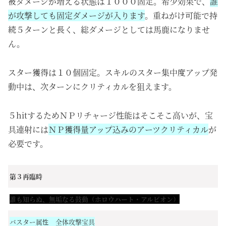
被ダメージが増える状態は１０００固定。希少効果で、
誰
が攻撃しても固定ダメージが入ります
。重ねがけ可能で持
続５ターンと長く、総ダメージとしては馬鹿になりませ
ん。
スター獲得は１０個固定。スキルのスター集中度アップ発
動中は、次ターンにクリティカルを狙えます。
５hitするためＮＰリチャージ性能はそこそこ高いが、宝
具連射には
ＮＰ獲得量アップ込みのアーツクリティカル
が
必要です。
第３再臨時
誰も知らぬ、無垢なる鼓動（ホロウハート・アルビオン）
バスター属性 全体攻撃宝具