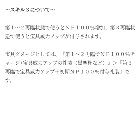
～スキル３について～
第１～２再臨状態で使うとＮＰ１００％増加、第３再臨状
態で使うと宝具威力アップが付与されます。
宝具ダメージとしては、『第１～２再臨でＮＰ１００％チ
ャージ+宝具威力アップの礼装（黒聖杯など）』＞『第３
再臨で宝具威力アップ＋初期ＮＰ１００％付与礼装』で
す。