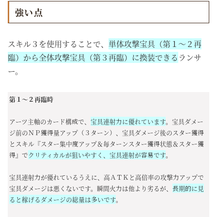
強い点
スキル３を使用することで、
単体攻撃宝具（第１～２再
臨）から全体攻撃宝具（第３再臨）に換装できる
ランサ
ー。
第１～２再臨時
アーツ主軸のカード構成で、
宝具連射力に優れています
。宝具ダメー
ジ前のＮＰ獲得量アップ（３ターン）、宝具ダメージ後のスター獲得
とスキル『スター集中度アップ＆毎ターンスター獲得状態＆
スター獲
得』で
クリティカルが狙いやすく、宝具連射が容易です
。
宝具連射力が優れているうえに、高ＡＴＫと高倍率の攻撃力アップで
宝具ダメージは悪くないです。瞬間火力は他より劣るが、
長期的に見
ると稼げるダメージの総量は多いです
。