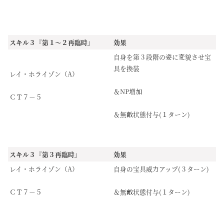
スキル３『第１～２再臨時』
効果
自身を第３段階の姿に変貌させ宝
具を換装
レイ・ホライゾン（A）
＆NP増加
ＣＴ７－５
＆無敵状態付与(１ターン)
スキル３『第３再臨時』
効果
レイ・ホライゾン（A）
自身の宝具威力アップ(３ターン)
ＣＴ７－５
＆無敵状態付与(１ターン)