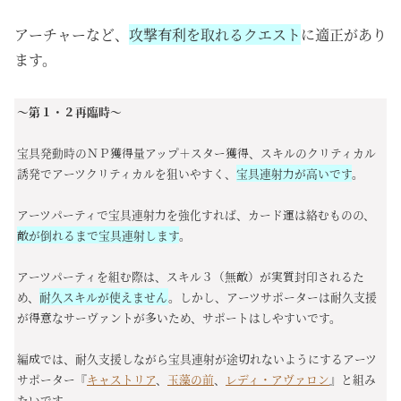
アーチャーなど、
攻撃有利を取れるクエスト
に適正があり
ます。
～第１・２再臨時～
宝具発動時のＮＰ獲得量アップ＋スター獲得、スキルのクリティカル
誘発でアーツクリティカルを狙いやすく、
宝具連射力が高いです
。
アーツパーティで宝具連射力を強化すれば、
カード運は絡むものの、
敵が倒れるまで宝具連射します
。
アーツパーティを組む際は、スキル３（無敵）が実質封印されるた
め、
耐久スキルが使えません
。しかし、アーツサポーターは耐久支援
が得意なサーヴァントが多いため、サポートはしやすいです。
編成では、耐久支援しながら宝具連射が途切れないようにするアーツ
サポーター『
キャストリア
、
玉藻の前
、
レディ・アヴァロン
』と組み
たいです。