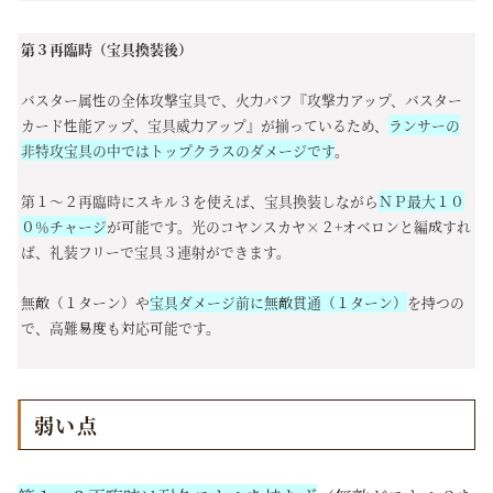
第３再臨時（宝具換装後）
バスター属性の全体攻撃宝具で、
火力バフ『攻撃力アップ、バスター
カード性能アップ、宝具威力アップ』が揃っているため、
ランサーの
非特攻宝具の中ではトップクラスのダメージです
。
第１～２再臨時にスキル３を使えば、宝具換装しながら
ＮＰ最大１０
０％チャージ
が可能です。光のコヤンスカヤ×２+オベロンと編成すれ
ば、礼装フリーで宝具３連射ができます。
無敵（１ターン）や
宝具ダメージ前に無敵貫通（１ターン）
を持つの
で、高難易度も対応可能です。
弱い点