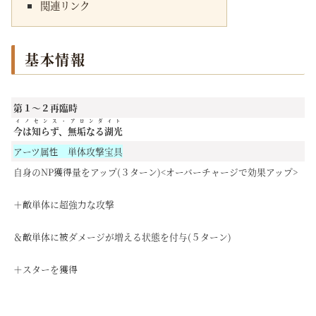
関連リンク
基本情報
第１～２再臨時
イノセンス・アロンダイト
今は知らず、無垢なる湖光
アーツ属性 単体攻撃宝具
自身のNP獲得量をアップ(３ターン)<オーバーチャージで効果アップ>
＋敵単体に超強力な攻撃
＆敵単体に被ダメージが増える状態を付与(５ターン)
＋スターを獲得