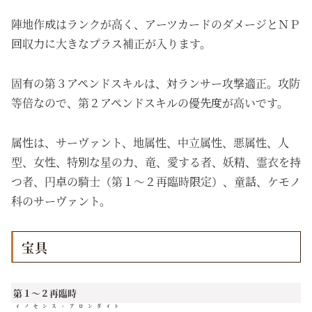
陣地作成はランクが高く、アーツカードのダメージとＮＰ
回収力に大きなプラス補正が入ります。
固有の第３アペンドスキルは、対ランサー攻撃適正。攻防
等倍なので、第２アペンドスキルの優先度が高いです。
属性は、サーヴァント、地属性、中立属性、悪属性、人
型、女性、特別な星の力、竜、愛する者、妖精、霊衣を持
つ者、円卓の騎士（第１～２再臨時限定）、童話、ケモノ
科のサーヴァント。
宝具
第１～２再臨時
イノセンス・アロンダイト