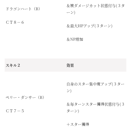
＆被ダメージカット状態付与(３タ
ドラゴンハート（B）
ーン)
ＣＴ８－６
＆最大HPアップ(３ターン)
＆NP増加
スキル２
効果
自身のスター集中度アップ(３ター
ン)
ペリー・ダンサー（B）
＆毎ターンスター獲得状態付与(３
ＣＴ７－５
ターン)
＋スター獲得