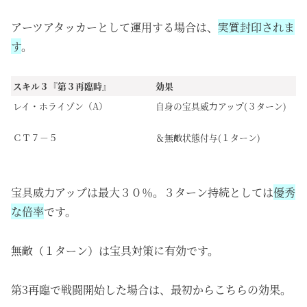
アーツアタッカーとして運用する場合は、
実質封印されま
す
。
スキル３『第３再臨時』
効果
レイ・ホライゾン（A）
自身の宝具威力アップ(３ターン)
ＣＴ７－５
＆無敵状態付与(１ターン)
宝具威力アップは最大３０％。３ターン持続としては
優秀
な倍率
です。
無敵（１ターン）は宝具対策に有効です。
第3再臨で戦闘開始した場合は、最初からこちらの効果。