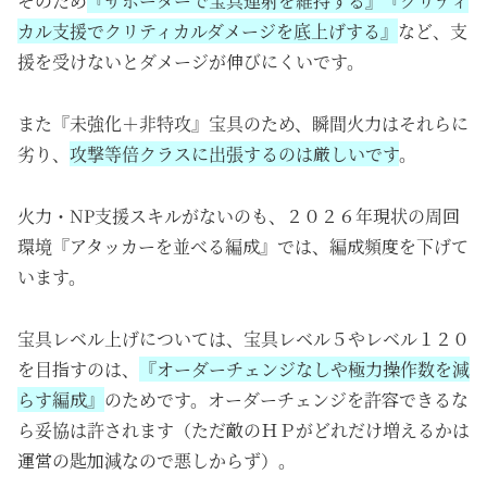
そのため
『サポーターで宝具連射を維持する』『クリティ
カル支援でクリティカルダメージを底上げする』
など、支
援を受けないとダメージが伸びにくいです。
また『未強化＋非特攻』宝具のため、瞬間火力はそれらに
劣り、
攻撃等倍クラスに出張するのは厳しいです
。
火力・NP支援スキルがないのも、２０２６年現状の周回
環境『アタッカーを並べる編成』では、編成頻度を下げて
います。
宝具レベル上げについては、宝具レベル５やレベル１２０
を目指すのは、
『オーダーチェンジなしや極力操作数を減
らす編成』
のためです。オーダーチェンジを許容できるな
ら妥協は許されます（ただ敵のＨＰがどれだけ増えるかは
運営の匙加減なので悪しからず）。