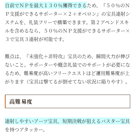
自前でＮＰを最大１３０％獲得できる
ため、『５０％のＮ
Ｐ支援ができるサポーター×２＋オベロン』の宝具連射シ
ステムを、礼装フリーで構築できます。第２アペンドスキ
ルを含めるなら、５０％のＮＰ支援ができるサポーター×
３で宝具３連射が可能です。
難点は、『未強化＋非特攻』宝具のため、瞬間火力が伸び
ないこと。サポーターや概念礼装でのサポートが必要にな
るため、難易度が高いフリークエストほど運用難易度が上
がります（宝具は撃てるが倒せてない状況に陥りやす）。
高難易度
連射しやすいアーツ宝具、短期決戦が狙えるバスター宝具
を持つアタッカー。