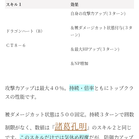
スキル１
効果
自身の攻撃力アップ(３ターン)
＆被ダメージカット状態付与(３タ
ドラゴンハート（B）
ーン)
ＣＴ８－６
＆最大HPアップ(３ターン)
＆NP増加
攻撃力アップは最大４０％。
持続・倍率
ともにトップクラ
スの性能です。
被ダメージカット状態は５００固定。
持続
３ターンで回数
諸葛孔明
制限がなく、数値は『
』のスキル２と同じ
です。
このスキルだけでは気休め程度
だが、防御力アップ