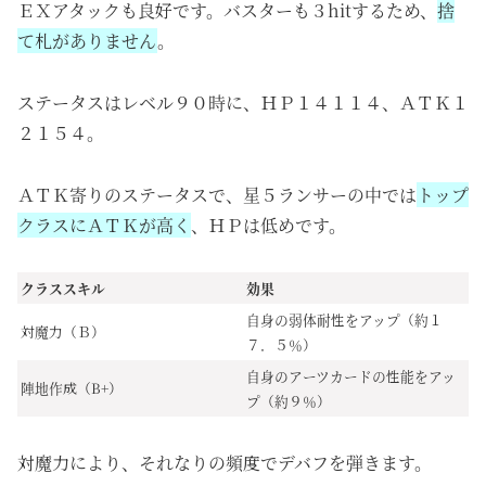
ＥＸアタックも良好です。バスターも３hitするため、
捨
て札がありません
。
ステータスはレベル９０時に、ＨＰ１４１１４、ＡＴＫ１
２１５４。
ＡＴＫ寄りのステータスで、星５ランサーの中では
トップ
クラスにＡＴＫが高く
、ＨＰは低めです。
クラススキル
効果
自身の弱体耐性をアップ（約１
対魔力（Ｂ）
７．５％）
自身のアーツカードの性能をアッ
陣地作成（B+）
プ（約９％）
対魔力により、それなりの頻度でデバフを弾きます。