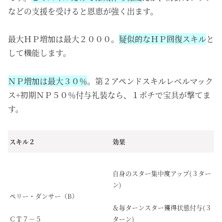
などの支援を受けると恩恵が強く出ます。
最大ＨＰ増加は最大２０００。
疑似的なＨＰ回復スキル
と
して機能します。
ＮＰ増加は最大３０％
。第２アペンドスキルレベルマック
ス+初期ＮＰ５０％付与礼装なら、１ポチで宝具が撃てま
す。
スキル２
効果
自身のスター集中度アップ(３ター
ン)
ペリー・ダンサー（B）
＆毎ターンスター獲得状態付与(３
ＣＴ７－５
ターン)