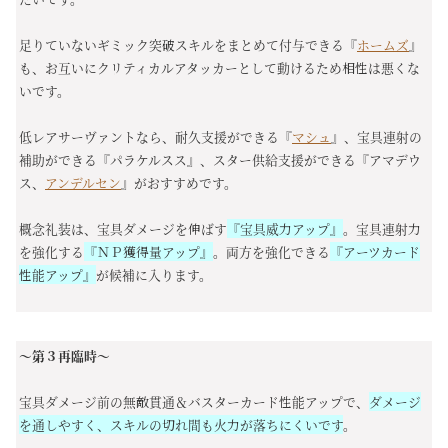
足りていないギミック突破スキルをまとめて付与できる『
ホームズ
』
も、お互いにクリティカルアタッカーとして動けるため相性は悪くな
いです。
低レアサーヴァントなら、耐久支援ができる『
マシュ
』、宝具連射の
補助ができる『パラケルスス』、スター供給支援ができる『アマデウ
ス、
アンデルセン
』がおすすめです。
概念礼装は、宝具ダメージを伸ばす
『宝具威力アップ』
。宝具連射力
を強化する
『ＮＰ獲得量アップ』
。両方を強化できる
『アーツカード
性能アップ』
が候補に入ります。
～第３再臨時～
宝具ダメージ前の無敵貫通＆バスターカード性能アップで、
ダメージ
を通しやすく、スキルの切れ間も火力が落ちにくいです
。