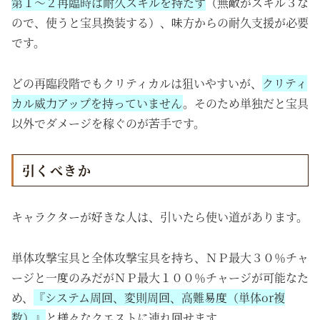
第１～２再臨時は耐久スキルを持たず
（無敵がスキル３な
ので、使うと宝具換装する）、味方からの耐久支援が必要
です。
どの再臨段階でもクリティカルは狙いやすいが、
クリティ
カル威力アップを持っていません
。そのため単独だと宝具
以外でダメージを稼ぐのが苦手です。
引くべきか
キャラクターが好きな人は、引いたら使い道があります。
単体攻撃宝具と全体攻撃宝具を持ち、ＮＰ最大３０％チャ
ージと一度のみだがＮＰ最大１００％チャージが可能なた
め、
『システム周回、変則周回、高難易度（単体or複
数）』
と様々なクエストに連れ回せます。