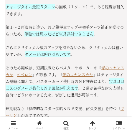
チャージタイム最短５ターン
の無敵（１ターン）で、ある程度は耐久
できます。
第１～２再臨時と違い、ＮＰ獲得量アップや初手アーツ補正を受けづ
らいため、
単独では思ったほど宝具連射できません
。
さらにクリティカル威力アップを持たないため、クリティカルは狙い
やすいが、
ダメージは伸びづらいです
。
そのため編成は、短期決戦ならバスターサポーターの『
光のコヤンス
カヤ
、
オベロン
』が鉄板です。『
光のコヤンスカヤ
』はチャージタイ
ム短縮に加えて、バスターカード使用時のＮＰ獲得により、
宝具ＢＢ
ＥＸのダメージ強化＆ＮＰ回収が狙えます
。２騎が苦手な耐久支援も
自前でどうにかできるため、安定した運用が可能です。
長期戦なら『継続的なスター供給＆ＮＰ支援、耐久支援』を持つ『
マ
ーリン
』がおすすめです。
スター供給とクリティカル威力アップの支援ができる『
卑弥呼
』も候
メニュー
ホーム
検索
トップ
サイドバー