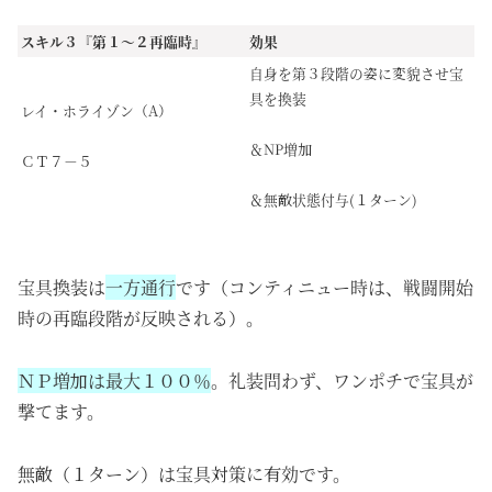
スキル３『第１～２再臨時』
効果
自身を第３段階の姿に変貌させ宝
具を換装
レイ・ホライゾン（A）
＆NP増加
ＣＴ７－５
＆無敵状態付与(１ターン)
宝具換装は
一方通行
です（コンティニュー時は、戦闘開始
時の再臨段階が反映される）。
ＮＰ増加は最大１００％
。礼装問わず、ワンポチで宝具が
撃てます。
無敵（１ターン）は宝具対策に有効です。