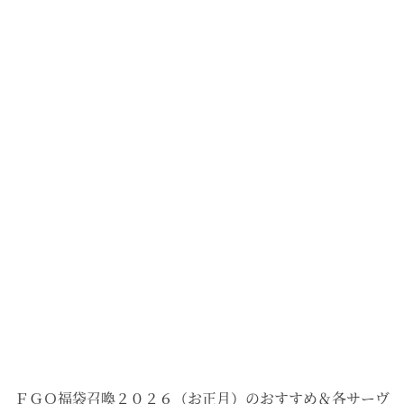
ＦＧＯ福袋召喚２０２６（お正月）のおすすめ＆各サーヴ