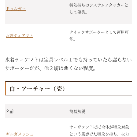
特効持ちのシステムアタッカーと
ドゥルガー
して優秀。
クイックサポーターとして運用可
水着ティアマト
能。
水着ティアマトは宝具レベル１でも持っていたら腐らない
サポーターだが、他２騎は悪くない程度。
白・アーチャー（壱）
名前
簡易解説
サーヴァントほぼ全体が特攻対象
ギルガメッシュ
という馬鹿げた特攻を持ち、火力