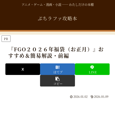
アニメ・ゲーム・漫画・小説 ── わたしだけの本棚
ぷちラファ攻略本
PR
『FGO２０２６年福袋（お正月）』お
すすめ＆簡易解説・前編
はてブ
LINE
コピー
2026.01.02
2026.05.09