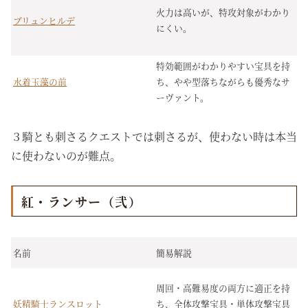
火力は高いが、特攻対象がわかり
ブリュンヒルデ
にくい。
特効範囲がわかりやすい宝具を持
水着玉藻の前
ち、やや型落ちながらも優秀なサ
ーヴァント。
３騎とも刺さるクエストでは刺さるが、使わない時は本当
に使わないのが難点。
紅・ランサー（弐）
名前
簡易解説
周回・高難易度の両方に適正を持
妖精騎士ランスロット
ち、全体攻撃宝具・単体攻撃宝具