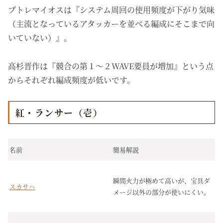
プトレマイオスは『システム周回の使用頻度が下がり気味
（主流となっているアタッカーを並べる編成にそこまで向
いていない）』。
高杉晋作は『競合の第１～２WAVE要員が増加』という点
からそれぞれ編成頻度が低いです。
紅・ランサー（壱）
名前
簡易解説
瞬間火力が極めて高いが、宝具ダ
スカサハ
メージ以外の部分が使いにくい。