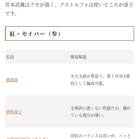
宮本武蔵はクセが強く、アストルフォは使いどころが迷子
です。
紅・セイバー（参）
名前
簡易解説
火力支援が豊富で、第１WAVE要
徴姉妹
員として編成可能。
全体的に悪くない性能だが、優れ
伊吹童子
ている部分が薄い。
攻防のバランスは良いが、パッと
水着沖田総司（オルタ）