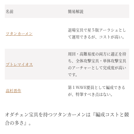
名前
簡易解説
退場宝具で星５版アーラシュとし
ツタンカーメン
て運用できるが、コストが高い。
周回・高難易度の両方に適正を持
ち、全体攻撃宝具・単体攻撃宝具
プトレマイオス
のアーチャーとして完成度が高い
です。
第１WAVE要員として編成できる
高杉晋作
が、特筆すべき点はない。
オダチェン宝具を持つツタンカーメンは『編成コストと競
合の多さ』。