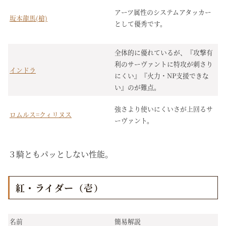
アーツ属性のシステムアタッカー
坂本龍馬(槍)
として優秀です。
全体的に優れているが、『攻撃有
利のサーヴァントに特攻が刺さり
インドラ
にくい』『火力・NP支援できな
い』のが難点。
強さより使いにくいさが上回るサ
ロムルス=クィリヌス
ーヴァント。
３騎ともパッとしない性能。
紅・ライダー（壱）
名前
簡易解説