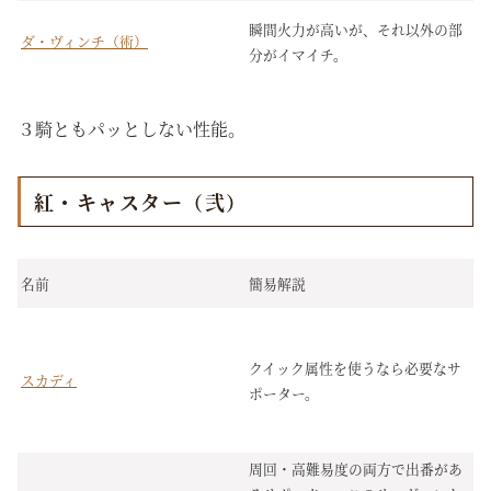
瞬間火力が高いが、それ以外の部
ダ・ヴィンチ（術）
分がイマイチ。
３騎ともパッとしない性能。
紅・キャスター（弐）
名前
簡易解説
クイック属性を使うなら必要なサ
スカディ
ポーター。
周回・高難易度の両方で出番があ