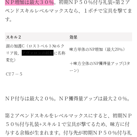
ＮＰ増加は最大３０％
。初期ＮＰ５０％付与礼装+第２ア
ペンドスキルレベルマックスなら、１ポチで宝具を撃てま
す。
スキル２
効果
湖の加護C（ロストベルト№６ク
味方単体のNP増加（最大20％）
リア後、
アヴァロンの妖精
に名称
変化）
＋味方全体のNP獲得量アップ(3タ
ーン)
CT７－５
ＮＰ付与は最大２０％。ＮＰ獲得量アップは最大２０％。
第２アペンドスキルをレベルマックスにすると、初期ＮＰ
５０％付与礼装+スキル１で宝具が撃てるため、味方に付
与する余裕が生まれます。付与先が初期ＮＰ５０％付与礼