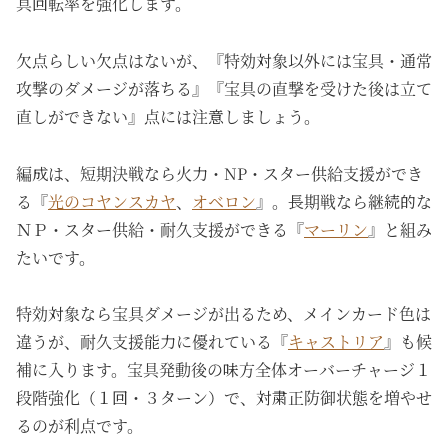
具回転率を強化します。
欠点らしい欠点はないが、『特効対象以外には宝具・通常
攻撃のダメージが落ちる』『宝具の直撃を受けた後は立て
直しができない』点には注意しましょう。
編成は、短期決戦なら火力・NP・スター供給支援ができ
る『
光のコヤンスカヤ
、
オベロン
』。長期戦なら継続的な
ＮＰ・スター供給・耐久支援ができる『
マーリン
』と組み
たいです。
特効対象なら宝具ダメージが出るため、メインカード色は
違うが、耐久支援能力に優れている『
キャストリア
』も候
補に入ります。宝具発動後の味方全体オーバーチャージ１
段階強化（１回・３ターン）で、対粛正防御状態を増やせ
るのが利点です。