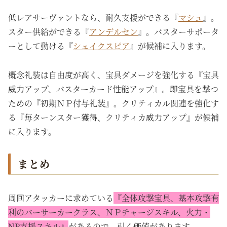
低レアサーヴァントなら、耐久支援ができる『
マシュ
』。
スター供給ができる『
アンデルセン
』。バスターサポータ
ーとして動ける『
シェイクスピア
』が候補に入ります。
概念礼装は自由度が高く、宝具ダメージを強化する『宝具
威力アップ、バスターカード性能アップ』。即宝具を撃つ
ための『初期ＮＰ付与礼装』。クリティカル関連を強化す
る『毎ターンスター獲得、クリティカ威力アップ』が候補
に入ります。
まとめ
周回アタッカーに求めている
『全体攻撃宝具、基本攻撃有
利のバーサーカークラス、ＮＰチャージスキル、火力・
NP支援スキル』
があるので、引く価値があります。