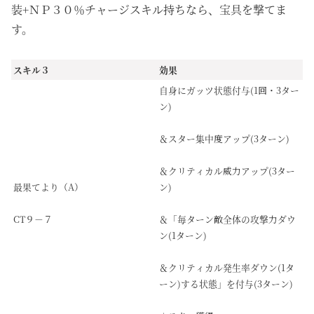
装+ＮＰ３０％チャージスキル持ちなら、宝具を撃てま
す。
スキル３
効果
自身にガッツ状態付与(1回・3ター
ン)
＆スター集中度アップ(3ターン)
＆クリティカル威力アップ(3ター
最果てより（A）
ン)
CT９－７
＆「毎ターン敵全体の攻撃力ダウ
ン(1ターン)
＆クリティカル発生率ダウン(1タ
ーン)する状態」を付与(3ターン)