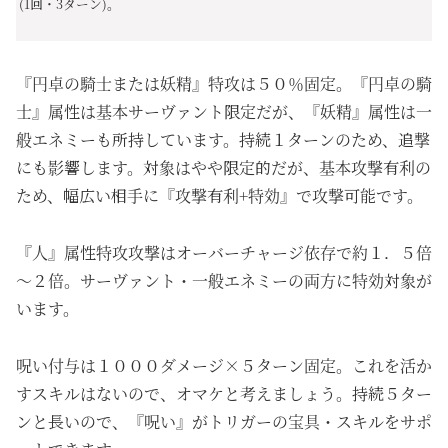
(1回・3ターン)。
『円卓の騎士または妖精』特攻は５０％固定。『円卓の騎
士』属性は基本サーヴァント限定だが、『妖精』属性は一
般エネミーも所持しています。
持続
１ターンのため、追撃
にも影響します。対象はやや限定的だが、基本攻撃有利の
ため、幅広い相手に『攻撃有利+特効』で攻撃可能です。
『人』属性特攻攻撃はオーバーチャージ依存で約１．５倍
～２倍。サーヴァント・一般エネミーの両方に特効対象が
います。
呪い付与は１０００ダメージ×５ターン固定。これを活か
すスキルはないので、オマケと考えましょう。持続５ター
ンと長いので、『呪い』がトリガーの宝具・スキルをサポ