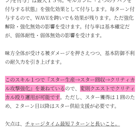
ン)を付与」は最大１５％。モルガンに『２つのデバフを
付与する状態』を強化効果として付与します。毎ターン付
与するので、WAVEを跨いでも効果が残ります。ただ強化
解除・強化無効の影響を受けます。付与率は基本確定だ
が、弱体耐性・弱体無効の影響を受けます。
味方全体が受ける被ダメージを押さえつつ、基本防御不利
の耐久力を引き上げます。
このスキル１つで『スター生産→スター回収→クリティカ
ル攻撃強化』を兼ねている
ので、
変則クエストでクリティ
カル殴り運用が可能です
。ただし、スター獲得は１回のた
め、２ターン目以降はスター供給支援が必要です。
欠点は、
チャージタイム最短７ターンと長いこと。