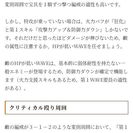
変則周回で宝具を１騎ずつ撃つ編成の適性も高いです。
しかし、特攻が乗っていない場合は、火力バフが『狂化』
と第１スキル『攻撃力アップ＆防御力ダウン』しかないで
す。それだけだと思ったほどダメージが伸びないため、敵
の属性に注意するか、HPが低いWAVEを任せましょう。
敵のHPが低いWAVEは、基本的に弱体耐性を持たない一
般エネミーが登場するため、防御力ダウンが確定で機能し
ます（火力支援スキルもあるため、第１WAVE要員の適性
がある）。
クリティカル殴り周回
敵の編成が３－１－２のような変則周回において、『第１