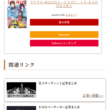
ＴＹＰＥ-ＭＯＯＮエース ＶＯＬ．１４ /ＫＡＤ
ＯＫＡＷＡ
posted with
カエレバ
楽天市場
Amazon
Yahooショッピング
関連リンク
星５サーヴァント記事まとめ
ＦＧＯバーサーカー記事まとめ