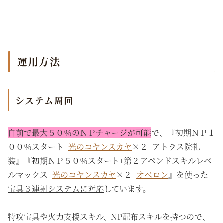
運用方法
システム周回
自前で最大５０％のＮＰチャージが可能
で、『初期ＮＰ１
００％スタート+
光のコヤンスカヤ
×２+アトラス院礼
装』『初期ＮＰ５０％スタート+第２アペンドスキルレベ
ルマックス+
光のコヤンスカヤ
×２+
オベロン
』を使った
宝具３連射システムに対応
しています。
特攻宝具や火力支援スキル、NP配布スキルを持つので、