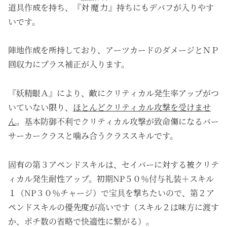
道具作成を持ち、『
対魔力
』持ちにもデバフが入りやす
いです。
陣地作成を所持しており、アーツカードのダメージとＮＰ
回収力にプラス補正が入ります。
『妖精眼Ａ』により、敵にクリティカル発生率アップがつ
いていない限り、
ほとんどクリティカル攻撃を受けませ
ん
。基本防御不利でクリティカル攻撃が致命傷になるバー
サーカークラスと噛み合うクラススキルです。
固有の第３アペンドスキルは、セイバーに対する被クリテ
ィカル発生耐性アップ。初期NP５０％付与礼装＋スキル
１（NP３０％チャージ）で宝具を撃ちたいので、第２ア
ペンドスキルの優先度が高いです（スキル２は味方に渡す
か、ポチ数の省略で快適性に繋がる）。