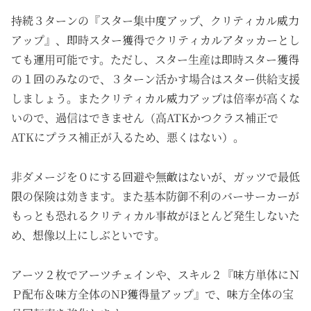
持続
３ターンの『スター集中度アップ、クリティカル威力
アップ』、即時スター獲得でクリティカルアタッカーとし
ても運用可能です。ただし、スター生産は即時スター獲得
の１回のみなので、３ターン活かす場合はスター供給支援
しましょう。またクリティカル威力アップは倍率が高くな
いので、過信はできません（高ATKかつクラス補正で
ATKにプラス補正が入るため、悪くはない）。
非ダメージを０にする回避や無敵はないが、ガッツで最低
限の保険は効きます。また基本防御不利のバーサーカーが
もっとも恐れるクリティカル事故がほとんど発生しないた
め、想像以上にしぶといです。
アーツ２枚でアーツチェインや、スキル２『味方単体にＮ
Ｐ配布＆味方全体のNP獲得量アップ』で、味方全体の宝