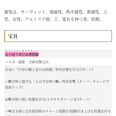
属性は、サーヴァント、地属性、秩序属性、悪属性、人
型、女性、アルトリア顔、王、霊衣を持つ者、妖精。
宝具
ロードレス・キャメロット
はや辿り着けぬ理想郷
バスター属性 全体攻撃宝具
自身に『円卓の騎士または妖精』特攻状態を付与(1ターン）
＋敵全体に強力な『人の力を持つ敵』特攻攻撃（
オーバーチャージで
効果アップ）
＆敵全体に呪い状態を付与(１０００ダメージを5ターン)
＋味方全体に宝具使用時のチャージ段階を1段階引き上げる状態を付与