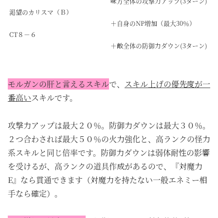
味方全体の攻撃力アップ(3ターン)
渇望のカリスマ（Ｂ）
＋自身のNP増加（最大30％）
CT８－６
＋敵全体の防御力ダウン(3ターン)
モルガンの肝と言えるスキル
で、
スキル上げの優先度が一
番高い
スキルです。
攻撃力アップは最大２０％。防御力ダウンは最大３０％。
２つ合わされば最大５０％の火力強化と、高ランクの怪力
系スキルと同じ倍率です。防御力ダウンは弱体耐性の影響
を受けるが、高ランクの道具作成があるので、『対魔力
E』なら貫通できます（対魔力を持たない一般エネミー相
手なら確定）。