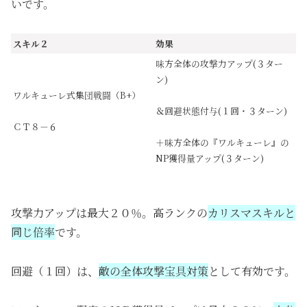
いです。
スキル２
効果
味方全体の攻撃力アップ(３ター
ン)
ワルキューレ式集団戦闘（B+）
＆回避状態付与(１回・３ターン)
ＣＴ８－６
＋味方全体の『ワルキューレ』の
NP獲得量アップ(３ターン)
攻撃力アップは最大２０％。高ランクの
カリスマスキルと
同じ倍率
です。
回避（１回）は、
敵の全体攻撃宝具対策
として有効です。