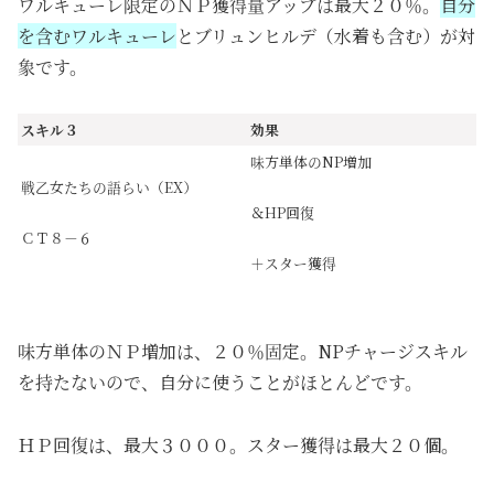
ワルキューレ限定のＮＰ獲得量アップは最大２０％。
自分
を含むワルキューレ
とブリュンヒルデ（水着も含む）が対
象です。
スキル３
効果
味方単体のNP増加
戦乙女たちの語らい（EX）
＆HP回復
ＣＴ８－６
＋スター獲得
味方単体のＮＰ増加は、２０％固定。NPチャージスキル
を持たないので、自分に使うことがほとんどです。
ＨＰ回復は、最大３０００。スター獲得は最大２０個。