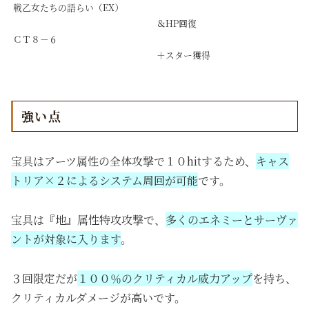
戦乙女たちの語らい（EX）
＆HP回復
ＣＴ８－６
＋スター獲得
強い点
宝具はアーツ属性の全体攻撃で１０hitするため、
キャス
トリア×２によるシステム周回が可能
です。
宝具は『地』属性特攻攻撃で、
多くのエネミーとサーヴァ
ントが対象に入ります
。
３回限定だが
１００％のクリティカル威力アップ
を持ち、
クリティカルダメージが高いです。