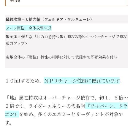
最終攻撃・天槍光輪（フュルギア・ワルキューレ）
アーツ属性 全体攻撃宝具
敵全体に強力な『地の力を持つ敵』特攻攻撃<オーバーチャージで特攻
威力アップ>
＆敵全体の『魔性』特性の相手に対して低確率で即死効果を付与
１０hitするため、
ＮＰリチャージ性能に優れています
。
『地』属性特攻はオーバーチャージ依存で、約１．５倍～
２倍です。ライダーエネミーの代名詞
『ワイバーン、ドラ
ゴン』
を始め、多くのエネミーとサーヴァントが対象で
す。