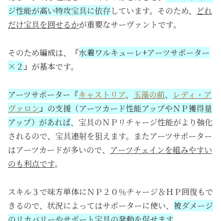
ジ性能が高い特攻宝具に依存
しています。そのため、
どれ
だけ宝具を回せるか
が重要なサーヴァントです。
そのため編成は、『
水着ワルキューレ+アーツサポーター
×２
』が基本です。
アーツサポーター『
キャストリア
、
玉藻の前
、
レディ・ア
ヴァロン
』の支援（アーツカード性能アップやＮＰ獲得量
アップ）があれば
、宝具のＮＰリチャージ性能がより強化
されるので、宝具連射を狙えます。またアーツサポーター
はアーツカードが多いので、
アーツチェインを組みやすい
のも利点です
。
スキル３で味方単体にＮＰ２０％チャージ＆ＨＰ回復もで
きるので、状況によってはサポーターに使い、
被ダメージ
のリカバリーやサポート宝具の発動を促せます
。