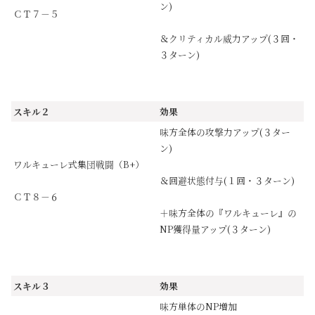
ン)
ＣＴ７－５
＆クリティカル威力アップ(３回・
３ターン)
スキル２
効果
味方全体の攻撃力アップ(３ター
ン)
ワルキューレ式集団戦闘（B+）
＆回避状態付与(１回・３ターン)
ＣＴ８－６
＋味方全体の『ワルキューレ』の
NP獲得量アップ(３ターン)
スキル３
効果
味方単体のNP増加