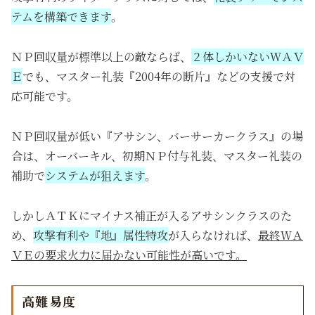
テムを構築できます
。
ＮＰ回収量が標準以上の敵ならば、
２体しかいないＷＡＶ
Ｅ
でも、マスター礼装『2004年の断片』などの支援で対
応可能です。
ＮＰ回収量が低い『アサシン、バーサーカークラス』の場
合は、オーバーキル、初期ＮＰ付与礼装、マスター礼装の
補助で
システムが狙えます
。
しかしＡＴＫにマイナス補正が入るアサシンクラスのた
め、
攻撃有利や『地』属性特攻
が入らなければ、
最終ＷＡ
ＶＥの要求火力に届かない可能性が高いです。
高難易度