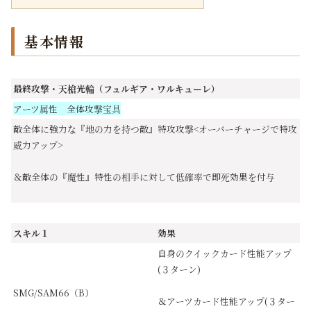
基本情報
最終攻撃・天槍光輪（フュルギア・ワルキューレ）
アーツ属性 全体攻撃宝具
敵全体に強力な『地の力を持つ敵』特攻攻撃<オーバーチャージで特攻
威力アップ>
＆敵全体の『魔性』特性の相手に対して低確率で即死効果を付与
スキル１
効果
自身のクイックカード性能アップ
(３ターン)
SMG/SAM66（B）
＆アーツカード性能アップ(３ター