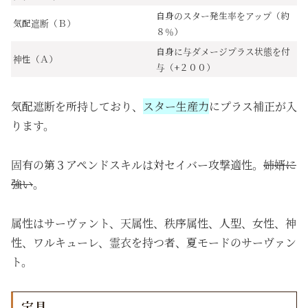
自身のスター発生率をアップ（約
気配遮断（Ｂ）
８％）
自身に与ダメージプラス状態を付
神性（Ａ）
与（+２００）
気配遮断を所持しており、
スター生産力
にプラス補正が入
ります。
固有の第３アペンドスキルは対セイバー攻撃適性。
姉婿に
強い
。
属性はサーヴァント、天属性、秩序属性、人型、女性、神
性、ワルキューレ、霊衣を持つ者、夏モードのサーヴァン
ト。
宝具