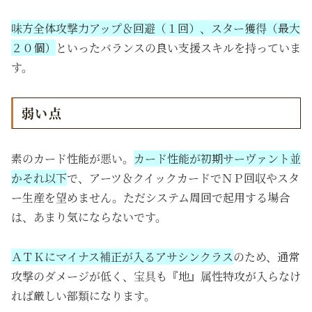
味方全体攻撃力アップ＆回避（１回）、スター獲得（最大
２０個）
といったバランスの良い支援スキルを持っていま
す。
弱い点
素のカード性能が悪い。
カード性能が初期サーヴァント並
かそれ以下
で、アーツ＆クイックカードでＮＰ回収やスタ
ー生産を望めません。ただシステム周回で起用する場合
は、あまり気にならないです。
ＡＴＫにマイナス補正が入るアサシンクラス
のため、通常
攻撃のダメージが低く、宝具も『地』属性特攻が入らなけ
れば厳しい部類になります。