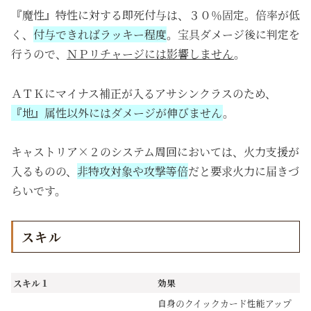
『魔性』特性に対する即死付与は、３０％固定。倍率が低
く、
付与できればラッキー程度
。宝具ダメージ後に判定を
行うので、
ＮＰリチャージには影響しません
。
ＡＴＫにマイナス補正が入るアサシンクラスのため、
『地』属性以外にはダメージが伸びません
。
キャストリア×２のシステム周回においては、火力支援が
入るものの、
非特攻対象や攻撃等倍
だと要求火力に届きづ
らいです。
スキル
スキル１
効果
自身のクイックカード性能アップ