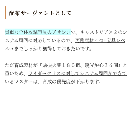
配布サーヴァントとして
貴重な全体攻撃宝具のアサシン
で、キャストリア×２のシ
ステム周回に対応しているので、
再臨素材４つ+宝具レベ
ル５
までしっかり獲得しておきたいです。
ただ育成素材が『励振火薬１８０個、暁光炉心３６個』と
重いため、
ライダークラスに対してシステム周回ができて
いるマスター
は、育成の優先度が下がります。