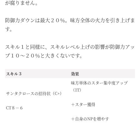
が腐りません。
防御力ダウンは最大２０％。味方全体の火力を引き上げま
す。
スキル１と同様に、スキルレベル上げの影響が防御力アッ
プ１０～２０％と大きくないです。
スキル３
効果
味方単体のスター集中度アップ
（1T）
サンタクロースの招待状（C+）
＋スター獲得
CT８－６
＋自身のNPを増やす