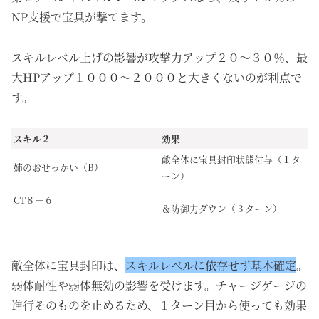
NP支援で宝具が撃てます。
スキルレベル上げの影響が攻撃力アップ２０～３０％、最
大HPアップ１０００～２０００と大きくないのが利点で
す。
スキル２
効果
敵全体に宝具封印状態付与（１タ
姉のおせっかい（B）
ーン）
CT８－６
＆防御力ダウン（３ターン）
敵全体に宝具封印は、
スキルレベルに依存せず基本確定
。
弱体耐性や弱体無効の影響を受けます。チャージゲージの
進行そのものを止めるため、１ターン目から使っても効果