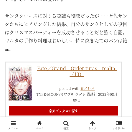
サンタクロースに対する認識も曖昧だったが……歴代サン
タたちにヒアリングした結果、自分のサンタとしての役目
はクリスマスパーティーを成功させることだと強く自認。
マルタの手作り料理はおいしい。特に焼きたてのパンは絶
品。
Fate／Grand Order-turas realta-
（13）
posted with
ヨメレバ
TYPE-MOON/カワグチ タケシ 講談社 2022年08月
09日
楽天ブックスで探す
Amazonで探す
メニュー
ホーム
検索
トップ
サイドバー