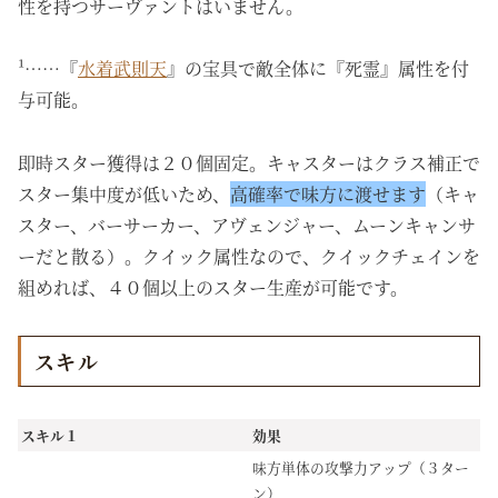
性を持つサーヴァントはいません。
¹……『
水着武則天
』の宝具で敵全体に『死霊』属性を付
与可能。
即時スター獲得は２０個固定。キャスターはクラス補正で
スター集中度が低いため、
高確率で味方に渡せます
（キャ
スター、バーサーカー、アヴェンジャー、ムーンキャンサ
ーだと散る）。クイック属性なので、クイックチェインを
組めれば、４０個以上のスター生産が可能です。
スキル
スキル１
効果
味方単体の攻撃力アップ（３ター
ン）