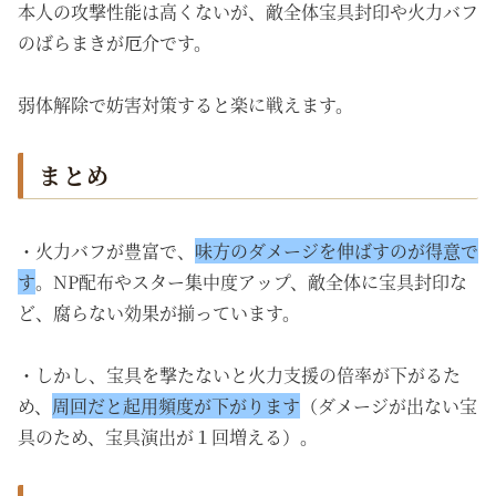
本人の攻撃性能は高くないが、敵全体宝具封印や火力バフ
のばらまきが厄介です。
弱体解除で妨害対策すると楽に戦えます。
まとめ
・火力バフが豊富で、
味方のダメージを伸ばすのが得意で
す
。NP配布やスター集中度アップ、敵全体に宝具封印な
ど、腐らない効果が揃っています。
・しかし、宝具を撃たないと火力支援の倍率が下がるた
め、
周回だと起用頻度が下がります
（ダメージが出ない宝
具のため、宝具演出が１回増える）。