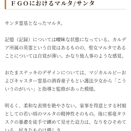
ＦＧＯにおけるマルタ/サンタ
サンタ霊基となったマルタ。
記憶（記録）については曖昧な状態になっている。カルデ
ア所属の英霊という自覚はあるものの、聖女マルタである
ことについては自覚が薄い。かなり他人事のような感覚。
おたまステッキのデザインについては、マジカルルビーお
よびキャスター霊基の酒呑童子もとい護法少女から「こう
いうのがいい」と指導と監修があった模様。
明るく、柔和な表情を絶やさない。家事を得意とする村娘
としての若い頃のマルタの精神性そのもの。後に邪竜タラ
スクの暴虐を徒手で鎮めて見せた迫力は、なりをひそめて
いる。好きなものは優しさ。