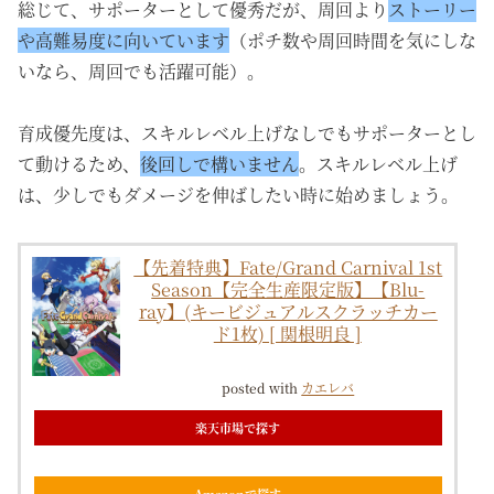
総じて、サポーターとして優秀だが、周回より
ストーリー
や高難易度に向いています
（ポチ数や周回時間を気にしな
いなら、周回でも活躍可能）。
育成優先度は、スキルレベル上げなしでもサポーターとし
て動けるため、
後回しで構いません
。スキルレベル上げ
は、少しでもダメージを伸ばしたい時に始めましょう。
【先着特典】Fate/Grand Carnival 1st
Season【完全生産限定版】【Blu-
ray】(キービジュアルスクラッチカー
ド1枚) [ 関根明良 ]
posted with
カエレバ
楽天市場で探す
Amazonで探す