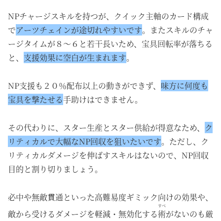
NPチャージスキルを持つが、クイック主軸のカード構成
で
アーツチェインが途切れやすいです
。またスキルのチャ
ージタイムが８～６と若干長いため、宝具回転率が落ちる
と、
支援効果に空白が生まれます
。
NP支援も２０％配布以上の動きができず、
味方に何度も
宝具を撃たせる
手助けはできません。
その代わりに、スター生産とスター供給が得意なため、
ク
リティカルで大幅なNP回収を狙いたいです
。ただし、ク
リティカルダメージを伸ばすスキルはないので、NP回収
目的と割り切りましょう。
必中や無敵貫通といった高難易度ギミック向けの効果や、
すべ
敵から受けるダメージを軽減・無効化する
術
がないのも厳