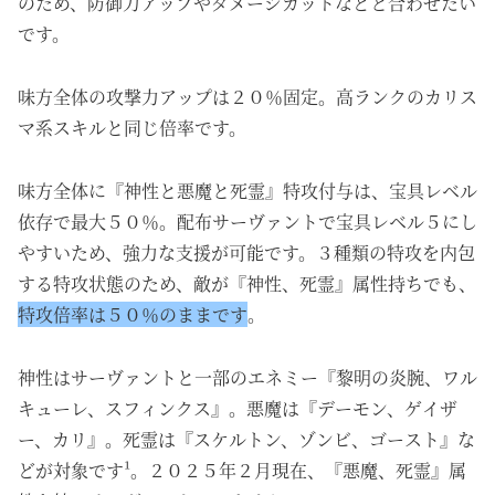
のため、防御力アップやダメージカットなどと合わせたい
です。
味方全体の攻撃力アップは２０％固定。高ランクのカリス
マ系スキルと同じ倍率です。
味方全体に『神性と悪魔と死霊』特攻付与は、宝具レベル
依存で最大５０％。配布サーヴァントで宝具レベル５にし
やすいため、強力な支援が可能です。３種類の特攻を内包
する特攻状態のため、敵が『神性、死霊』属性持ちでも、
特攻倍率は５０％のままです
。
神性はサーヴァントと一部のエネミー『黎明の炎腕、ワル
キューレ、スフィンクス』。悪魔は『デーモン、ゲイザ
ー、カリ』。死霊は『スケルトン、ゾンビ、ゴースト』な
どが対象です¹。２０２５年２月現在、『悪魔、死霊』属