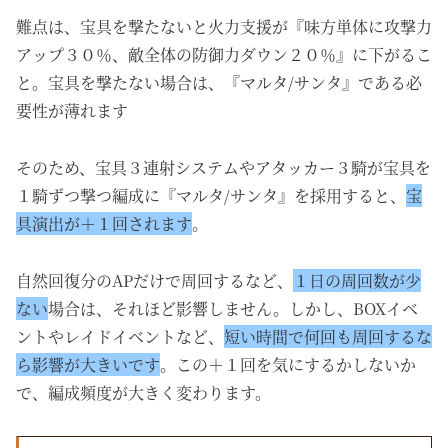
難点は、宝具を撃たないと火力支援が『味方単体に攻撃力
アップ３０％、敵全体の防御力ダウン２０％』に下がるこ
と。
宝具を撃たない場合は、『マルタ/サンタ』である必
要性が薄れます
そのため、宝具３連射システムやアタッカー３騎が宝具を
１騎ずつ撃つ編成に『マルタ/サンタ』を採用すると、
宝
具演出が＋１回されます
。
自然回復分の
AP
だけで周回するなど、
１日の周回数が少
ない
場合は、それほど影響しません。しかし、BOXイベ
ントやレイドイベントなど、
短い時間で何回も周回するな
ら影響が大きいです
。この＋１回を気にするかしないか
で、編成頻度が大きく変わります。