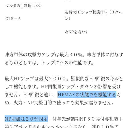
マルタの手料理（EX）
＆最大HPアップ状態付与（３ター
CT８－６
ン）
＆NPを増やす
味方単体の攻撃力アップは最大３０％。味方単体に付与す
るものとしては、トップクラスの性能です。
最大HPアップは最大２０００。疑似的なHP回復スキルと
して機能します。HP回復量アップ・ダウンの影響を受け
ません。HP回復と違い、
HPMAXの状態でも機能する
た
め、火力・NP支援目的で使っても効果が腐りません。
NP増加は２０％固定
。付与先が初期NP５０％付与礼装＋
第２アペンドスキルレベルマックスなら、残り１０％の