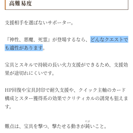
高難易度
支援相手を選ばないサポーター。
『神性、悪魔、死霊』が登場するなら、
どんなクエストで
も適性があります
。
宝具とスキルで持続の長い火力支援ができるため、支援効
果が途切れにくいです。
HP回復や宝具封印で耐久支援や、クイック主軸のカード
構成とスター獲得系の効果でクリティカルの誘発も狙えま
す。
にぶ
難点は、宝具を撃つ、撃たせる動きが
鈍
いこと。