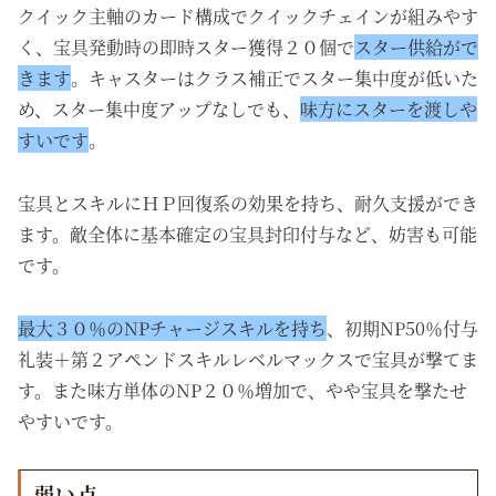
クイック主軸のカード構成でクイックチェインが組みやす
く、宝具発動時の即時スター獲得２０個で
スター供給がで
きます
。キャスターはクラス補正でスター集中度が低いた
め、スター集中度アップなしでも、
味方にスターを渡しや
すいです
。
宝具とスキルにＨＰ回復系の効果を持ち、耐久支援ができ
ます。敵全体に基本確定の宝具封印付与など、妨害も可能
です。
最大３０％のNPチャージスキルを持ち
、初期NP50％付与
礼装＋第２アペンドスキルレベルマックスで宝具が撃てま
す。また味方単体のNP２０％増加で、やや宝具を撃たせ
やすいです。
弱い点