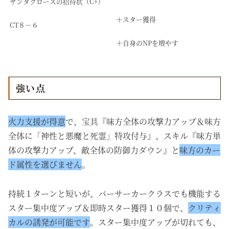
サンタクロースの招待状（C+）
＋スター獲得
CT８－６
＋自身のNPを増やす
強い点
火力支援が得意
で、宝具『味方全体の攻撃力アップ＆味方
全体に「神性と悪魔と死霊」特攻付与』、スキル『味方単
体の攻撃力アップ、敵全体の防御力ダウン』と
味方のカー
ド属性を選びません
。
持続１ターンと短いが、バーサーカークラスでも機能する
スター集中度アップ＆即時スター獲得１０個で、
クリティ
カルの誘発が可能です
。スター集中度アップが切れても、