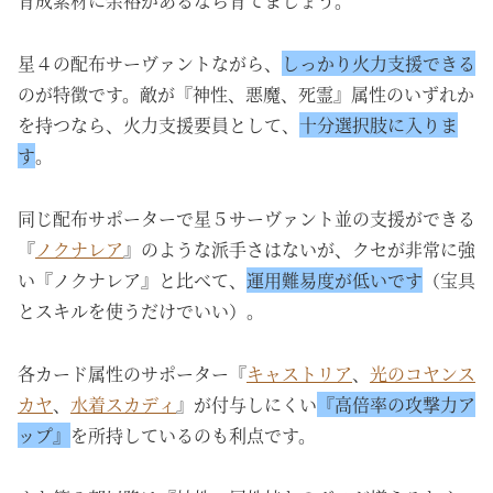
育成素材に余裕があるなら育てましょう。
星４の配布サーヴァントながら、
しっかり火力支援できる
のが特徴です。敵が『神性、悪魔、死霊』属性のいずれか
を持つなら、火力支援要員として、
十分選択肢に入りま
す
。
同じ配布サポーターで星５サーヴァント並の支援ができる
『
ノクナレア
』のような派手さはないが、クセが非常に強
い『ノクナレア』と比べて、
運用難易度が低いです
（宝具
とスキルを使うだけでいい）。
各カード属性のサポーター『
キャストリア
、
光のコヤンス
カヤ
、
水着スカディ
』が付与しにくい
『高倍率の攻撃力ア
ップ』
を所持しているのも利点です。