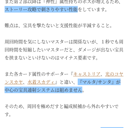
また第２部以降は『神性』属性持ちのボスが増えるため、
ストーリー攻略で刺さりやすい性能
をしています。
難点は、宝具を撃たないと支援性能が半減すること。
周回時間を気にしないマスターは関係ないが、１秒でも周
回時間を短縮したいマスターだと、ダメージが出ない宝具
を挟まないといけないのはマイナス要素です。
また各カード属性のサポーター『
キャストリア
、
光のコヤ
ンスカヤ
、
水着スカディ
』と違い、
『マルタ/サンタ』が
中心の宝具連射システムは組めません
。
そのため、周回を極めだすと編成候補から外れやすいで
す。