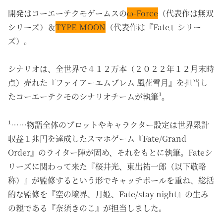
開発はコーエーテクモゲームスの
ω-Force
（代表作は無双
シリーズ）＆
TYPE-MOON
（代表作は『Fate』シリー
ズ）。
シナリオは、全世界で４１２万本（２０２２年１２月末時
点）売れた『ファイアーエムブレム 風花雪月』を担当し
たコーエーテクモのシナリオチームが執筆¹。
¹……物語全体のプロットやキャラクター設定は世界累計
収益１兆円を達成したスマホゲーム『Fate/Grand
Order』のライター陣が固め、それをもとに執筆。Fateシ
リーズに関わって来た『桜井光、東出祐一郎（以下敬略
称）』が監修するという形でキャッチボールを重ね、総括
的な監修を『空の境界、月姫、Fate/stay night』の生み
の親である『奈須きのこ』が担当しました。