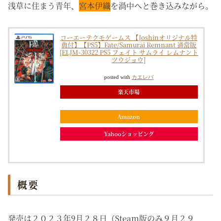
浅草に住まう青年、
宮本伊織
を渦中へと巻き込みながら。
コーエーテクモゲームス 【Joshinオリジナル特
典付】【PS5】Fate/Samurai Remnant 通常版
[ELJM-30322 PS5 フェイト サムライ レムナント
ツウジョウ]
posted with
カエレバ
楽天市場
Amazon
Yahooショッピング
概要
発売は２０２３年9月２８日（Steam版のみ９月２９