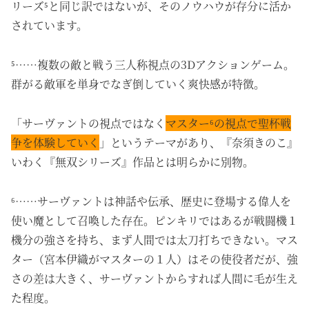
リーズ⁵と同じ訳ではないが、そのノウハウが存分に活か
されています。
⁵……複数の敵と戦う三人称視点の3Dアクションゲーム。
群がる敵軍を単身でなぎ倒していく爽快感が特徴。
「サーヴァントの視点ではなく
マスター⁶の視点で聖杯戦
争を体験していく
」というテーマがあり、
『奈須きのこ』
いわく『無双シリーズ』作品とは明らかに別物。
⁶……サーヴァントは神話や伝承、歴史に登場する偉人を
使い魔として召喚した存在。ピンキリではあるが戦闘機１
機分の強さを持ち、まず人間では太刀打ちできない。マス
ター（宮本伊織がマスターの１人）はその使役者だが、強
さの差は大きく、サーヴァントからすれば人間に毛が生え
た程度。