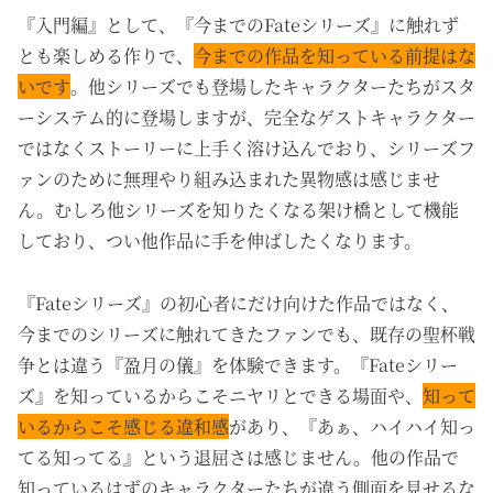
『入門編』として、『今までのFateシリーズ』に触れず
とも楽しめる作りで、
今までの作品を知っている前提はな
いです
。他シリーズでも登場したキャラクターたちがスタ
ーシステム的に登場しますが、完全なゲストキャラクター
ではなくストーリーに上手く溶け込んでおり、シリーズフ
ァンのために無理やり組み込まれた異物感は感じませ
ん。むしろ他シリーズを知りたくなる架け橋として機能
しており、つい他作品に手を伸ばしたくなります。
『Fateシリーズ』の初心者にだけ向けた作品ではなく、
今までのシリーズに触れてきたファンでも、既存の聖杯戦
争とは違う『盈月の儀』を体験できます。『Fateシリー
ズ』を知っているからこそニヤリとできる場面や、
知って
いるからこそ感じる違和感
があり、『あぁ、ハイハイ知っ
てる知ってる』という退屈さは感じません。他の作品で
知っているはずのキャラクターたちが違う側面を見せるな