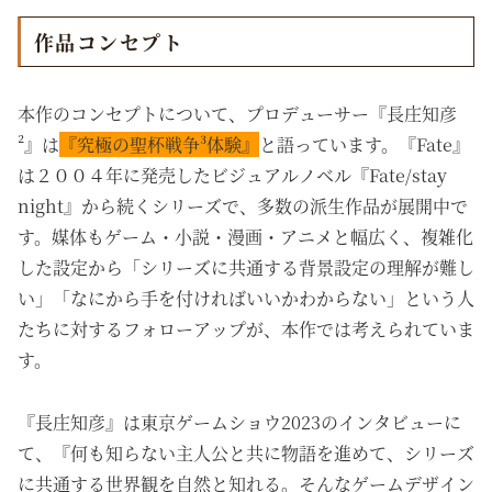
作品コンセプト
本作のコンセプトについて、プロデューサー『長庄知彦
²』は
『究極の聖杯戦争³体験』
と語っています。『Fate』
は２００４年に発売したビジュアルノベル『Fate/stay
night』から続くシリーズで、多数の派生作品が展開中で
す。媒体もゲーム・小説・漫画・アニメと幅広く、複雑化
した設定から「シリーズに共通する背景設定の理解が難し
い」「なにから手を付ければいいかわからない」という人
たちに対するフォローアップが、本作では考えられていま
す。
『長庄知彦』は
東京ゲームショウ2023のインタビューに
て、
『
何も知らない主人公と共に物語を進めて、
シリーズ
に共通する世界観を自然と知れる。そんなゲームデザイン