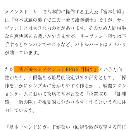
メインストーリーで基本的に操作する主人公『宮本伊織』
は『宮本武蔵の弟子で
二天一流の凄腕剣士』ですが、サー
ヴァントとは大きな力の差があります。そのため人間相手
なら爽快感ある戦いができますが、サーヴァント戦では下
手すると
ワンパンでやれるなど、バトルパートはメリハリ
が効いています。
ただ
「皆が遊べるアクションRPGを目指す」
という方向
性があり、４段階ある難易度設定以外の部分として、「操
作をいかにシンプルに分かりやすく作るか」、戦闘アクシ
ョンゲームにおいて攻略の基本となる「位置取り」「距離
感」「敵の隙」を視覚的に分かりやすく作るという点に注
力しています。
『基本コマンドにガードがない（回避や敵が攻撃する前に