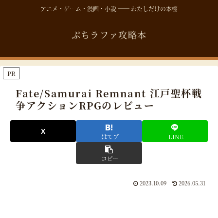
アニメ・ゲーム・漫画・小説 ── わたしだけの本棚
ぷちラファ攻略本
PR
Fate/Samurai Remnant 江戸聖杯戦
争アクションRPGのレビュー
はてブ
LINE
コピー
2023.10.09
2026.05.31