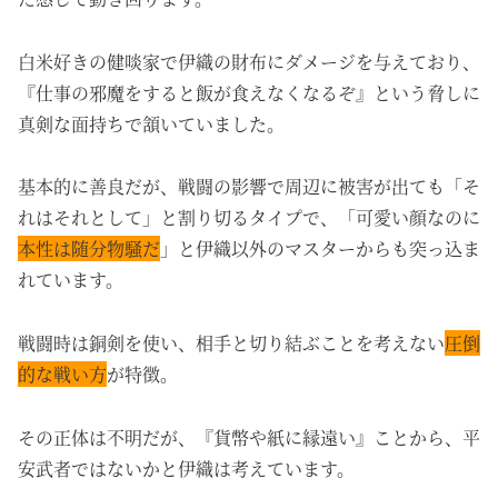
白米好きの健啖家で伊織の財布にダメージを与えており、
『仕事の邪魔をすると飯が食えなくなるぞ』という脅しに
真剣な面持ちで頷いていました。
基本的に善良だが、戦闘の影響で周辺に被害が出ても「そ
れはそれとして」と割り切るタイプで、「可愛い顔なのに
本性は随分物騒だ
」と伊織以外のマスターからも突っ込ま
れています。
戦闘時は銅剣を使い、相手と切り結ぶことを考えない
圧倒
的な戦い方
が特徴。
その正体は不明だが、『貨幣や紙に縁遠い』ことから、平
安武者ではないかと伊織は考えています。