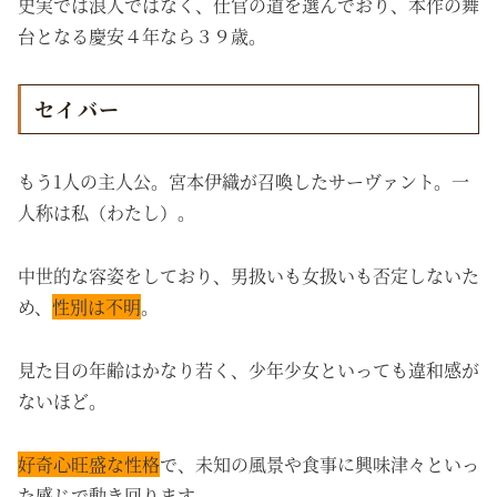
史実では浪人ではなく、仕官の道を選んでおり、本作の舞
台となる慶安４年なら３９歳。
セイバー
もう1人の主人公。宮本伊織が召喚したサーヴァント。一
人称は私（わたし）。
中世的な容姿をしており、男扱いも女扱いも否定しないた
め、
性別は不明
。
見た目の年齢はかなり若く、少年少女といっても違和感が
ないほど。
好奇心旺盛な性格
で、未知の風景や食事に興味津々といっ
た感じで動き回ります。