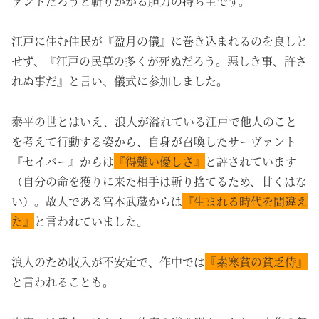
ァントだろうと斬りかかる胆力の持ち主です。
江戸に住む住民が『盈月の儀』に巻き込まれるのを良しと
せず、『江戸の民草の多くが死ぬだろう。悪しき事、許さ
れぬ事だ』と言い、儀式に参加しました。
泰平の世とはいえ、浪人が溢れている江戸で他人のこと
を考えて行動する姿から、自身が召喚したサーヴァント
『セイバー』からは
『得難い優しさ』
と評されています
（自分の命を獲りに来た相手は斬り捨てるため、甘くはな
い）。故人である宮本武蔵からは
『生まれる時代を間違え
た』
と言われていました。
浪人のため収入が不安定で、作中では
『素寒貧の貧乏侍』
と言われることも。