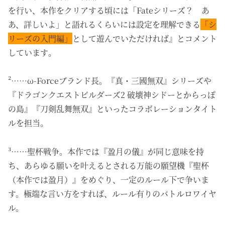
を行い、本作をクリアする
頃には「Fateシリーズ？ あ
あ、詳しいよ」と語れるくらいには設定を理解できる
「
シ
リーズの入門編」
として遊んでいただければ』とコメント
しています
。
²……ω-Forceブランド長。『真・三國無双』シリーズや
『ドラゴンクエストビルダーズ2 破壊神シドーとからっぽ
の島』『刀剣乱舞無双』といったコラボレーションタイト
ルを担当。
³……聖杯戦争。本作では『盈月の儀』が同じ意味を持
ち、あらゆる願いを叶えるとされる万能の願望機『聖杯
（本作では盈月）』をめぐり、一定のルール下で争いま
す。極端な言い方をすれば、ルール有りのバトルロワイヤ
ル。