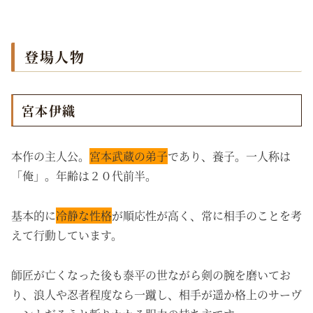
登場人物
宮本伊織
本作の主人公。
宮本武蔵の弟子
であり、養子。一人称は
「俺」。年齢は２０代前半。
基本的に
冷静な性格
が順応性が高く、常に相手のことを考
えて行動しています。
師匠が亡くなった後も泰平の世ながら剣の腕を磨いてお
り、浪人や忍者程度なら一蹴し、相手が遥か格上のサーヴ