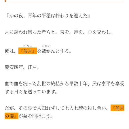
『かの夜、青年の平穏は終わりを迎えた』
月に誘われ集った者らと、刃を、声を、心を交わし。
ねがい
かなえ
彼は、
『
盈月
』
を
戴か
んとする。
慶安四年、江戸。
血で血を洗った乱世の終結から早数十年、民は泰平を享受
する日々を送っています。
だが、その裏で人知れずして七人七騎の殺し合い、
『盈月
の儀』
が幕を開けます。