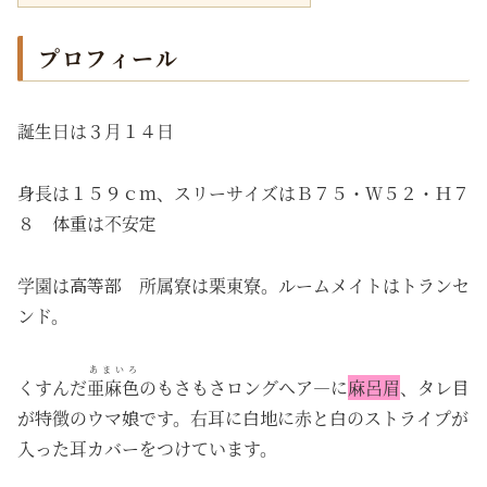
プロフィール
誕生日は３月１４日
身長は１５９ｃｍ、スリーサイズはＢ７５・Ｗ５２・Ｈ７
８ 体重は不安定
学園は高等部 所属寮は栗東寮。ルームメイトはトランセ
ンド。
あまいろ
くすんだ
亜麻色
のもさもさロングヘア―に
麻呂眉
、タレ目
が特徴のウマ娘です。右耳に白地に赤と白のストライプが
入った耳カバーをつけています。