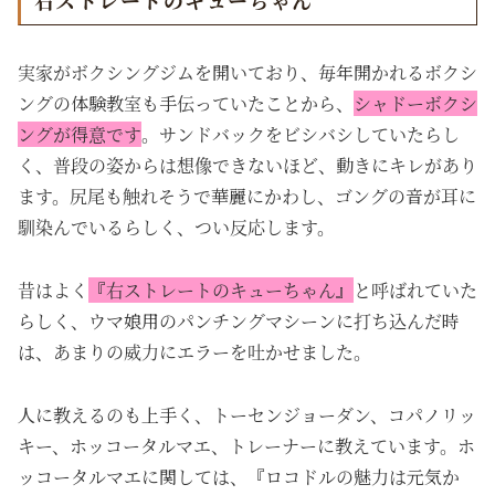
右ストレートのキューちゃん
実家がボクシングジムを開いており、毎年開かれるボクシ
ングの体験教室も手伝っていたことから、
シャドーボクシ
ングが得意です
。サンドバックをビシバシしていたらし
く、普段の姿からは想像できないほど、動きにキレがあり
ます。尻尾も触れそうで華麗にかわし、
ゴングの音が耳に
馴染んでいるらしく、つい反応します。
昔はよく
『右ストレートのキューちゃん』
と呼ばれていた
らしく、ウマ娘用のパンチングマシーンに打ち込んだ時
は、あまりの威力にエラーを吐かせました。
人に教えるのも上手く、トーセンジョーダン、コパノリッ
キー、ホッコータルマエ、トレーナーに教えています。ホ
ッコータルマエに関しては、『ロコドルの魅力は元気か