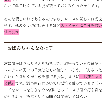
られて落ち込んでいる姿が放っておけなかったからです。
そんな優しいおばあちゃんですが、レースに関しては妥協
せず、他のウマ娘が仰天するほど
ストイックに自分を追い
詰めます
。
おばあちゃんな女の子
常に飴かぽりぽりさんを持ち歩き、頑張っている後輩やト
レーナーに労いの言葉とともに渡しています。『えらいえ
らい』と褒めながら頭を撫でる姿は、まさに
『お婆ちゃん
と孫』
です。温泉旅行についても湯治と言っています（ハ
ードなレースをこなすウマ娘にとって、スリ傷や打ち身を
治せる温泉＝療養という意味では間違いではない）。