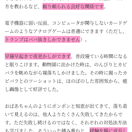
方を教わるなど、
頼り頼られる良好な関係です
。
電子機器に弱い反面、コンピュータが関与しないカードゲ
ームのようなアナログゲームは普通にできます（ただし、
トランプはババ抜きしかできません
）。
早寝早起きで夜更かしができず
、普段寝ている時間になる
と眠りこけます。動物園に出かけた時は、のんびりとカピ
バラを眺めながら寝落ちしかけました。その時に撮ったカ
ピバラとのツーショットは、ほのぼのした雰囲気から、癒
し画像として好評でした。
おばあちゃんのようにポンポンと知恵が出てきて、落ち着
いて見えるのは、
他人よりたくさん失敗してきたからで
す。ただ失敗し続けるのではなく、それぞれの対処法方法
も学びました。そういった積み重ねと、
経験を糧に成長し