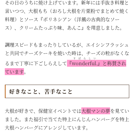
その日のうちに焼け上げています。新年には手抜き料理と
言いつつ、大根もち（おろし大根を片栗粉でまとめて焼く
料理）とソース『ポリネシアン（洋風の古典的なソー
ス）、クリームたっぷり味、あんこ』を用意しました。
調理スピードもまったりしているが、エイシンフラッシュ
と共同でチーズケーキを焼いた時は、チーズの粒がなくな
すばらしい
るまで丁寧に下ごしらえして
『
wonderful.
』と称賛され
ています
。
好きなこと、苦手なこと
大根が好きで、保健室イベントでは
大根マンの夢
を見てい
ました。また福引で当てた特上にんじんハンバーグを特上
大根ハンバーグにアレンジしています。