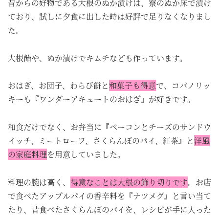
昔からの好物である大根のぬか漬けは、寮のぬか床で漬け
ており、試しに夕食に出した時は好評で足りなくなりまし
た。
大根飴や、ぬか漬けでキムチなども作っています。
おはぎ、お団子、わらび餅と
和菓子も得意
で、コパノリッ
キーも『ワンダーアキュートのおはぎ』が好きです。
和食だけでなく、お弁当に『ベーコンとチーズのサンドウ
イッチ、ミートローフ、さくらんぼのパイ、紅茶』と
洋風
の家庭料理
を用意していました。
料理の腕は高く、
得意なことは大根の飾り切りです
。お店
で食べたアップルパイの香辛料を『ナツメグ』と言い当て
たり、昔食べたさくらんぼのパイを、レシピが手に入った