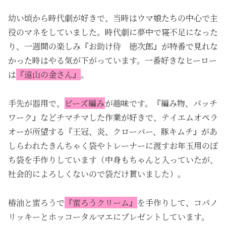
幼い頃から時代劇が好きで、当時はウマ娘たちの中心で主
役のマネをしていました
。時代劇に
夢中で寝不足になった
り、一週間の楽しみ『お助け侍 徳次郎』が特番で見れな
かった時はやる気が下がっています。
一番好きなヒーロー
は
『遠山の金さん』
。
手先が器用で、
ビーズ編み
が趣味です。『編み物、パッチ
ワーク』など
チマチマした作業が好きで、テイエムオペラ
オーが所望する『王冠、炎、クローバー、豚キムチ』があ
しらわれたきんちゃく袋やトレーナーに渡すお年玉用のぽ
ち袋を手作りしています（中身もちゃんと入っていたが、
社会的によろしくないので袋だけ貰いました）。
椿油と蜜ろうで
『蜜ろうクリーム』
を手作りして、コパノ
リッキーとホッコータルマエにプレゼントしています。