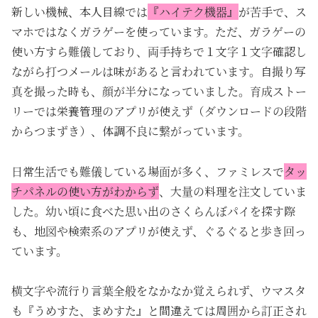
新しい機械、本人目線では
『ハイテク機器』
が苦手で、ス
マホではなくガラゲーを使っています。ただ、ガラゲーの
使い方すら難儀しており、両手持ちで１文字１文字確認し
ながら打つメールは味があると言われています。自撮り写
真を撮った時も、顔が半分になっていました。育成ストー
リーでは栄養管理のアプリが使えず（ダウンロードの段階
からつまずき）、体調不良に繋がっています。
日常生活でも難儀している場面が多く、ファミレスで
タッ
チパネルの使い方がわからず
、大量の料理を注文していま
した。幼い頃に食べた思い出のさくらんぼパイを探す際
も、地図や検索系のアプリが使えず、ぐるぐると歩き回っ
ています。
横文字や流行り言葉全般をなかなか覚えられず、ウマスタ
も『うめすた、まめすた』と間違えては周囲から訂正され