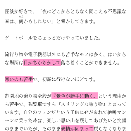
怪談が好きで、『夜にどこからともなく聞こえる不思議な
ぬえ
音は、
鵺
かもしれない』と脅かしてきます。
ゲートボールをちょっとだけやっていました。
流行り物や電子機器以外にも苦手なモノは多く、はいから
な場所は
目がちかちかして
落ち着くことができません。
寒いのも苦手
で、初詣に行けないほどです。
遊園地の乗り物全般が
『景色が勝手に動く』
という理由か
ら苦手で、観覧車ですら『スリリングな乗り物』と言って
います。自分のファンだという子供にせがまれて絶叫マシ
ーンに乗った時は、楽しい思い出を残してあげたいと笑顔
のままでいたが、そのまま
表情が固まって
戻らなくなりま