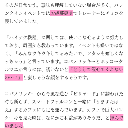
るのが日常です。意味も理解していない場合が多く、バレ
ンタインイベントでは
お歳暮感覚
でトレーナーにチョコを
渡していました。
『ハイテク機器』に関しては、使いこなせるように努力し
ており、周囲から教わっています。イベントも嫌いではな
く、『みんなウキウキしてるみたいで、アタシも嬉しくな
っちゃう』と言っています。
コパノリッキーとホッコータ
ルマエが言うには、
誘わないと
『どうして混ぜてくれない
の～？』
と
寂しそうな顔をするそうです
。
コパノリッキーから今風な遊び『ビリヤード』に誘われた
時も断らず、スマートファルコンと一緒に『うますたば
え』するカフェにも足を運んでいます。カフェで巨大パン
ケーキを見た時は、なにかご利益がありそうだ、と
拝んで
いました
。