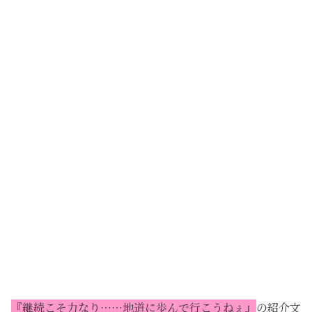
『継続こそ力なり……地道に歩んで行こうねぇ』
の紹介文