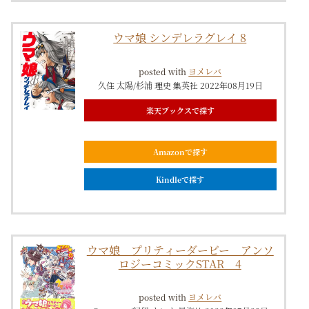
ウマ娘 シンデレラグレイ 8
posted with
ヨメレバ
久住 太陽/杉浦 理史 集英社 2022年08月19日
楽天ブックスで探す
Amazonで探す
Kindleで探す
ウマ娘 プリティーダービー アンソ
ロジーコミックSTAR 4
posted with
ヨメレバ