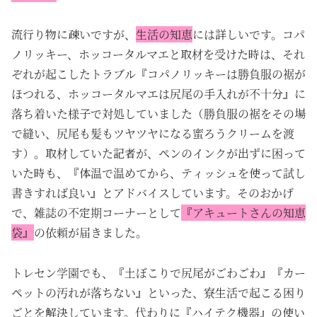
流行り物に疎いですが、
生活の知恵
には詳しいです。コパ
ノリッキー、ホッコータルマエと取材を受けた時は、それ
ぞれが起こしたトラブル『コパノリッキーは勝負服の裾が
ほつれる、ホッコータルマエは尻尾の手入れが不十分』に
落ち着いた様子で対処していました（勝負服の裾をその場
で縫い、尻尾も髪もツヤツヤになる蜜ろうクリームを渡
す）。取材していた記者が、ペンのインクが出ずに困って
いた時も、『体温で温めてから、ティッシュを使って試し
書きすれば良い』とアドバイスしています。そのおかげ
で、雑誌の不定期コーナーとして
『アキュートさんの知恵
袋』
の依頼が届きました。
トレセン学園でも、『土ぼこりで尻尾がごわごわ』『カー
ペットの汚れが落ちない』といった、寮生活で起こる困り
ごとを解決しています。代わりに『ハイテク機器』の使い