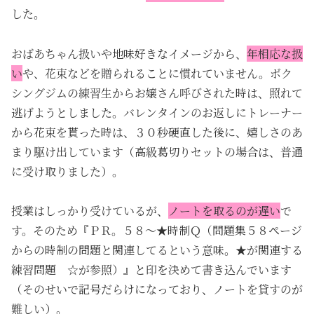
した。
おばあちゃん扱いや地味好きなイメージから、
年相応な扱
い
や、花束などを贈られることに慣れていません。ボク
シングジムの練習生からお嬢さん呼びされた時は、照れて
逃げようとしました。バレンタインのお返しにトレーナー
から花束を貰った時は、３０秒硬直した後に、嬉しさのあ
まり駆け出しています（高級葛切りセットの場合は、普通
に受け取りました）。
授業はしっかり受けているが、
ノートを取るのが遅い
で
す。そのため『ＰＲ。５８～★時制Ｑ（問題集５８ページ
からの時制の問題と関連してるという意味。★が関連する
練習問題 ☆が参照）』と印を決めて書き込んでいます
（そのせいで記号だらけになっており、ノートを貸すのが
難しい）。