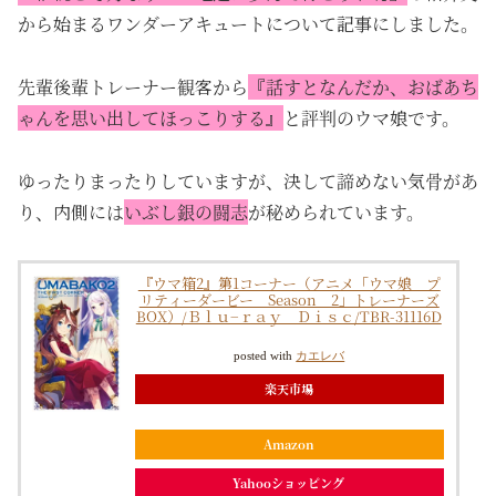
から始まるワンダーアキュートについて記事にしました。
先輩後輩トレーナー観客から
『話すとなんだか、おばあち
ゃんを思い出してほっこりする』
と評判のウマ娘です。
ゆったりまったりしていますが、決して諦めない気骨があ
り、内側には
いぶし銀の闘志
が秘められています。
『ウマ箱2』第1コーナー（アニメ「ウマ娘 プ
リティーダービー Season 2」トレーナーズ
BOX）/Ｂｌｕ−ｒａｙ Ｄｉｓｃ/TBR-31116D
posted with
カエレバ
楽天市場
Amazon
Yahooショッピング