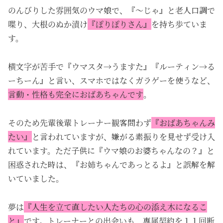
のんびりした雰囲気のウマ娘で、『～じゃ』と老人口調で
喋り、大根のぬか漬け
『ぽりぽりさん』
を持ち歩ていま
す。
横文字が苦手で『ウマスタ→うますた』『ルーティン→る
ーちーん』と言い、スマホではなくガラゲーを使うなど、
言動・性格も完全におばあちゃんです
。
そのため先輩後輩トレーナー観客問わず
『おばあちゃんみ
たい』
と言われていますが、嫌がる素振りを見せず受け入
れています。ただ子供に『ウマ娘のお婆ちゃんなの？』と
困惑された時は、『お姉ちゃんであっとるよ』と誤解を解
いていました。
夢は
『人生を立て直したい人たちの心の添え木になるこ
と』
です。トレーナーとの出会いも、専属契約を１１回断