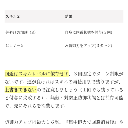
スキル２
効果
矢避けの加護（B）
自身に回避状態を付与(３回)
ＣＴ７－５
＆防御力をアップ(３ターン)
回避はスキルレベルに依存せず
、３回固定でターン制限が
ないです。運が良ければスキルの再使用まで残りますが、
上書きできない
ので注意しましょう（１回でも残っている
と付与に失敗する）。無敵・対粛正防御状態とは共存可能
で、先にそれらを消費します。
防御力アップは最大１６％。『集中砲火で回避消費後』や