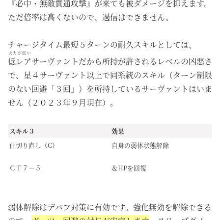
『必中・無敵貫通攻撃』が来ても被ダメージを抑えます。
ただ倍率は高くないので、過信はできません。
チャージタイム最短５ターンの耐久スキルとしては、
火力が低い
低レア
サーヴァントだから所持が許されるレベルの凶悪さ
で、星４サーヴァント以上で同系統のスキル（ターン制限
のない回避「３回」）を所持しているサーヴァントはいま
せん（２０２３年９月現在）。
スキル３
効果
仕切り直し（C）
自身の弱体状態解除
ＣＴ７－５
＆HPを回復
弱体解除はデバフ対策に有効です。強化無効を解除できる