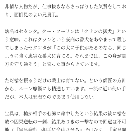
非情な人物だが、仕事抜きならさっぱりした気質をしてお
り、面倒見のよい兄貴肌。
幼名はセタンタ。クー・フーリンは「クランの猛犬」とい
う意味。これはクランという豪商の番犬をあやまって殺し
てしまったセタンタが「この犬に子供があるのなら、同じ
ように強く忠実な番犬に育てる。それまでは、この身が貴
方を守り通そう」と誓った事からきています。
ただ槍を振るうだけの戦士は育てない。という師匠の方針
から、ルーン魔術にも精通しています。一流に近い使い手
だが、本人は邪魔なのであまり使用しない。
宝具は、槍が相手の心臓に命中したという結果の後に槍を
放つ因果逆転の一刺。結果ありきの一撃なので回避は不可
能（『宝具発動→相手に命中させる』ではなく、『宝具発