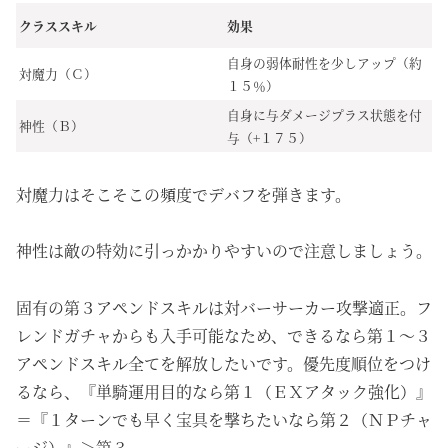
クラススキル
効果
自身の弱体耐性を少しアップ（約
対魔力（Ｃ）
１５％）
自身に与ダメージプラス状態を付
神性（Ｂ）
与（+１７５）
対魔力はそこそこの頻度でデバフを弾きます。
神性は敵の特効に引っかかりやすいので注意しましょう。
固有の第３アペンドスキルは対バーサーカー攻撃適正。フ
レンドガチャからも入手可能なため、できるなら第１～３
アペンドスキル全てを解放したいです。優先度順位をつけ
るなら、『単騎運用目的なら第１（ＥＸアタック強化）』
＝『１ターンでも早く宝具を撃ちたいなら第２（ＮＰチャ
ージ）』＞第３。