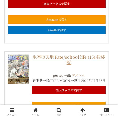
楽天ブックスで探す
Amazonで探す
Kindleで探す
氷室の天地 Fate/school life (15) 特装
版
posted with
ヨメレバ
磨伸 映一郎/TYPE-MOON 一迅社 2022年07月22日
楽天ブックスで探す
Amazonで探す
メニュー
ホーム
検索
トップ
サイドバー
Kindleで探す