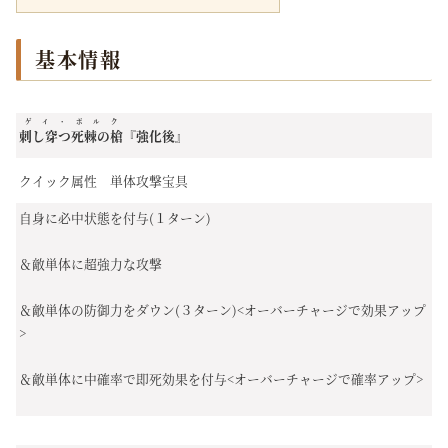
基本情報
ゲイ・ボルク
刺し穿つ死棘の槍
『強化後』
クイック属性 単体攻撃宝具
自身に必中状態を付与(１ターン)
＆敵単体に超強力な攻撃
＆敵単体の防御力をダウン(３ターン)<オーバーチャージで効果アップ
>
＆敵単体に中確率で即死効果を付与<オーバーチャージで確率アップ>