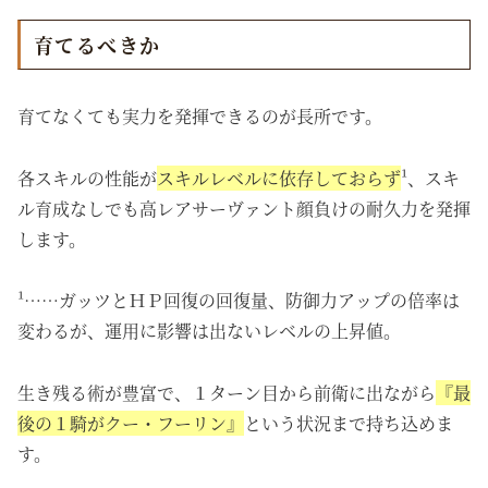
育てるべきか
育てなくても実力を発揮できるのが長所です。
各スキルの性能が
スキルレベルに依存しておらず
¹、スキ
ル育成なしでも高レアサーヴァント顔負けの耐久力を発揮
します。
¹……ガッツとＨＰ回復の回復量、防御力アップの倍率は
変わるが、運用に影響は出ないレベルの上昇値。
生き残る術が豊富で、
１ターン目から前衛に出ながら
『最
後の１騎がクー・フーリン』
という状況まで持ち込めま
す。