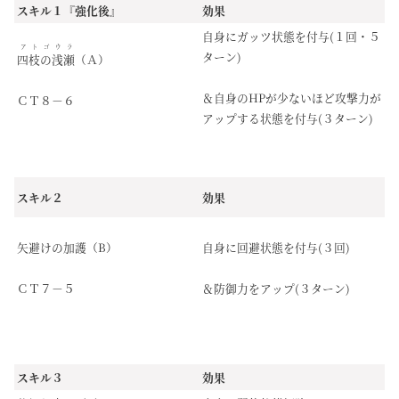
スキル１『強化後』
効果
自身にガッツ状態を付与(１回・５
アトゴウラ
ターン)
四枝の浅瀬
（Ａ）
＆自身のHPが少ないほど攻撃力が
ＣＴ８－６
アップする状態を付与(３ターン)
スキル２
効果
矢避けの加護（B）
自身に回避状態を付与(３回)
ＣＴ７－５
＆防御力をアップ(３ターン)
スキル３
効果