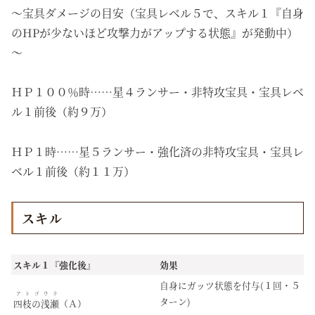
～宝具ダメージの目安（宝具レベル５で、スキル１『自身
のHPが少ないほど攻撃力がアップする状態』が発動中）
～
ＨＰ１００％時……星４ランサー・非特攻宝具・宝具レベ
ル１前後（約９万）
ＨＰ１時……星５ランサー・強化済の非特攻宝具・宝具レ
ベル１前後（約１１万）
スキル
スキル１『強化後』
効果
自身にガッツ状態を付与(１回・５
アトゴウラ
ターン)
四枝の浅瀬
（Ａ）