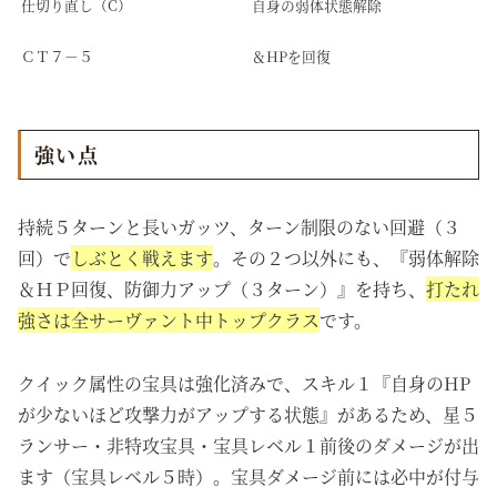
仕切り直し（C）
自身の弱体状態解除
ＣＴ７－５
＆HPを回復
強い点
持続５ターンと長いガッツ、ターン制限のない回避（３
回）で
しぶとく戦えます
。その２つ以外にも、『弱体解除
＆ＨＰ回復、防御力アップ（３ターン）』を持ち、
打たれ
強さは全サーヴァント中トップクラス
です。
クイック属性の宝具は強化済みで、スキル１『自身のHP
が少ないほど攻撃力がアップする状態』があるため、星５
ランサー・非特攻宝具・宝具レベル１前後のダメージが出
ます（宝具レベル５時）。宝具ダメージ前には必中が付与