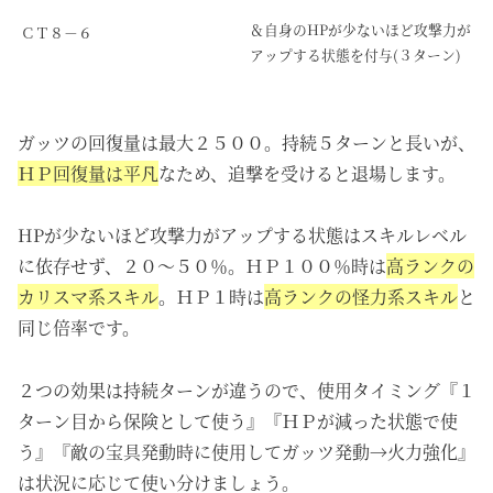
＆自身のHPが少ないほど攻撃力が
ＣＴ８－６
アップする状態を付与(３ターン)
ガッツの回復量は最大２５００。持続５ターンと長いが、
ＨＰ回復量は平凡
なため、追撃を受けると退場します。
HPが少ないほど攻撃力がアップする状態はスキルレベル
に依存せず、２０～５０％。ＨＰ１００％時は
高ランクの
カリスマ系スキル
。ＨＰ１時は
高ランクの怪力系スキル
と
同じ倍率です。
２つの効果は持続ターンが違うので、使用タイミング『１
ターン目から保険として使う』『ＨＰが減った状態で使
う』『敵の宝具発動時に使用してガッツ発動→火力強化』
は状況に応じて使い分けましょう。