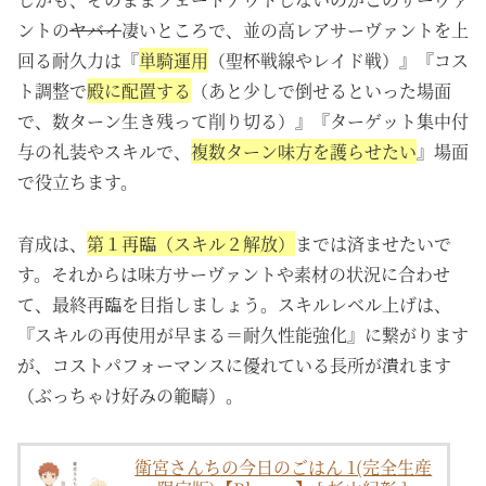
ントの
ヤバイ
凄いところで、並の高レアサーヴァントを上
回る耐久力は『
単騎運用
（聖杯戦線やレイド戦）』『コス
ト調整で
殿に配置する
（あと少しで倒せるといった場面
で、数ターン生き残って削り切る）』『ターゲット集中付
与の礼装やスキルで、
複数ターン味方を護らせたい
』場面
で役立ちます。
育成は、
第１再臨（スキル２解放）
までは済ませたいで
す。それからは味方サーヴァントや素材の状況に合わせ
て、最終再臨を目指しましょう。スキルレベル上げは、
『スキルの再使用が早まる＝耐久性能強化』に繋がります
が、コストパフォーマンスに優れている長所が潰れます
（ぶっちゃけ好みの範疇）。
衛宮さんちの今日のごはん 1(完全生産