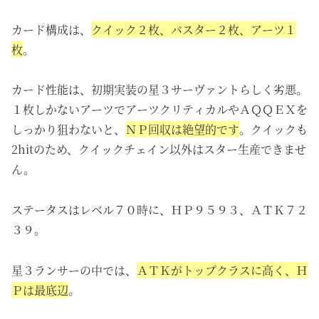
カード構成は、
クイック２枚、バスター２枚、アーツ１
枚
。
カード性能は、初期実装の星３サーヴァントらしく劣悪。
１枚しかないアーツでアーツクリティカルやＡＱＱＥＸを
しっかり狙わないと、
ＮＰ回収は絶望的です
。クイックも
2hitのため、クイックチェイン以外はスター生産できませ
ん。
ステータスはレベル７０時に、ＨＰ９５９３、ＡＴＫ７２
３９。
星３ランサーの中では、
ＡＴＫがトップクラスに高く、Ｈ
Ｐは最底辺
。