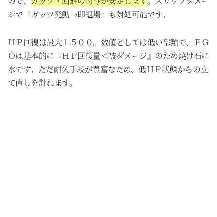
ので、
ガッツ・回避の付与が安定します
。スリップダメー
ジで『ガッツ発動→即退場』も対処可能です。
ＨＰ回復は最大１５００。数値としては低い部類で、ＦＧ
Ｏは基本的に『ＨＰ回復量＜被ダメージ』のため焼け石に
水です。ただ耐久手段が豊富なため、低ＨＰ状態からの立
て直しを計れます。