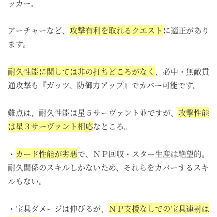
ッカー。
アーチャーなど、
攻撃有利を取れるクエスト
に適正があり
ます。
耐久性能に関しては非の打ちどころがなく
、必中・無敵貫
通攻撃も『ガッツ、防御力アップ』でカバー可能です。
難点は、耐久性能は星５サーヴァント並ですが、
攻撃性能
は星３サーヴァント相応
なところ。
・
カード性能が劣悪
で、ＮＰ回収・スター生産は絶望的。
耐久関係のスキルしかないため、それらをカバーするスキ
ルもない。
・宝具ダメージは伸びるが、
ＮＰ支援なしでの宝具連射は