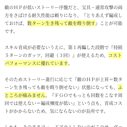
敵のＨＰが低いストーリー序盤だと、宝具・通常攻撃の両
方をさばける耐久性能は頼りになり、『とりあえず編成し
ておけば、
数ターン生き残って敵を殴り倒す
』ことが可能
です。
スキル育成が必要ないうえに、第１再臨した段階で『持続
５ターンのガッツ、回避（３回）』が使えるため、
コスト
パフォーマンスに優れています
。
そのためストーリー進行に応じて『敵のＨＰが上昇＝数タ
ーン生き残っても敵を殴り倒せない』状態になっても、
ふ
ところが痛みません
。『ＦＧＯでもっとも回数をこなす周
回では使えない＝編成頻度が低い』という点も、育成コス
トがかからないため、気にならないのが長所です。
しかも、そのままフェードアウトしないのがこのサーヴァ