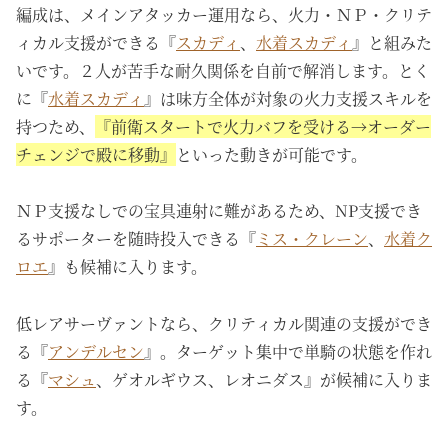
編成は、メインアタッカー運用なら、火力・ＮＰ・クリテ
ィカル支援ができる『
スカディ
、
水着スカディ
』と組みた
いです。２人が苦手な耐久関係を自前で解消します。とく
に『
水着スカディ
』は味方全体が対象の火力支援スキルを
持つため、
『前衛スタートで火力バフを受ける→オーダー
チェンジで殿に移動』
といった動きが可能です。
ＮＰ支援なしでの宝具連射に難があるため、NP支援でき
るサポーターを随時投入できる『
ミス・クレーン
、
水着ク
ロエ
』も候補に入ります。
低レアサーヴァントなら、クリティカル関連の支援ができ
る『
アンデルセン
』。ターゲット集中で単騎の状態を作れ
る『
マシュ
、ゲオルギウス、レオニダス』が候補に入りま
す。