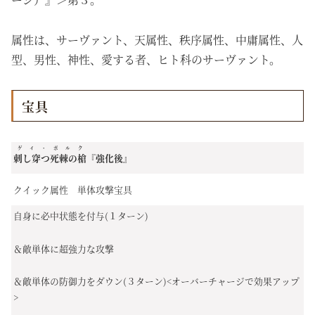
属性は、サーヴァント、天属性、秩序属性、中庸属性、人
型、男性、神性、愛する者、ヒト科のサーヴァント。
宝具
ゲイ・ボルク
刺し穿つ死棘の槍
『強化後』
クイック属性 単体攻撃宝具
自身に必中状態を付与(１ターン)
＆敵単体に超強力な攻撃
＆敵単体の防御力をダウン(３ターン)<オーバーチャージで効果アップ
>