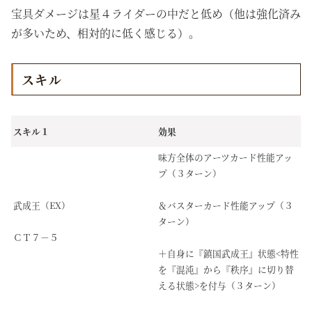
宝具ダメージは星４ライダーの中だと低め（他は強化済み
が多いため、相対的に低く感じる）。
スキル
スキル１
効果
味方全体のアーツカード性能アッ
プ（３ターン）
武成王（EX）
＆バスターカード性能アップ（３
ターン）
ＣＴ７－５
＋自身に『鎮国武成王』状態<特性
を『混沌』から『秩序』に切り替
える状態>を付与（３ターン）