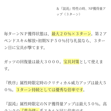
＆『混沌』特性の時、NP獲得量ア
ップ（３ターン）
毎ターンＮＰ獲得状態は、
最大２０％×３ターン
。第２ア
ペンドスキル解放+初期ＮＰ５０％付与礼装なら、３ター
ン目に宝具が撃てます。
ガッツの回復量は最大３０００。
宝具対策
として使えま
す。
『秩序』属性時限定時のクリティカル威力アップは最大５
０％。
３ターン持続としては優秀な倍率です
。
『混沌』属性時限定のＮＰ獲得量アップは最大５０％。高
ランクの
『黄金律』
系スキルと同じ倍率です。