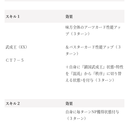
スキル１
効果
味方全体のアーツカード性能アッ
プ（３ターン）
武成王（EX）
＆バスターカード性能アップ（３
ターン）
ＣＴ７－５
＋自身に『鎮国武成王』状態<特性
を『混沌』から『秩序』に切り替
える状態>を付与（３ターン）
スキル２
効果
自身に毎ターンNP獲得状態付与
（３ターン）