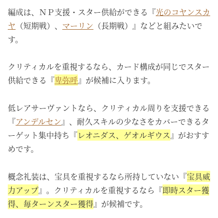
編成は、ＮＰ支援・スター供給ができる『
光のコヤンスカ
ヤ
（短期戦）、
マーリン
（長期戦）』などと組みたいで
す。
クリティカルを重視するなら、カード構成が同じでスター
供給できる『
卑弥呼
』が候補に入ります。
低レアサーヴァントなら、クリティカル周りを支援できる
『
アンデルセン
』、耐久スキルの少なさをカバーできるタ
ーゲット集中持ち『
レオニダス、ゲオルギウス
』がおすす
めです。
概念礼装は、宝具を重視するなら所持していない『
宝具威
力アップ
』。クリティカルを重視するなら『
即時スター獲
得、毎ターンスター獲得
』が候補です。