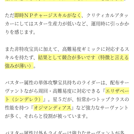
ただ
即時ＮＰチャージスキルがなく
、クリティカルアタッ
カーにしてはスター生産力が低いなど、運用時に引っかか
りを感じます。
また非特攻宝具に加えて、高難易度ギミックに対応するス
キルを持たず、
結果として競合が多いです（特徴と言える
強みが薄い）
。
バスター属性の単体攻撃宝具持ちのライダーは、配布サー
ヴァントながら周回・高難易度に対応できる『
エリザベー
ト（シンデレラ）
』。星５だが、恒常かつトップクラスの
性能を持つ『
オジマンディアス
』など強力なサーヴァント
が多く、それらと役割が被っています。
バスター属性以外もライダーは強力なサーヴァントが多