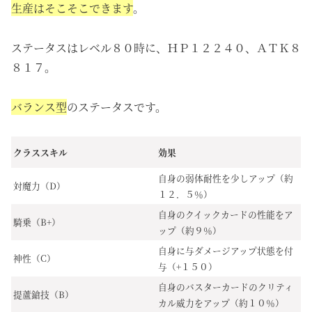
生産はそこそこできます
。
ステータスはレベル８０時に、ＨＰ１２２４０、ＡＴＫ８
８１７。
バランス型
のステータスです。
クラススキル
効果
自身の弱体耐性を少しアップ（約
対魔力（D）
１２．５％）
自身のクイックカードの性能をア
騎乗（B+）
ップ（約９％）
自身に与ダメージアップ状態を付
神性（C）
与（+１５０）
自身のバスターカードのクリティ
提蘆鎗技（B）
カル威力をアップ（約１０％）