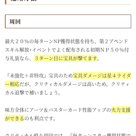
周回
最大２０％の毎ターンNP獲得状態を持ち、第２アペンド
スキル解放+イベントでよく配布される初期ＮＰ５０％付
与礼装なら、
３ターン目に宝具が撃てます
。
『未強化＋非特攻』宝具のため
宝具ダメージは星４ライダ
ー相応
だが、クリティカルダメージは高いため、クリティ
カル
追撃
で補いましょう。
味方全体にアーツ＆バスターカード性能アップの
火力支援
ができる
のも利点です。
クリティカル殴り周回では、『
毎ターンスター獲得状態で