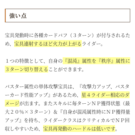
強い点
宝具発動時に各種カードバフ（３ターン）が付与されるた
め、
宝具連射するほど火力が上がる
ライダー。
１つの特徴として、自身の
『混沌』属性を『秩序』属性に
３ターン切り替える
ことができます。
バスター属性の単体攻撃宝具は、『攻撃力アップ、バスタ
ーカード性能アップ』があるため、
星４ライダー相応のダ
メージ
が出ます。またスキルに毎ターンＮＰ獲得状態（最
大２０％×３ターン）＆『自身が混沌属性時にＮＰ獲得量
アップ』を持ち、ライダークラスはクリティカルでＮＰ回
収しやすいため
、
宝具再発動のハードルは低いです
。