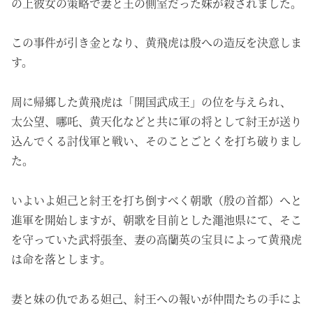
の上彼女の策略で妻と王の側室だった妹が殺されました。
この事件が引き金となり、黄飛虎は殷への造反を決意しま
す。
周に帰郷した黄飛虎は「開国武成王」の位を与えられ、
太公望、哪吒、黄天化などと共に軍の将として紂王が送り
込んでくる討伐軍と戦い、そのことごとくを打ち破りまし
た。
いよいよ妲己と紂王を打ち倒すべく朝歌（殷の首都）へと
進軍を開始しますが、朝歌を目前とした澠池県にて、そこ
を守っていた武将張奎、妻の高蘭英の宝貝によって黄飛虎
は命を落とします。
妻と妹の仇である妲己、紂王への報いが仲間たちの手によ