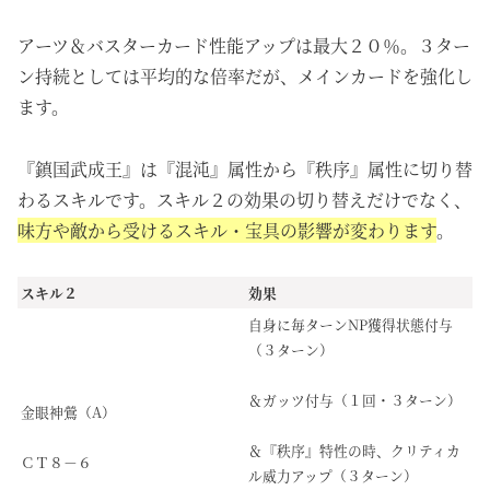
アーツ＆バスターカード性能アップは最大２０％。３ター
ン持続としては平均的な倍率だが、メインカードを強化し
ます。
『鎮国武成王』は『混沌』属性から『秩序』属性に切り替
わるスキルです。スキル２の効果の切り替えだけでなく、
味方や敵から受けるスキル・宝具の影響が変わります
。
スキル２
効果
自身に毎ターンNP獲得状態付与
（３ターン）
＆ガッツ付与（１回・３ターン）
金眼神鶯（A）
＆『秩序』特性の時、クリティカ
ＣＴ８－６
ル威力アップ（３ターン）