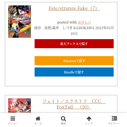
Fate/strange Fake（7）
posted with
ヨメレバ
成田 良悟/森井 しづき KADOKAWA 2022年03月
10日
楽天ブックスで探す
Amazonで探す
Kindleで探す
フェイト／エクストラ CCC
FoxTail （10）
posted with
ヨメレバ
メニュー
ホーム
検索
トップ
サイドバー
たけのこ星人/TYPE-MOON KADOKAWA 2021年