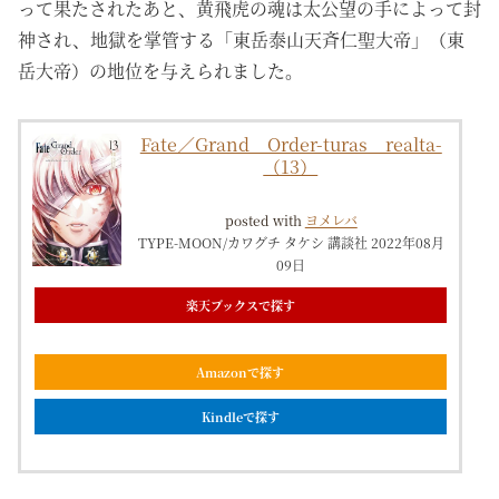
って果たされたあと、黄飛虎の魂は太公望の手によって封
神され、地獄を掌管する「東岳泰山天斉仁聖大帝」（東
岳大帝）の地位を与えられました。
Fate／Grand Order-turas realta-
（13）
posted with
ヨメレバ
TYPE-MOON/カワグチ タケシ 講談社 2022年08月
09日
楽天ブックスで探す
Amazonで探す
Kindleで探す