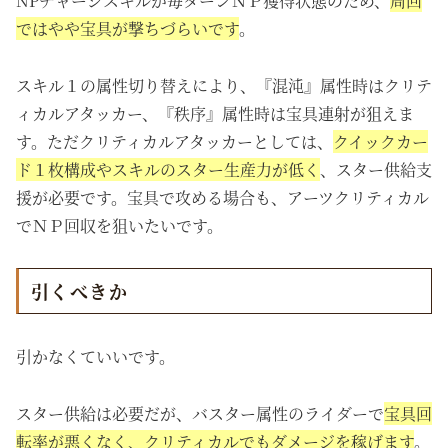
NPチャージスキルが毎ターンＮＰ獲得状態のため、
周回
ではやや宝具が撃ちづらいです
。
スキル１の属性切り替えにより、『混沌』属性時はクリテ
ィカルアタッカー、『秩序』属性時は宝具連射が狙えま
す。ただクリティカルアタッカーとしては、
クイックカー
ド１枚構成やスキルのスター生産力が低く
、スター供給支
援が必要です。宝具で攻める場合も、アーツクリティカル
でＮＰ回収を狙いたいです。
引くべきか
引かなくていいです。
スター供給は必要だが、バスター属性のライダーで
宝具回
転率が悪くなく、クリティカルでもダメージを稼げます
。