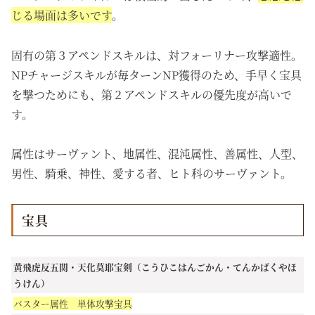
じる場面は多いです
。
固有の第３アペンドスキルは、対フォーリナー攻撃適性。
NPチャージスキルが毎ターンNP獲得のため、手早く宝具
を撃つためにも、第２アペンドスキルの優先度が高いで
す。
属性はサーヴァント、地属性、混沌属性、善属性、人型、
男性、騎乗、神性、愛する者、ヒト科のサーヴァント。
宝具
黄飛虎反五関・天化莫耶宝剣（こうひこはんごかん・てんかばくやほ
うけん）
バスター属性 単体攻撃宝具