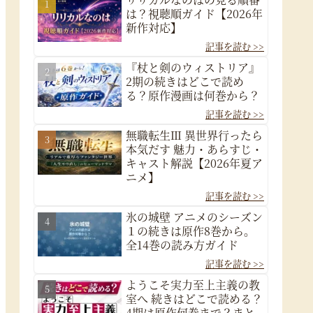
は？視聴順ガイド【2026年
新作対応】
『杖と剣のウィストリア』
2期の続きはどこで読め
る？原作漫画は何巻から？
無職転生Ⅲ 異世界行ったら
本気だす 魅力・あらすじ・
キャスト解説【2026年夏ア
ニメ】
氷の城壁 アニメのシーズン
１の続きは原作8巻から。
全14巻の読み方ガイド
ようこそ実力至上主義の教
室へ 続きはどこで読める？
4期は原作何巻まで？まと