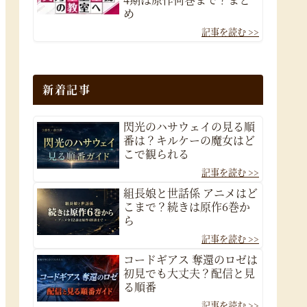
め
新着記事
閃光のハサウェイの見る順
番は？キルケーの魔女はど
こで観られる
組長娘と世話係 アニメはど
こまで？続きは原作6巻か
ら
コードギアス 奪還のロゼは
初見でも大丈夫？配信と見
る順番