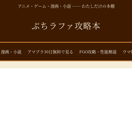
アニメ・ゲーム・漫画・小説 ── わたしだけの本棚
ぷちラファ攻略本
・漫画・小説
アマプラ30日無料で見る
FGO攻略・性能解説
ウマ