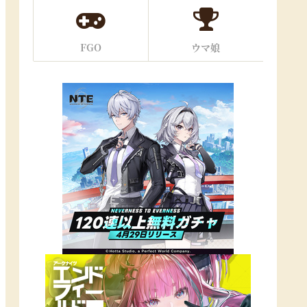
FGO
ウマ娘