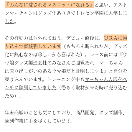
『みんなに愛されるマスコットになれる』
と思い、アスト
ンマーチャンは
グッズ化ありきでトレセン学園に入学しま
した
。
その行動力は並外れており、デビュー直後に、
ＵＲＡに乗
り込んで直談判しています
（もちろん断られたが、グッズ
化に熱心なのは珍しいから喜ばれた）。レース前には『ウ
マ娘グッズ製造会社のみなさんご照覧あれ。マーちゃん
は売り出しがいのあるウマ娘だと証明しますよ』と自分を
売り込んでいます。トレーニング中も
マーちゃん人形をベ
ンチに陳列していました
（恐らく取材が来た時に売り込む
ため）。
年末商戦のことも気にしており、商品開発、グッズ制作、
陳列作業に手を尽くしています。