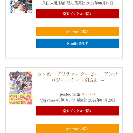
久住 太陽/杉浦 理史 集英社 2022年08月19日
楽天ブックスで探す
Amazonで探す
Kindleで探す
ウマ娘 プリティーダービー アンソ
ロジーコミックSTAR 4
posted with
ヨメレバ
Cygames/紀伊 カンナ 星海社 2022年07月28日
楽天ブックスで探す
Amazonで探す