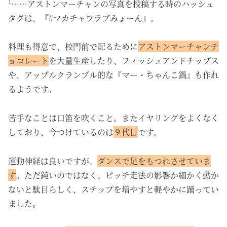
¹……アストンマーチャンの写真を投稿する時のハッシュ
タグは、『#マカチャワラブみょーん』。
料理も得意で、校門前で配るために
アストンマーチャンチ
ョコレート
を大量生産したり、フィッシュアンドチップス
や、アップルクランブル的な『
マー・ちゃんこ鍋』も作れ
るようです。
苦手なことは口笛を吹くこと。またイヤリングをよくなく
しており、今つけているのは
９代目
です。
運動神経は良いですが、
ダンスで足をもつれさせていま
す
。ただ鈍いのではなく、ピッチ走法の影響か細かく動か
ないと駄目らしく、ステップを増やすと軽やかに踊ってい
ました。