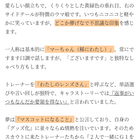
愛らしい顔立ちで、くりくりとした黄緑色の垂れ目、右の
サイドテールが特徴のウマ娘です。いつもニコニコと軽や
かに笑っていますが、
どこか儚げなで不思議な印象
を感じ
ます。
一人称は基本的に
「マーちゃん（稀にわたし）」
。常にで
すます口調で話しますが、「ございますです」と独特なし
ゃべり方もします。
トレーナーを
「わたしのレンズさん」
と呼ぶなど、単語選
びや言い回しが独特で、キャラストーリーでは
『返事がい
つもなんだか要領を得ない』
と言われていました。
夢は
『マスコットになること』
と公言しており、自身の
『グッズ化』に並々ならぬ情熱を注いでいます。そのため
スカウトに来たトレーナーたちから『２人で一緒にＧ１を