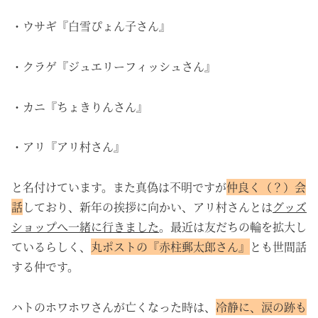
・ウサギ『白雪ぴょん子さん』
・クラゲ『ジュエリーフィッシュさん』
・カニ『ちょきりんさん』
・アリ『アリ村さん』
と名付けています。また真偽は不明ですが
仲良く（？）会
話
しており、新年の挨拶に向かい、アリ村さんとは
グッズ
ショップへ一緒に行きました
。最近は友だちの輪を拡大し
ているらしく、
丸ポストの『赤柱郵太郎さん』
とも世間話
する仲です。
ハトのホワホワさんが亡くなった時は、
冷静に、涙の跡も