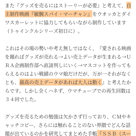
また『グッズを売るにはストーリーが必要』と考えて、
自
主制作映画『敏腕スパイ・マーチャン』
をウオッカとダイ
ワスカーレットに協力してもらいながら制作しています
（トゥインクルシリーズ初日に）。
これはその場の勢いや考え無しではなく、『愛される映画
を撮ればグッズが売れる→よい売上データが生まれる→Ｕ
ＲＡ企画制作部へ直談判しにいく→マスコットを作っても
らえるのはよい戦績のウマ娘だけだが、万が一それがなく
とも、
最高の売上データがあれば大人は動く
』と考えたか
らです。しかし全くハネず、ウマチューブでの再生回数は
３４回でした。
グッズを売るための勉強は欠かさず行っており、ＣＭやキ
ャッチコピー、さらには触れることのない界隈でどんな話
題が出ているのかを研究してまとめた手帳
『ＳＳＢ（スー