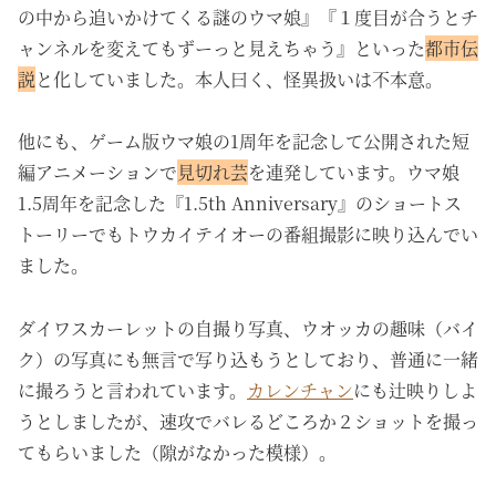
の中から追いかけてくる謎のウマ娘』『１度目が合うとチ
ャンネルを変えてもずーっと見えちゃう』といった
都市伝
説
と化していました。本人曰く、怪異扱いは不本意。
他にも、ゲーム版ウマ娘の1周年を記念して公開された短
編アニメーションで
見切れ芸
を連発しています。ウマ娘
1.5周年を記念した『1.5th Anniversary』のショートス
トーリーでもトウカイテイオーの番組撮影に映り込んでい
ました。
ダイワスカーレットの自撮り写真、ウオッカの趣味（バイ
ク）の写真にも無言で写り込もうとしており、普通に一緒
に撮ろうと言われています。
カレンチャン
にも辻映りしよ
うとしましたが、速攻でバレるどころか２ショットを撮っ
てもらいました（隙がなかった模様）。