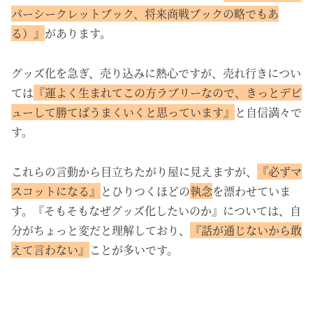
パーシークレットブック、将来商戦ブックの略でもあ
る）』
があります。
グッズ化を急ぎ、売り込みに熱心ですが、売れ行きについ
ては
『運よく生まれてこの方ラブリーなので、きっとデビ
ューして勝てばうまくいくと思っています』
と自信満々で
す。
これらの言動から目立ちたがり屋に見えますが、
『必ずマ
スコットになる』
とひりつくほどの
執念
を漂わせていま
す。『そもそもなぜグッズ化したいのか』については、自
分がちょっと変だと理解しており、
『話が通じないから敢
えて言わない』
ことが多いです。