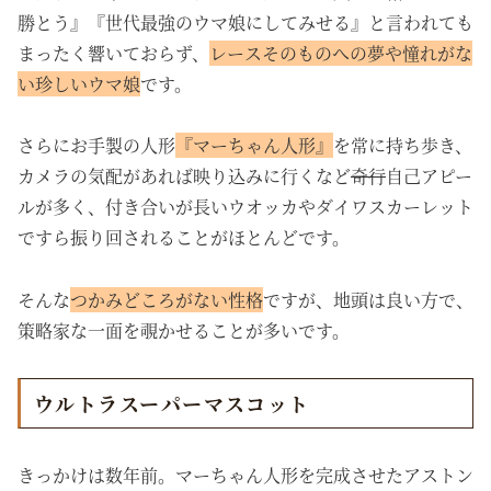
勝とう』『世代最強のウマ娘にしてみせる』と言われても
まったく響いておらず、
レースそのものへの夢や憧れがな
い珍しいウマ娘
です。
さらにお手製の人形
『マーちゃん人形』
を常に持ち歩き、
カメラの気配があれば映り込みに行くなど
奇行
自己アピー
ルが多く、付き合いが長いウオッカやダイワスカーレット
ですら振り回されることがほとんどです。
そんな
つかみどころがない性格
ですが、地頭は良い方で、
策略家な一面を覗かせることが多いです。
ウルトラスーパーマスコット
きっかけは数年前。マーちゃん人形を完成させたアストン