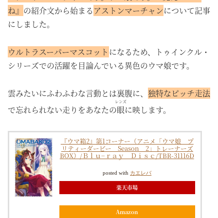
ね』
の紹介文から始まる
アストンマーチャン
について記事
にしました。
ウルトラスーパーマスコット
になるため、トゥインクル・
シリーズでの活躍を目論んでいる異色のウマ娘です。
雲みたいにふわふわな言動とは裏腹に、
独特なピッチ走法
レンズ
で忘れられない走りをあなたの
眼
に映します。
『ウマ箱2』第1コーナー（アニメ「ウマ娘 プ
リティーダービー Season 2」トレーナーズ
BOX）/Ｂｌｕ−ｒａｙ Ｄｉｓｃ/TBR-31116D
posted with
カエレバ
楽天市場
Amazon