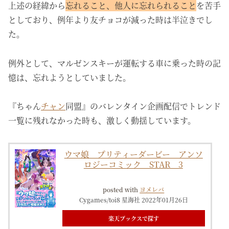
上述の経緯から
忘れること、他人に忘れられること
を苦手
としており、例年より友チョコが減った時は半泣きでし
た。
例外として、マルゼンスキーが運転する車に乗った時の記
憶は、忘れようとしていました。
『ちゃん
チャン
同盟』のバレンタイン企画配信でトレンド
一覧に残れなかった時も、激しく動揺しています。
ウマ娘 プリティーダービー アンソ
ロジーコミック STAR 3
posted with
ヨメレバ
Cygames/toi8 星海社 2022年01月26日
楽天ブックスで探す