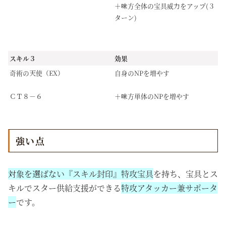
＋味方全体の宝具威力をアップ(３
ターン)
スキル３
効果
奇術の天使（EX）
自身のNPを増やす
ＣＴ８－６
＋味方単体のNPを増やす
強い点
対象を選ばない『スキル封印』特攻宝具
を持ち、宝具とス
キルでスター供給支援ができる
特攻アタッカー兼サポータ
ー
です。