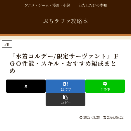
アニメ・ゲーム・漫画・小説 ── わたしだけの本棚
ぷちラファ攻略本
PR
『水着コルデー/限定サーヴァント』Ｆ
ＧＯ性能・スキル・おすすめ編成まと
め
はてブ
LINE
コピー
2022.08.25
2026.06.22