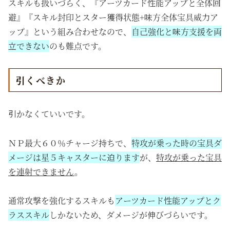
スキルも扱いづらく、『アーツカード性能アップと全体回
避』『スキル封印とスター獲得状態+味方全体宝具威力ア
ップ』という組み合わせなので、
自己強化と味方支援を両
立できない
のも難点です。
引くべきか
引かなくていいです。
ＮＰ最大６０％チャージ持ちで、
特攻が乗った時の宝具ダ
メージは星５キャスターに迫ります
が、
特攻が乗った宝具
を連射できません
。
通常攻撃を強化するスキルも
アーツカード性能アップとク
ラススキル
しかないため、ダメージが伸びづらいです。