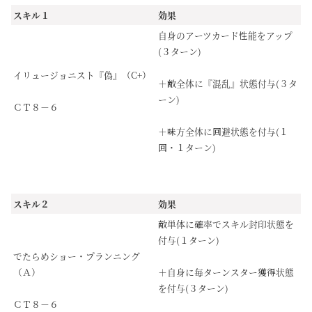
スキル１
効果
自身のアーツカード性能をアップ
(３ターン)
イリュージョニスト『偽』（C+）
＋敵全体に『混乱』状態付与(３タ
ーン)
ＣＴ８－６
＋味方全体に回避状態を付与(１
回・１ターン)
スキル２
効果
敵単体に確率でスキル封印状態を
付与(１ターン)
でたらめショー・プランニング
（Ａ）
＋自身に毎ターンスター獲得状態
を付与(３ターン)
ＣＴ８－６