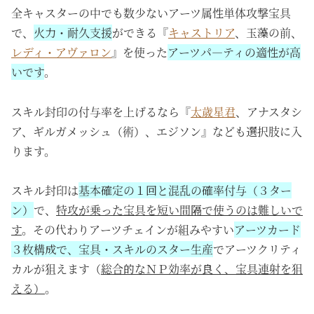
全キャスターの中でも数少ないアーツ属性単体攻撃宝具
で、
火力・耐久支援
ができる『
キャストリア
、玉藻の前、
レディ・アヴァロン
』を使った
アーツパ―ティの適性が高
いです
。
スキル封印の付与率を上げるなら『
太歳星君
、アナスタシ
ア、ギルガメッシュ（術）、エジソン』なども選択肢に入
ります。
スキル封印は
基本確定の１回と混乱の確率付与（３ター
ン）
で、
特攻が乗った宝具を短い間隔で使うのは難しいで
す
。その代わりアーツチェインが組みやすい
アーツカード
３枚構成
で、宝具・スキルのスター生産
でアーツクリティ
カルが狙えます（
総合的なＮＰ効率が良く、宝具連射を狙
える）
。