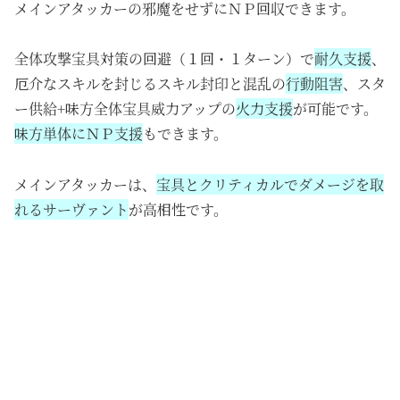
メインアタッカーの邪魔をせずにＮＰ回収できます。
全体攻撃宝具対策の回避（１回・１ターン）で
耐久支援
、
厄介なスキルを封じるスキル封印と混乱の
行動阻害
、スタ
ー供給+味方全体宝具威力アップの
火力支援
が可能です。
味方単体にＮＰ支援
もできます。
メインアタッカーは、
宝具とクリティカルでダメージを取
れるサーヴァント
が高相性です。