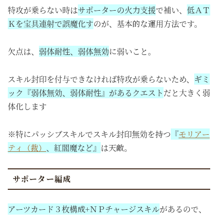
特攻が乗らない時は
サポーターの火力支援
で補い、
低ＡＴ
Ｋを宝具連射で誤魔化す
のが、基本的な運用方法です。
欠点は、
弱体耐性、弱体無効
に弱いこと。
スキル封印を付与できなければ特攻が乗らないため、
ギミ
ック『弱体無効、弱体耐性』があるクエスト
だと大きく弱
体化します
※特にパッシブスキルでスキル封印無効を持つ
『
モリアー
ティ（裁）
、紅閻魔など』
は天敵。
サポーター編成
アーツカード３枚構成+ＮＰチャージスキル
があるので、