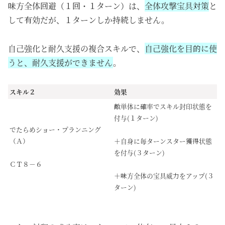
味方全体回避（１回・１ターン）は、
全体攻撃宝具対策
と
して有効だが、１ターンしか持続しません。
自己強化と耐久支援の複合スキルで、
自己強化を目的に使
うと、耐久支援ができません
。
スキル２
効果
敵単体に確率でスキル封印状態を
付与(１ターン)
でたらめショー・プランニング
（Ａ）
＋自身に毎ターンスター獲得状態
を付与(３ターン)
ＣＴ８－６
＋味方全体の宝具威力をアップ(３
ターン)