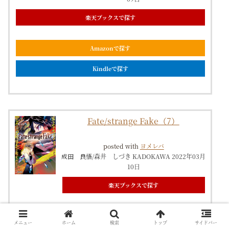
楽天ブックスで探す
Amazonで探す
Kindleで探す
Fate/strange Fake（7）
posted with
ヨメレバ
成田 良悟/森井 しづき KADOKAWA 2022年03月
10日
楽天ブックスで探す
Amazonで探す
メニュー
ホーム
検索
トップ
サイドバー