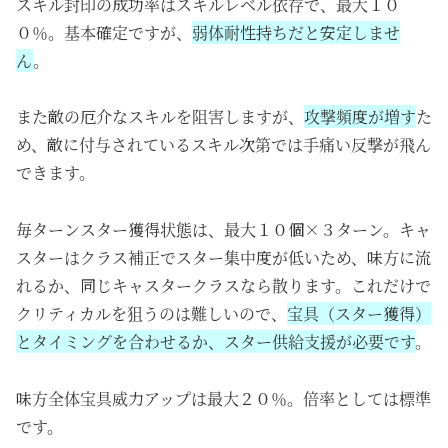
スキル封印の成功率はスキルレベル依存で、最大１０
０％。基本確定ですが、
弱体耐性持ちだと安定しませ
ん
。
また敵の厄介なスキルを阻害しますが、
攻撃頻度が増す
た
め、敵に付与されているスキル次第では手痛い反撃が飛ん
できます。
毎ターンスター獲得状態は、最大１０個×３ターン。キャ
スターはクラス補正でスター集中度が低いため、味方に流
れるか、同じキャスタークラスなら散ります。これだけで
クリティカルを狙うのは難しいので、
宝具（スター獲得）
とタイミングを合わせるか、スター供給支援が必要です
。
味方全体宝具威力アップは最大２０％。倍率としては標準
です。