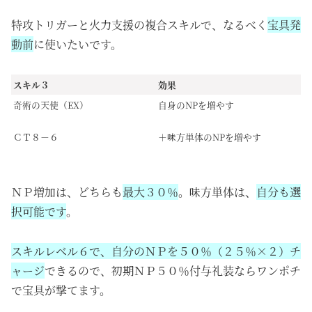
特攻トリガーと火力支援の複合スキルで、なるべく
宝具発
動前
に使いたいです。
スキル３
効果
奇術の天使（EX）
自身のNPを増やす
ＣＴ８－６
＋味方単体のNPを増やす
ＮＰ増加は、どちらも
最大３０％
。味方単体は、
自分も選
択可能です
。
スキルレベル６で、自分のＮＰを５０％（２５％×２）チ
ャージ
できるので、初期ＮＰ５０％付与礼装ならワンポチ
で宝具が撃てます。