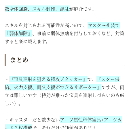
敵全体回避、スキル封印、混乱
が厄介です。
スキルを封じられる可能性が高いので、
マスター礼装で
『弱体解除』
、事前に弱体無効を付与しておくなど、対策
すると楽に戦えます。
まとめ
・
『宝具連射を狙える特攻アタッカー』
で、
『スター供
給、火力支援、耐久支援ができるサポーター』
ですが、両
立は難しいです（特効が乗った宝具を連射しづらいのも厳
しい）。
・キャスターだと数少ない
アーツ属性単体宝具+アーツカ
ード３枚構成
で、それだけで価値があります。