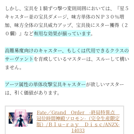
しかし、宝具を１騎ずつ撃つ変則周回においては、『星５
キャスター並の宝具ダメージ、味方単体のＮＰ３０％増
加、味方全体の宝具威力アップ、宝具後にスター獲得（２
０個）』など
有用な効果が揃っています
。
高難易度向けのキャスター、もしくは代用できるクラスの
サーヴァント
を育成しているマスターは、スルーして構い
ません。
アーツ属性の単体攻撃宝具キャスター
が欲しいマスター
は、引く価値があります。
Fate／Grand Order -終局特異点
冠位時間神殿ソロモン-（完全生産限定
版）/Ｂｌｕ−ｒａｙ Ｄｉｓｃ/ANZX-
14033