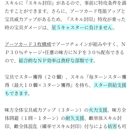
スキルに『スキル封印』があるので、事前に特攻条件を満
たすことができます。さらに、アーツカード性能アップと
宝具威力アップがあるため、『スキル封印』特攻が乗った
時の宝具ダメージは、
星５キャスターに負けません
。
アーツカード３枚構成
でアーツチェインが組みやすく、Ｎ
Ｐ３０％チャージ+任意の味方にＮＰを３０％配布できる
ので、
総合的なＮＰ効率は良好な部類です
。
宝具でスター獲得（２０個）、スキル『毎ターンスター獲
得（最大１０個×３ターン獲得』を持ち、
スター供給支援
もできます
。
味方全体宝具威力アップ（３ターン）の
火力支援
、味方全
体回避（１回・１ターン）の
耐久支援
、敵単体スキル封
印、敵全体混乱（確率でスキル封印）付与による
妨害
も可