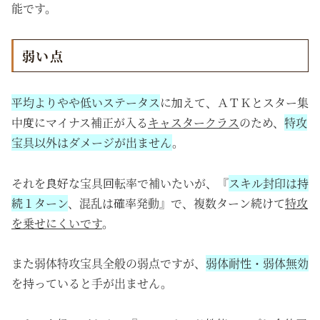
能です。
弱い点
平均よりやや低いステータス
に加えて、ＡＴＫとスター集
中度にマイナス補正が入る
キャスタークラス
のため、
特攻
宝具以外はダメージが出ません
。
それを良好な宝具回転率で補いたいが、『
スキル封印は持
続１ターン
、混乱は確率発動』で、複数ターン続けて
特攻
を乗せにくいです
。
また弱体特攻宝具全般の弱点ですが、
弱体耐性・弱体無効
を持っていると手が出ません。