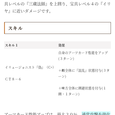
具レベルの『三蔵法師』を上回り、宝具レベル４の『イリ
ヤ』に近いダメージです。
スキル
スキル１
効果
自身のアーツカード性能をアップ
(３ターン)
イリュージョニスト『偽』（C+）
＋敵全体に『混乱』状態付与(３タ
ーン)
ＣＴ８－６
＋味方全体に回避状態を付与(１
回・１ターン)
アーツカード性能アップは、最大３０％。
通常攻撃を強化