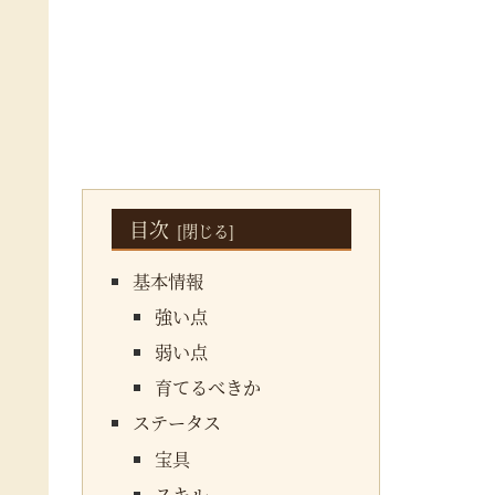
目次
基本情報
強い点
弱い点
育てるべきか
ステータス
宝具
スキル