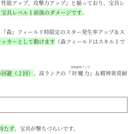
ド性能アップ、攻撃力アップ』と揃っており、宝具レ
・宝具レベル１前後のダメージです
。
、『森』フィールド時限定のスター発生率アップ＆ス
タッカーとして動けます
（森フィールドはスキル１で
弱体耐性アップ
い回避（２回）
、高ランクの『
対魔力
』＆精神異常耐
。
持たず
、宝具が撃ちづらいです。