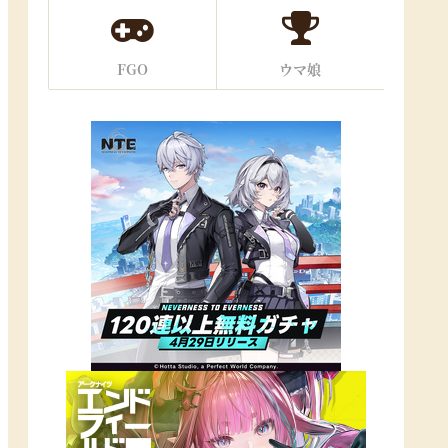
FGO
ウマ娘