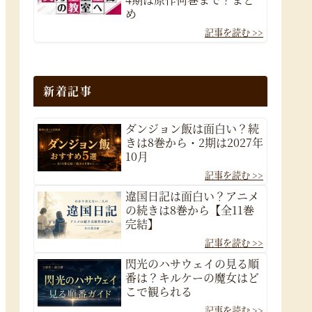
め
新着記事
ダンジョン飯は面白い？続
きは8巻から・2期は2027年
10月
違国日記は面白い？アニメ
の続きは8巻から【全11巻
完結】
閃光のハサウェイの見る順
番は？キルケーの魔女はど
こで観られる