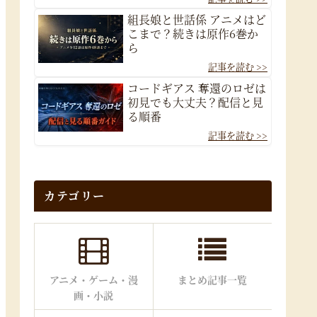
組長娘と世話係 アニメはど
こまで？続きは原作6巻か
ら
コードギアス 奪還のロゼは
初見でも大丈夫？配信と見
る順番
カテゴリー
アニメ・ゲーム・漫
まとめ記事一覧
画・小説