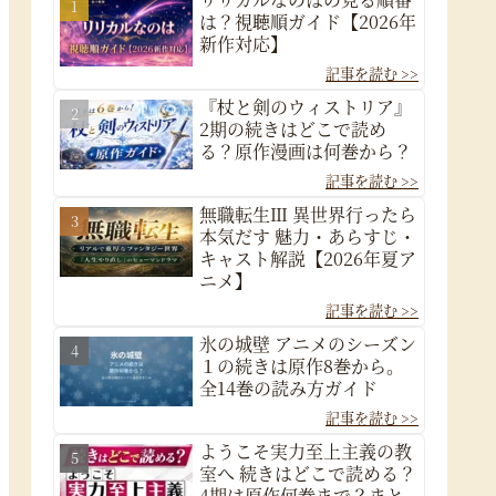
は？視聴順ガイド【2026年
新作対応】
『杖と剣のウィストリア』
2期の続きはどこで読め
る？原作漫画は何巻から？
無職転生Ⅲ 異世界行ったら
本気だす 魅力・あらすじ・
キャスト解説【2026年夏ア
ニメ】
氷の城壁 アニメのシーズン
１の続きは原作8巻から。
全14巻の読み方ガイド
ようこそ実力至上主義の教
室へ 続きはどこで読める？
4期は原作何巻まで？まと