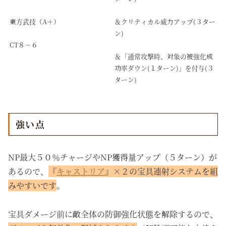
東方武技（A＋）
＆クリティカル威力アップ(３ター
ン)
CT８－６
＆「通常攻撃時、対象の被強化成
功率ダウン(１ターン)」を付与(３
ターン)
強い点
NP最大５０％チャージやNP獲得量アップ（５ターン）が
あるので、
『
キャストリア
』×２の宝具連射システムを組
みやすいです
。
宝具ダメージ前に敵全体の防御強化状態を解除するので、