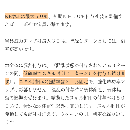
NP増加は最大５０％
。初期ＮＰ５０％付与礼装を装備す
れば、１ポチで宝具が撃てます。
宝具威力アップは最大３０％。持続３ターンとしては、倍
率が高いです。
敵全体に混乱付与は、『混乱状態が付与されている３ター
ンの間、
低確率でスキル封印（１ターン）を付与し続けま
す
』。
スキル封印の発動率は３０％固定
で、強化成功率ア
ップは影響しません。混乱の付与時に弱体耐性、弱体無
効の影響を受けます。発動したスキル封印の付与率は５０
０％で、特殊な弱体耐性以外は貫通します。スキル封印が
発動しても混乱は消えず、３ターンの間、判定を繰り返し
ます。