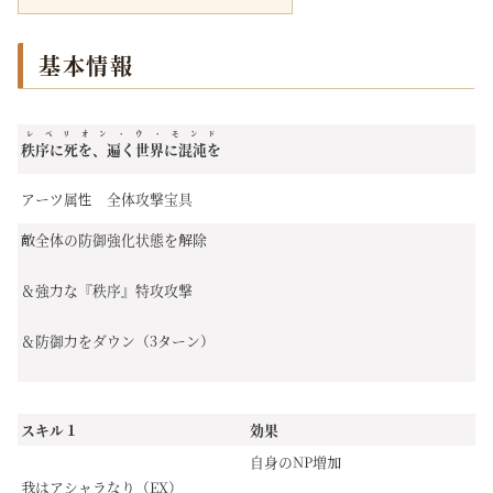
基本情報
レベリオン・ウ・モンド
秩序に死を、遍く世界に混沌を
アーツ属性 全体攻撃宝具
敵全体の防御強化状態を解除
＆強力な『秩序』特攻攻撃
＆防御力をダウン（3ターン）
スキル１
効果
自身のNP増加
我はアシャラなり（EX）