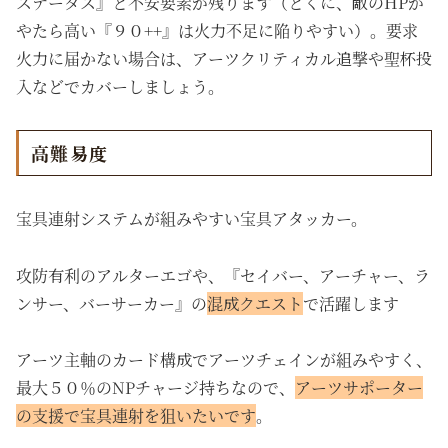
ステータス』と不安要素が残ります（とくに、敵のHPが
やたら高い『９０++』は火力不足に陥りやすい）。要求
火力に届かない場合は、アーツクリティカル追撃や聖杯投
入などでカバーしましょう。
高難易度
宝具連射システムが組みやすい宝具アタッカー。
攻防有利のアルターエゴや、『セイバー、アーチャー、ラ
ンサー、バーサーカー』の
混成クエスト
で活躍します
アーツ主軸のカード構成でアーツチェインが組みやすく、
最大５０％の
NPチャージ持ちなので、
アーツサポーター
の支援で宝具連射を狙いたいです
。