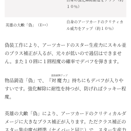
１０％）
自身のアーツカードのクリティカ
英雄の大敵「偽」（E++）
ル威力をアップ（約１０％）
偽装工作により、アーツカードのスター生産力にスキル並
のプラス補正が入るが、元々が低いので過信はできませ
ん。また１０回に１回程度の確率でデバフを弾きます。
弱体耐性アップ
物品鋳造「偽」で、『
対魔力
』持ちにもデバフが入りや
すいです。強化解除に耐性を持つが、防げればラッキー程
度。
英雄の大敵「偽」により、アーツカードのクリティカルダ
メージに大きなプラス補正が入ります。ただクラス補正の
スター集中度が標準（セイバーと同じ）で、スター生産力