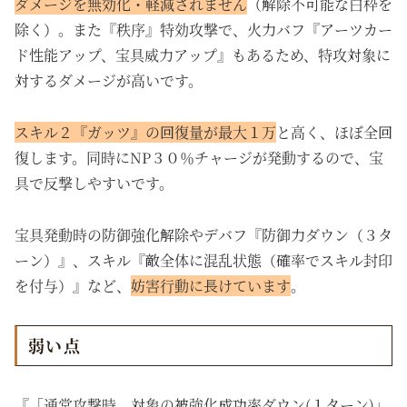
ダメージを無効化・軽減されません
（解除不可能な白枠を
除く）。また『秩序』特効攻撃で、火力バフ『アーツカー
ド性能アップ、宝具威力アップ』もあるため、特攻対象に
対するダメージが高いです。
スキル２『ガッツ』の回復量が最大１万
と高く、ほぼ全回
復します。同時にNP３０％チャージが発動するので、宝
具で反撃しやすいです。
宝具発動時の防御強化解除やデバフ『防御力ダウン（３タ
ーン）』、スキル『敵全体に混乱状態（確率でスキル封印
を付与）』など、
妨害行動に長けています
。
弱い点
『「通常攻撃時、対象の被強化成功率ダウン(１ターン)」