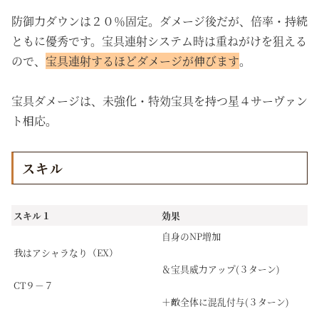
防御力ダウンは２０％固定。ダメージ後だが、倍率・持続
ともに優秀です。宝具連射システム時は重ねがけを狙える
ので、
宝具連射するほどダメージが伸びます
。
宝具ダメージは、未強化・特効宝具を持つ星４サーヴァン
ト相応。
スキル
スキル１
効果
自身のNP増加
我はアシャラなり（EX）
＆宝具威力アップ(３ターン)
CT９－７
＋敵全体に混乱付与(３ターン)