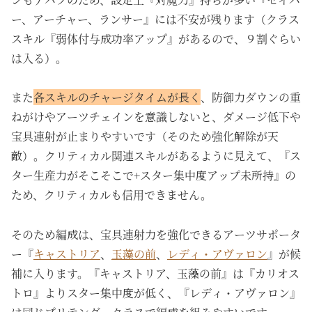
ー、アーチャー、ランサー』には不安が残ります（クラス
スキル『弱体付与成功率アップ』があるので、９割ぐらい
は入る）。
また
各スキルのチャージタイムが長く
、防御力ダウンの重
ねがけやアーツチェインを意識しないと、ダメージ低下や
宝具連射が止まりやすいです（そのため強化解除が天
敵）。クリティカル関連スキルがあるように見えて、『ス
ター生産力がそこそこで+スター集中度アップ未所持』の
ため、クリティカルも信用できません。
そのため編成は、宝具連射力を強化できるアーツサポータ
ー『
キャストリア
、
玉藻の前
、
レディ・アヴァロン
』が候
補に入ります。『キャストリア、玉藻の前』は『カリオス
トロ』よりスター集中度が低く、『レディ・アヴァロン』