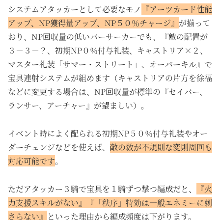
システムアタッカーとして必要なモノ
『アーツカード性能
アップ、NP獲得量アップ、NP５０％チャージ』
が揃って
おり、NP回収量の低いバーサーカーでも、『敵の配置が
３－３－？、初期NP０％付与礼装、キャストリア×２、
マスター礼装「サマー・ストリート」、オーバーキル』で
宝具連射システムが組めます（キャストリアの片方を徐福
などに変更する場合は、NP回収量が標準の『セイバー、
ランサー、アーチャー』が望ましい）。
イベント時によく配られる初期NP５０％付与礼装やオー
ダーチェンジなどを使えば、
敵の数が不規則な変則周回も
対応可能です
。
ただアタッカー３騎で宝具を１騎ずつ撃つ編成だと、
『火
力支援スキルがない』『「秩序」特効は一般エネミーに刺
さらない』
といった理由から編成頻度は下がります。