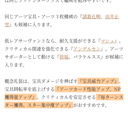
は同じプリテンダークラスで編成を組みやすいです。
同じアーツ宝具・アーツ３枚構成の『
諸葛孔明
、
由井正
雪
』も候補に入ります。
低レアサーヴァントなら、耐久支援ができる『
マシュ
』。
クリティカル関連を強化できる『
アンデルセン
』。アーツ
サポーターとして動ける『
徐福
、パラケルスス』が候補に
入ります。
概念礼装は、宝具ダメージを伸ばす
『宝具威力アップ』
。
宝具回転率を底上げする
『アーツカード性能アップ、NP
獲得量アップ』
。クリティカルを安定させる
『毎ターンス
ター獲得、スター集中度アップ』
がおすすめです。