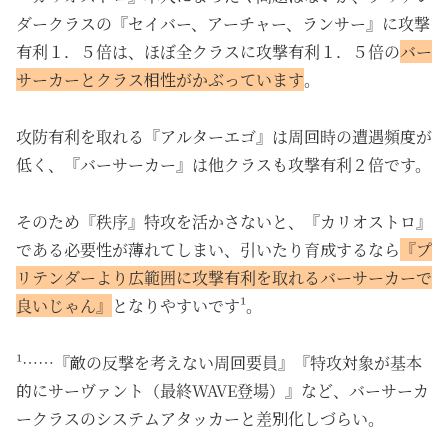
ダークラスの『セイバー、アーチャー、ランサー』に攻撃
有利１．５倍は、ほぼ全クラスに攻撃有利１．５倍の
バー
サーカーとクラス相性がかぶっています
。
攻防有利を取れる『アルターエゴ』は周回時の遭遇頻度が
低く、『バーサーカー』は他クラスも攻撃有利２倍です。
そのため『秩序』特攻を活かさないと、『カリオストロ』
である必要性が薄れてしまい、引いたり育成するなら
『プ
リテンダーより広範囲に攻撃有利を取れるバーサーカーで
良いじゃん』
となりやすいです¹。
¹……『敵の反撃を考えない周回要員』『特攻対象が基本
的にサーヴァント（最終WAVE登場）』など、バーサーカ
ークラスのシステムアタッカーと差別化しづらい。