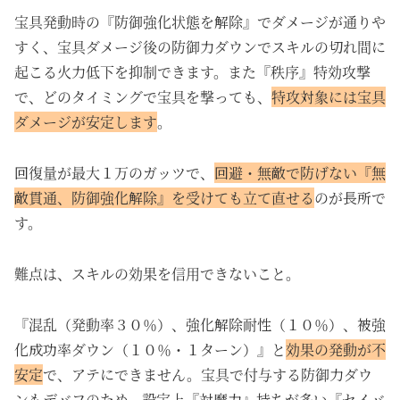
宝具発動時の『防御強化状態を解除』でダメージが通りや
すく、宝具ダメージ後の防御力ダウンでスキルの切れ間に
起こる火力低下を抑制できます。また『秩序』特効攻撃
で、どのタイミングで宝具を撃っても、
特攻対象には宝具
ダメージが安定します
。
回復量が最大１万のガッツで、
回避・無敵で防げない『無
敵貫通、防御強化解除』を受けても立て直せる
のが長所で
す。
難点は、スキルの効果を信用できないこと。
『混乱（発動率３０％）、強化解除耐性（１０％）、被強
化成功率ダウン（１０％・１ターン）』と
効果の発動が不
安定
で、アテにできません。宝具で付与する防御力ダウ
ンもデバフのため、設定上『対魔力』持ちが多い『セイバ