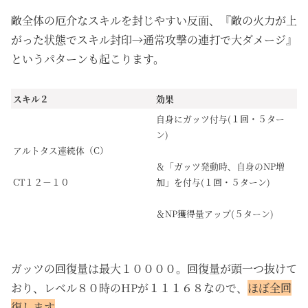
敵全体の厄介なスキルを封じやすい反面、『敵の火力が上
がった状態でスキル封印→通常攻撃の連打で大ダメージ』
というパターンも起こります。
スキル２
効果
自身にガッツ付与(１回・５ター
ン)
アルトタス連続体（C）
＆「ガッツ発動時、自身のNP増
CT１２－１０
加」を付与(１回・５ターン)
＆NP獲得量アップ(５ターン)
ガッツの回復量は最大１００００。回復量が頭一つ抜けて
おり、レベル８０時のHPが１１１６８なので、
ほぼ全回
復します
。