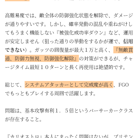
高難易度では、敵全体の防御強化状態を解除で、ダメージ
が通りやすいです。しかし、確率発動の混乱や重ねがけし
てもうまく機能しない『被強化成功率ダウン』など、運用
が安定しません（狙った通りの挙動をするかが運で、
信用
できない
）。ガッツの回復量が最大１万と高く、
『無敵貫
通、防御力無視、防御強化解除』
の対策ができるが、チャ
ージタイム最短１０ターンと長く再使用は絶望的です。
総じて、
システムアタッカーとして完成度が高く
、FGO
でもっともプレイする周回で活躍します。
問題は、基本攻撃有利１．５倍というバーサーカークラス
が存在すること。
『カリオストロ』本人にまったく問題はないが、プリテン