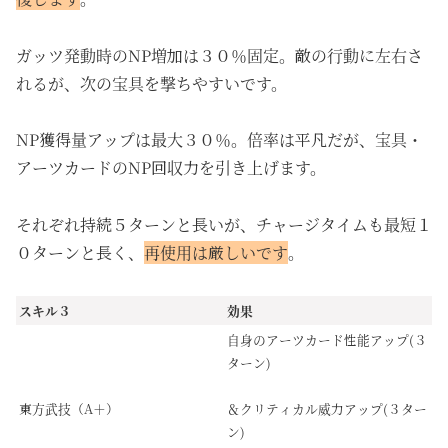
ガッツ発動時のNP増加は３０％固定。敵の行動に左右さ
れるが、次の宝具を撃ちやすいです。
NP獲得量アップは最大３０％。倍率は平凡だが、宝具・
アーツカードのNP回収力を引き上げます。
それぞれ持続５ターンと長いが、チャージタイムも最短１
０ターンと長く、
再使用は厳しいです
。
スキル３
効果
自身のアーツカード性能アップ(３
ターン)
東方武技（A＋）
＆クリティカル威力アップ(３ター
ン)