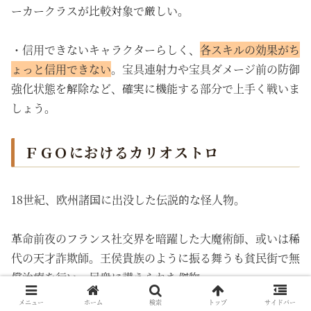
ーカークラスが比較対象で厳しい。
・信用できないキャラクターらしく、
各スキルの効果がち
ょっと信用できない
。宝具連射力や宝具ダメージ前の防御
強化状態を解除など、確実に機能する部分で上手く戦いま
しょう。
ＦＧＯにおけるカリオストロ
18世紀、欧州諸国に出没した伝説的な怪人物。
革命前夜のフランス社交界を暗躍した大魔術師、或いは稀
代の天才詐欺師。王侯貴族のように振る舞うも貧民街で無
償治療を行い、民衆に讃えられた傑物。
メニュー
ホーム
検索
トップ
サイドバー