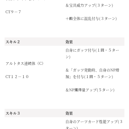
＆宝具威力アップ(３ターン)
CT９－７
＋敵全体に混乱付与(３ターン)
スキル２
効果
自身にガッツ付与(１回・５ター
ン)
アルトタス連続体（C）
＆「ガッツ発動時、自身のNP増
CT１２－１０
加」を付与(１回・５ターン)
＆NP獲得量アップ(５ターン)
スキル３
効果
自身のアーツカード性能アップ(３
ターン)