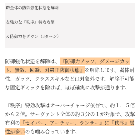
敵全体の防御強化状態を解除
＆強力な『秩序』特攻攻撃
＆防御力をダウン（3ターン）
防御強化状態を解除は、
『防御力アップ、ダメージカッ
ト、無敵、回避、対粛正防御状態』
を解除します。弱体耐
性、ガッツ、クラススキルなどは対象外です。解除不可能
な
固定ギミック
を除けば、ほぼ確実に攻撃が通ります。
『秩序』特効攻撃はオーバーチャージ依存で、約１．５倍
から２倍。サーヴァント全体の約３分の１が対象で、攻撃
有利の
『セイバー、アーチャー、ランサー』に『秩序』属
性が多い
のも噛み合っています。