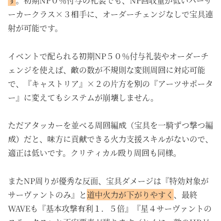
す
。初期NP０％付与の礼装でも、NP回収量が低いバーサ
ーカークラス×３相手に、オーダーチェンジなしで宝具連
射が可能です。
イベントで配られる初期NP５０％付与礼装やオーダーチ
ェンジを使えば、敵の数が不規則な変則周回に対応可能
で、『キャストリア』×２の片方を別の『アーツサポータ
ー』に変えてもシステムが崩壊しません。
ただアタッカーを並べる周回編成（宝具を一騎ずつ撃つ編
成）だと、味方に貢献できる火力支援スキルがないので、
適正は低いです。クリティカル殴り周回も同様。
またNP周りが優秀な反面、宝具ダメージは『特効対象が
サーヴァントのみ』と
道中火力が下がりやすく
、最終
WAVEも『基本攻撃有利１．５倍』『星４サーヴァントの