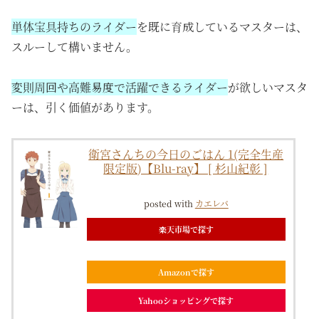
単体宝具持ちのライダー
を既に育成しているマスターは、
スルーして構いません。
変則周回や高難易度で活躍できるライダー
が欲しいマスタ
ーは、引く価値があります。
衛宮さんちの今日のごはん 1(完全生産
限定版)【Blu-ray】 [ 杉山紀彰 ]
posted with
カエレバ
楽天市場で探す
Amazonで探す
Yahooショッピングで探す