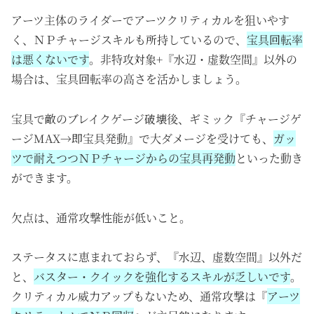
アーツ主体のライダーでアーツクリティカルを狙いやす
く、ＮＰチャージスキルも所持しているので、
宝具回転率
は悪くないです
。非特攻対象+『水辺・虚数空間』以外の
場合は、宝具回転率の高さを活かしましょう。
宝具で敵のブレイクゲージ破壊後、ギミック『チャージゲ
ージMAX→即宝具発動』で大ダメージを受けても、
ガッ
ツで耐えつつＮＰチャージからの宝具再発動
といった動き
ができます。
欠点は、通常攻撃性能が低いこと。
ステータスに恵まれておらず、『水辺、虚数空間』以外だ
と、
バスター・クイックを強化するスキルが乏しいです
。
クリティカル威力アップもないため、通常攻撃は『
アーツ