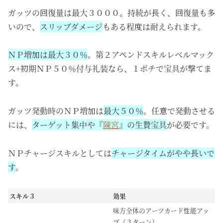
ガッツの回復量は最大３０００。持続が長く、回復量も多
いので、
スリップダメージ
もある程度は耐えられます。
ＮＰ増加は最大３０％
。第２アペンドスキルレベルマック
ス+初期ＮＰ５０％付与礼装なら、１ポチで宝具が撃てま
す。
ガッツ発動時のＮＰ増加は
最大５０％
。任意で発動させる
には、
ターゲット集中や『
陳宮
』の生贄宝具
が必要です。
ＮＰチャージスキルとしては
チャージタイムがやや長いで
す
。
スキル３
効果
味方全体のアーツカード性能アッ
プ（３ターン）