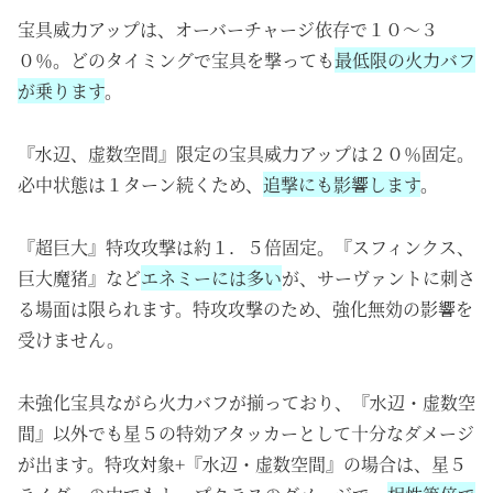
宝具威力アップは、オーバーチャージ依存で１０～３
０％。どのタイミングで宝具を撃っても
最低限の火力バフ
が乗ります
。
『水辺、虚数空間』限定の宝具威力アップは２０％固定。
必中状態は１ターン続くため、
追撃にも影響します
。
『超巨大』特攻攻撃は約１．５倍固定。『スフィンクス、
巨大魔猪』など
エネミーには多い
が、サーヴァントに刺さ
る場面は限られます。特攻攻撃のため、強化無効の影響を
受けません。
未強化宝具ながら火力バフが揃っており、『水辺・虚数空
間』以外でも星５の特効アタッカーとして十分なダメージ
が出ます。特攻対象+『水辺・虚数空間』の場合は、星５