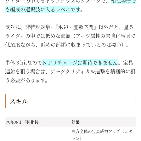
ライダーの中でもトップクラスのダメージで、
相性等倍で
も編成の選択肢に入るレベルです
。
反対に、非特攻対象+『水辺・虚数空間』以外だと、星５
ライダーの中では低めな部類（アーツ属性の未強化宝具で
低ATKながら、低めの部類に収まっているのは凄い）。
単体３hitなので
ＮＰリチャージは期待できません
。宝具
連射を狙う場合は、アーツクリティカル追撃を積極的に狙
う必要があります。
スキル
スキル１『強化後』
効果
味方全体の宝具威力アップ（３タ
ーン）