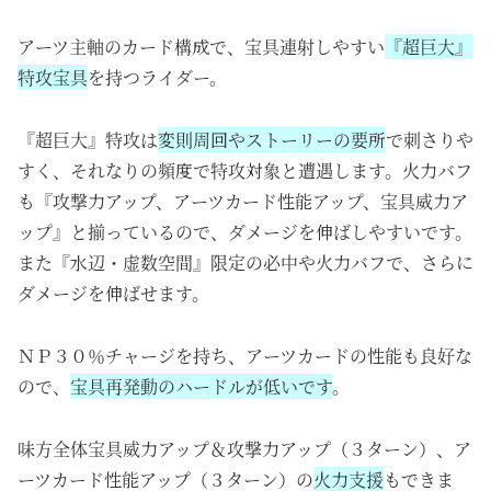
アーツ主軸のカード構成で、宝具連射しやすい
『超巨大』
特攻宝具
を持つライダー。
『超巨大』特攻は
変則周回やストーリーの要所
で刺さりや
すく、それなりの頻度で特攻対象と遭遇します。火力バフ
も『攻撃力アップ、アーツカード性能アップ、宝具威力ア
ップ』と揃っているので、ダメージを伸ばしやすいです。
また
『水辺・虚数空間』限定の必中や火力バフで、さらに
ダメージを伸ばせます。
ＮＰ３０％チャージを持ち、アーツカードの性能も良好な
ので、
宝具再発動のハードルが低いです
。
味方全体宝具威力アップ＆攻撃力アップ（３ターン）、ア
ーツカード性能アップ（３ターン）の
火力支援
もできま