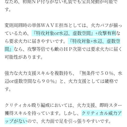
なため、初期ＮＰ付与がない礼装でも宝具発動が可能で
す。
変則周回時の単体ＷＡＶＥ担当としては、火力バフが揃っ
ているため、
『特攻対象or水辺、虚数空間』+攻撃有利
な
ら要求火力に届きやすいです。
『特攻対象+水辺、虚数空
間』
なら、攻撃等倍でも敵のＨＰ次第では要求火力に届く
可能性があります。
強力な火力支援スキルを複数持ち、『無条件で５０％、水
辺or虚数空間なら９０％』と、火力支援としては破格で
す。
クリティカル殴り編成においては、火力支援、即時スター
獲得スキルを持っています。しかし、
クリティカル威力ア
ップがない
ので、火力面で足を引っ張りやすいです。