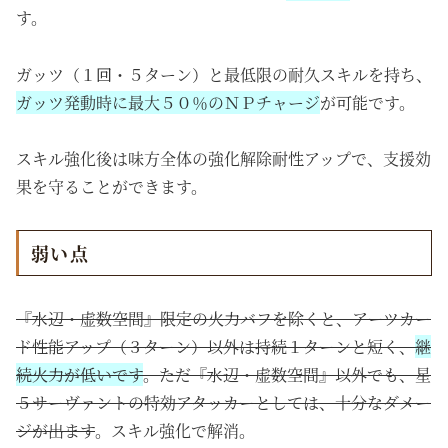
す。
ガッツ（１回・５ターン）と最低限の耐久スキルを持ち、
ガッツ発動時に最大５０％のＮＰチャージ
が可能です。
スキル強化後は味方全体の強化解除耐性アップで、支援効
果を守ることができます。
弱い点
『水辺・虚数空間』限定の火力バフを除くと、アーツカー
ド性能アップ（３ターン）以外は持続１ターンと短く、
継
続火力が低いです
。ただ『水辺・虚数空間』以外でも、星
５サーヴァントの特効アタッカーとしては、十分なダメー
ジが出ます
。スキル強化で解消。