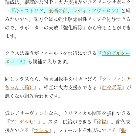
編成は、継続的なＮＰ・火力支援ができるアーツサポータ
ー
『
キャストリア
、
玉藻の前
、
レディ・アヴァロン
』
と組
みたいです。味方全体に強化解除耐性アップを付与できる
ので、サポーターの天敵『強化解除』から守ることができ
ます。
クラスは違うが
フィールドを水辺にできる
『
謎のアルター
エゴ・Λ
』
も候補に入ります。
同じクラスなら、宝具回転率を引き上げる『
ダ・ヴィンチ
ちゃん（騎）
』。相互に火力支援ができる『
曲亭馬琴
』が
悪くない組み合わせです。
低レアサーヴァントなら、クリティカル関連を強化できる
『
アンデルセン
』。スター供給ができる『
徐福
』。耐久支
援ができる『
マシュ
』。フィールドを水辺にできる『
張