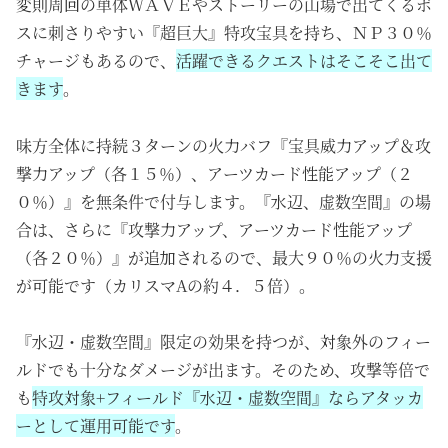
変則周回の単体ＷＡＶＥやストーリーの山場で出てくるボ
スに刺さりやすい『超巨大』特攻宝具を持ち、ＮＰ３０％
チャージもあるので、
活躍できるクエストはそこそこ出て
きます
。
味方全体に持続３ターンの火力バフ『宝具威力アップ＆攻
撃力アップ（各１５％）、アーツカード性能アップ（２
０％）』を無条件で付与します。『水辺、虚数空間』の場
合は、さらに『攻撃力アップ、アーツカード性能アップ
（各２０％）』が追加されるので、最大９０％の火力支援
が可能です（カリスマAの約４．５倍）。
『水辺・虚数空間』限定の効果を持つが、対象外のフィー
ルドでも十分なダメージが出ます。そのため、攻撃等倍で
も
特攻対象+フィールド『水辺・虚数空間』ならアタッカ
ーとして運用可能です
。