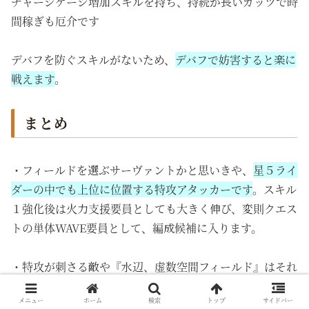
チャージゲージ増加スキルを持ち、持続が長いガッツで時
間稼ぎも厄介です
デバフを防ぐスキルがないため、
デバフで妨害すると楽に
戦えます
。
まとめ
・フィールドを選ぶサーヴァントかと思いきや、
星５ライ
ダーの中でも上位に位置する特攻アタッカーです
。スキル
１強化後は火力支援要員としても大きく伸び、変則クエス
トの単体WAVE要員として、編成候補に入ります。
・特攻が刺さる敵や『水辺、虚数空間フィールド』はそれ
なりの頻度で出現するが、『ネモを編成したいクエストが
メニュー
ホーム
検索
トップ
サイドバー
水辺、虚数空間フィールドかは運』『サーヴァントに「超