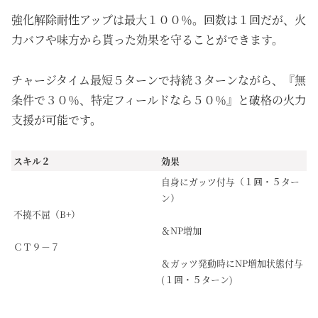
強化解除耐性アップは最大１００％。回数は１回だが、火
力バフや味方から貰った効果を守ることができます。
チャージタイム最短５ターンで持続３ターンながら、『無
条件で３０％、特定フィールドなら５０％』と破格の火力
支援が可能です。
スキル２
効果
自身にガッツ付与（１回・５ター
ン）
不撓不屈（B+）
＆NP増加
ＣＴ９－７
＆ガッツ発動時にNP増加状態付与
(１回・５ターン)