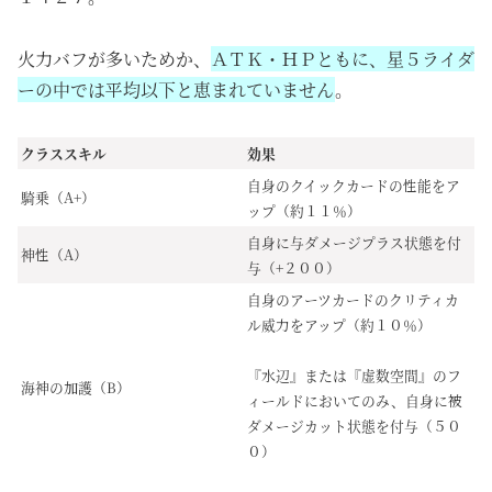
火力バフが多いためか、
ＡＴＫ・ＨＰともに、星５ライダ
ーの中では平均以下と恵まれていません
。
クラススキル
効果
自身のクイックカードの性能をア
騎乗（A+）
ップ（約１１％）
自身に与ダメージプラス状態を付
神性（A）
与（+２００）
自身のアーツカードのクリティカ
ル威力をアップ（約１０％）
『水辺』または『虚数空間』のフ
海神の加護（B）
ィールドにおいてのみ、自身に被
ダメージカット状態を付与（５０
０）