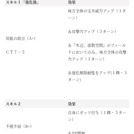
スキル１『強化後』
効果
味方全体の宝具威力アップ（３タ
ーン）
＆攻撃力アップ（３ターン）
冥航の助言（A+）
＆『水辺、虚数空間』のフィール
ＣＴ７－５
ドにおいてのみ、味方全体の攻撃
力アップ（３ターン）
＆強化解除耐性をアップ(１回・３
ターン)
スキル２
効果
自身にガッツ付与（１回・５ター
ン）
不撓不屈（B+）
＆NP増加