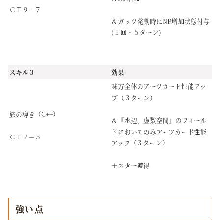
ＣＴ９－７
＆ガッツ発動時にNP増加状態付与
(１回・５ターン)
スキル３
効果
味方全体のアーツカード性能アッ
プ（３ターン）
旅の導き（C++）
＆『水辺、虚数空間』のフィール
ドにおいてのみアーツカード性能
ＣＴ７－５
アップ（３ターン）
＋スター獲得
強い点