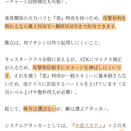
ーチャージ段階強化も可能）。
乗算関係の火力バフと『悪』特攻を持つため、
攻撃有利を
取れるなら第１WAVE～最終WAVEまで担当できます
。
難点は、対アサシン以外で起用しにくいこと。
キャスタークラス全般に言えるが、ATKにマイナス補正
が入るため、
攻撃等倍相手にダメージを伸ばしにくいで
す
。それを補う『悪』特攻が一般エネミーに基本刺さらな
いため、他クラスに出張するハードルを上げています（宝
具レベル上げや聖杯投入が必要）。
総じて、
味方は選ばない
が、敵は選ぶアタッカー。
システムアタッカーとしては、『
水着スカディ
』×２の支