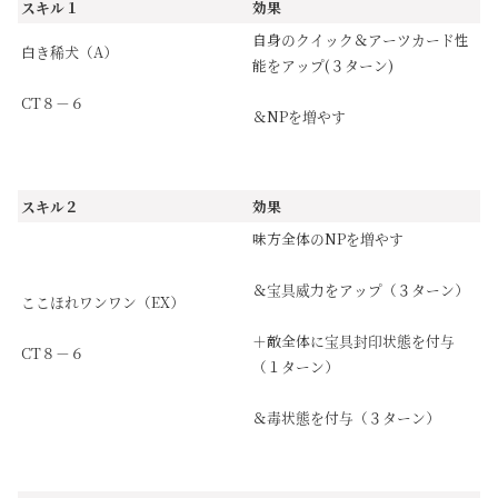
スキル１
効果
自身のクイック＆アーツカード性
白き稀犬（A）
能をアップ(３ターン)
CT８－６
＆NPを増やす
スキル２
効果
味方全体のNPを増やす
＆宝具威力をアップ（３ターン）
ここほれワンワン（EX）
＋敵全体に宝具封印状態を付与
CT８－６
（１ターン）
＆毒状態を付与（３ターン）