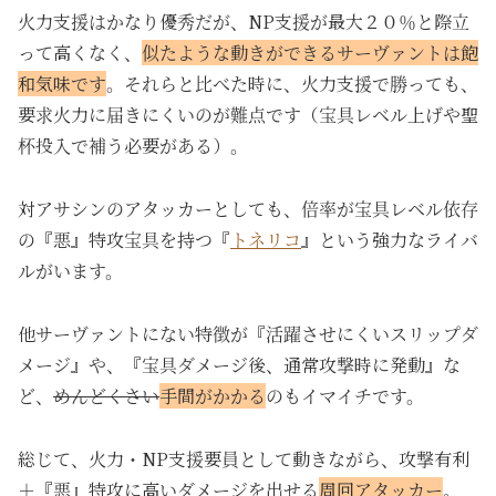
火力支援はかなり優秀だが、NP支援が最大２０％と際立
って高くなく、
似たような動きができるサーヴァントは飽
和気味です
。それらと比べた時に、火力支援で勝っても、
要求火力に届きにくいのが難点です（宝具レベル上げや聖
杯投入で補う必要がある）。
対アサシンのアタッカーとしても、倍率が宝具レベル依存
の『悪』特攻宝具を持つ『
トネリコ
』という強力なライバ
ルがいます。
他サーヴァントにない特徴が『活躍させにくいスリップダ
メージ』や、『宝具ダメージ後、通常攻撃時に発動』な
ど、
めんどくさい
手間がかかる
のもイマイチです。
総じて、火力・NP支援要員として動きながら、攻撃有利
＋『悪』特攻に高いダメージを出せる
周回アタッカー
。