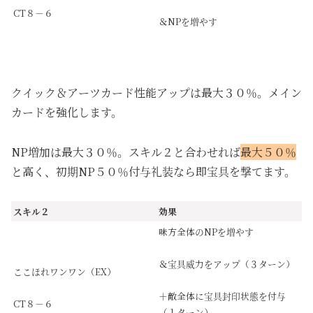
CT８－６
＆NPを増やす
クイック＆アーツカード性能アップは最大３０％。メイン
カードを強化します。
NP増加は最大３０％。スキル２と合わせれば
最大５０％
と高く、初期NP５０％付与礼装なら即宝具を撃てます。
スキル２
効果
味方全体のNPを増やす
＆宝具威力をアップ（３ターン）
ここほれワンワン（EX）
＋敵全体に宝具封印状態を付与
CT８－６
（１ターン）