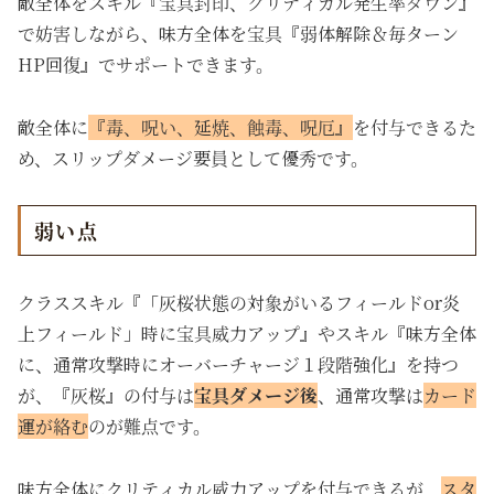
敵全体をスキル『宝具封印、クリティカル発生率ダウン』
で妨害しながら、味方全体を宝具『弱体解除＆毎ターン
HP回復』でサポートできます。
敵全体に
『毒、呪い、延焼、蝕毒、呪厄』
を付与できるた
め、スリップダメージ要員として優秀です。
弱い点
クラススキル『「灰桜状態の対象がいるフィールドor炎
上フィールド」時に宝具威力アップ』やスキル『味方全体
に、通常攻撃時にオーバーチャージ１段階強化』を持つ
が、『灰桜』の付与は
宝具ダメージ後
、通常攻撃は
カード
運が絡む
のが難点です。
味方全体にクリティカル威力アップを付与できるが、
スタ