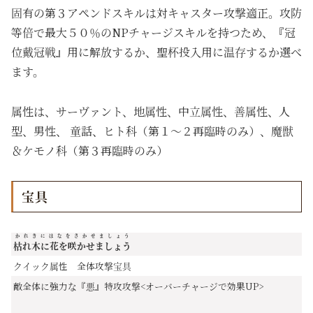
固有の第３アペンドスキルは対キャスター攻撃適正。攻防
等倍で最大５０％のNPチャージスキルを持つため、『冠
位戴冠戦』用に解放するか、聖杯投入用に温存するか選べ
ます。
属性は、サーヴァント、地属性、中立属性、善属性、人
型、男性、
童話、
ヒト科（第１～２再臨時のみ）、魔獣
＆ケモノ科（第３再臨時のみ）
宝具
かれきにはなをさかせましょう
枯れ木に花を咲かせましょう
クイック属性 全体攻撃宝具
敵全体に強力な『悪』特攻攻撃<オーバーチャージで効果UP>