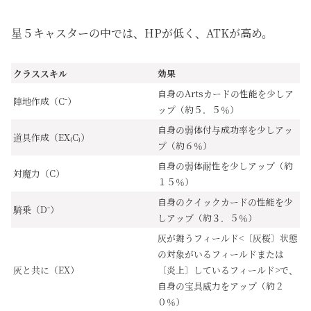
星５キャスターの中では、HPが低く、ATKが高め。
クラススキル
効果
自身のArtsカードの性能を少しア
陣地作成（C⁻）
ップ（約５．５％）
自身の弱体付与成功率を少しアッ
道具作成（EX₍C₎）
プ（約６％）
自身の弱体耐性を少しアップ（約
対魔力（C）
１５％）
自身のクイックカードの性能を少
騎乗（D⁻）
しアップ（約３．５％）
灰が舞うフィールド<〔灰桜〕状態
の対象がいるフィールドまたは
灰と共に（EX）
〔炎上〕しているフィールド>で、
自身の宝具威力をアップ（約２
０％）