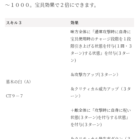
～１０００。宝具効果で２倍にできます。
スキル３
効果
味方全体に「通常攻撃時に自身に
宝具使用時のチャージ段階を１段
階引き上げる状態を付与(１回・３
ターン)する状態」を付与(３ター
ン)
＆攻撃力アップ(３ターン）
墓木の臼（A）
＆クリティカル威力アップ（３タ
CT９－７
ーン）
＋敵全体に「攻撃時に自身に呪い
状態(３ターン)を付与する状態」
を付与(３ターン)
＆クリティカル発生率ダウン（３