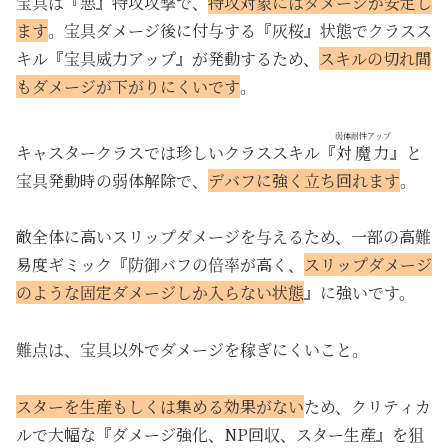
宝具は『悪』特攻攻撃で、
特攻対象にはダメージが安定し
ます
。宝具ダメージ後に付与する『灰桜』状態でクラスス
キル『宝具威力アップ』が発動するため、
スキルの切れ間
もダメージが下がりにくいです
。
弱体耐性アップ
キャスタークラスでは珍しいクラススキル『
対魔力
』と
宝具発動時の弱体解除で、
デバフに強く立ち回れます
。
敵全体に高いスリップダメージを与えるため、一部の高難
易度ギミック『防御バフの倍率が高く、
スリップダメージ
のような固定ダメージしか入らない状態
』に強いです。
難点は、宝具以外でダメージを稼ぎにくいこと。
スターを生産もしくは集める効果がない
ため、クリティカ
ルで大幅な『ダメージ強化、NP回収、スター生産』を狙