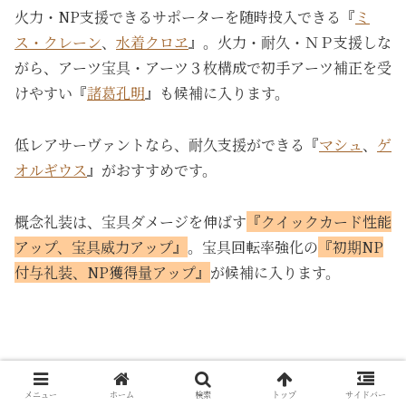
火力・NP支援できるサポーターを随時投入できる『
ミ
ス・クレーン
、
水着クロヱ
』。火力・耐久・ＮＰ支援しな
がら、アーツ宝具・アーツ３枚構成で初手アーツ補正を受
けやすい『
諸葛孔明
』も候補に入ります。
低レアサーヴァントなら、耐久支援ができる『
マシュ
、
ゲ
オルギウス
』がおすすめです。
概念礼装は、宝具ダメージを伸ばす
『クイックカード性能
アップ、宝具威力アップ』
。宝具回転率強化の
『初期NP
付与礼装、NP獲得量アップ』
が候補に入ります。
メニュー
ホーム
検索
トップ
サイドバー