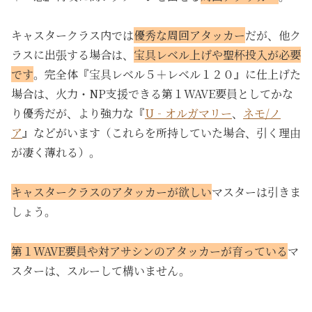
キャスタークラス内では
優秀な周回アタッカー
だが、他ク
ラスに出張する場合は、
宝具レベル上げや聖杯投入が必要
です
。完全体『宝具レベル５＋レベル１２０』に仕上げた
場合は、火力・NP支援できる第１WAVE要員としてかな
り優秀だが、より強力な『
U‐オルガマリー
、
ネモ/ノ
ア
』などがいます（これらを所持していた場合、引く理由
が凄く薄れる）。
キャスタークラスのアタッカーが欲しい
マスターは引きま
しょう。
第１WAVE要員や対アサシンのアタッカーが育っている
マ
スターは、スルーして構いません。