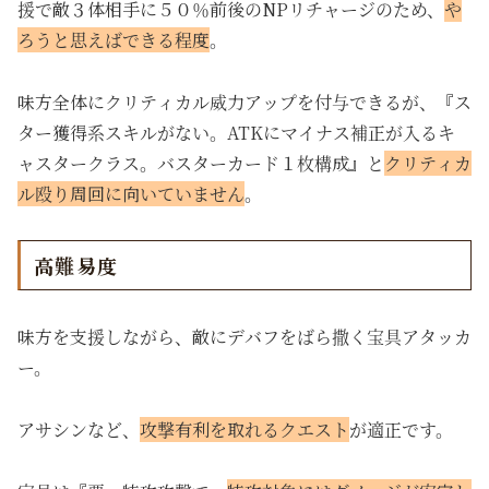
援で敵３体相手に５０％前後のNPリチャージのため、
や
ろうと思えばできる程度
。
味方全体にクリティカル威力アップを付与できるが、『ス
ター獲得系スキルがない。ATKにマイナス補正が入るキ
ャスタークラス。バスターカード１枚構成』と
クリティカ
ル殴り周回に向いていません
。
高難易度
味方を支援しながら、敵にデバフをばら撒く宝具アタッカ
ー。
アサシンなど、
攻撃有利を取れるクエスト
が適正です。