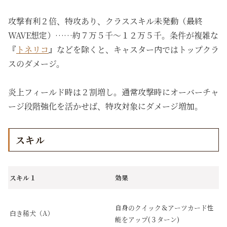
攻撃有利２倍、特攻あり、クラススキル未発動（最終
WAVE想定）……約７万５千～１２万５千。条件が複雑な
『
トネリコ
』などを除くと、キャスター内ではトップクラ
スのダメージ。
炎上フィールド時は２割増し。通常攻撃時にオーバーチャ
ージ段階強化を活かせば、特攻対象にダメージ増加。
スキル
スキル１
効果
自身のクイック＆アーツカード性
白き稀犬（A）
能をアップ(３ターン)