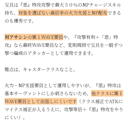
宝具は『悪』特攻攻撃で最大５０％のNPチャージスキル
持ち、
対象を選ばない高倍率の火力支援とNP配布
できる
のも優秀です。
対アサシン
の
第１WAVE要員
や、『攻撃有利＋「悪」特
攻』なら最終WAVE要員など、変則周回で宝具を一騎ずつ
撃つ編成のアタッカーとして運用できます。
難点は、キャスタークラスなこと。
火力・NP支援要員として運用しやすいが、『悪』特攻は
基本サーヴァントにしか刺さらないため、
他クラスに第１
WAVE要員として出張しにくいです
（クラス補正でATKに
マイナス補正が入るうえに、
攻撃等倍＋『悪』特攻をやり
にくい
）。