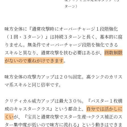
ターン）
味方全体に『通常攻撃時にオーバーチャージ１段階強化
（１回・３ターン）』は持続３ターンと長く、基本的に腐
りません。無条件でオーバーチャージ段階を強化できる
スキルと異なり、通常攻撃を挟む必要はあるが、
回数制限
がないので重ねがけできます
。
味方全体の攻撃力アップは２０％固定。高ランクのカリス
マ系スキルと同じ倍率です。
クリティカル威力アップは最大３０％。『バスター１枚構
成のキャスタークラス』という都合上、
自分では活かしに
くい
が、『宝具と通常攻撃でスター生産→クラス補正のス
ター集中度が低いので味方に流れる』という動きはできま