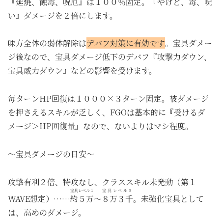
『延焼、蝕毒、呪厄』は１００％固定。『やけど、毒、呪
い』ダメージを２倍にします。
味方全体の弱体解除は
デバフ対策に有効です
。宝具ダメー
ジ後なので、宝具ダメージ低下のデバフ『攻撃力ダウン、
宝具威力ダウン』などの影響を受けます。
毎ターンHP回復は１０００×３ターン固定。被ダメージ
を押さえるスキルが乏しく、FGOは基本的に『受けるダ
メージ＞HP回復量』なので、ないよりはマシ程度。
～宝具ダメージの目安～
攻撃有利２倍、特攻なし、クラススキル未発動（第１
宝具レベル１
宝具レベル５
WAVE想定）……
約５万
～
８万３千
。未強化宝具として
は、高めのダメージ。