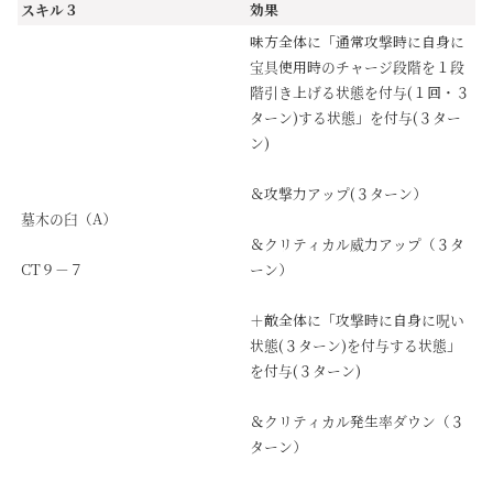
スキル３
効果
味方全体に「通常攻撃時に自身に
宝具使用時のチャージ段階を１段
階引き上げる状態を付与(１回・３
ターン)する状態」を付与(３ター
ン)
＆攻撃力アップ(３ターン）
墓木の臼（A）
＆クリティカル威力アップ（３タ
CT９－７
ーン）
＋敵全体に「攻撃時に自身に呪い
状態(３ターン)を付与する状態」
を付与(３ターン)
＆クリティカル発生率ダウン（３
ターン）