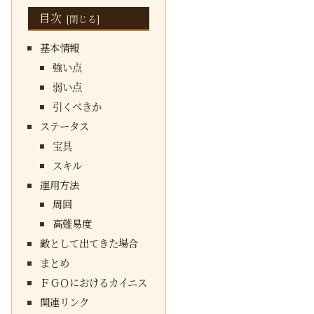
目次
基本情報
強い点
弱い点
引くべきか
ステータス
宝具
スキル
運用方法
周回
高難易度
敵として出てきた場合
まとめ
ＦＧＯにおけるカイニス
関連リンク