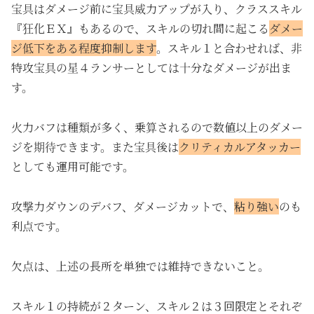
宝具はダメージ前に宝具威力アップが入り、クラススキル
『狂化ＥＸ』もあるので、スキルの切れ間に起こる
ダメー
ジ低下をある程度抑制します
。スキル１と合わせれば、非
特攻宝具の星４ランサーとしては十分なダメージが出ま
す。
火力バフは種類が多く、乗算されるので数値以上のダメー
ジを期待できます。また宝具後は
クリティカルアタッカー
としても運用可能です。
攻撃力ダウンのデバフ、ダメージカットで、
粘り強い
のも
利点です。
欠点は、上述の長所を単独では維持できないこと。
スキル１の持続が２ターン、スキル２は３回限定とそれぞ