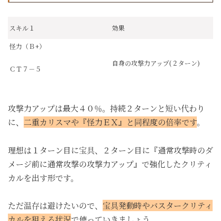
スキル１
効果
怪力（Ｂ+）
自身の攻撃力アップ(２ターン)
ＣＴ７－５
攻撃力アップは最大４０％。持続２ターンと短い代わり
に、
二重カリスマや『怪力ＥＸ』と同程度の倍率です
。
理想は１ターン目に宝具、２ターン目に『通常攻撃時のダ
メージ前に通常攻撃の攻撃力アップ』で強化したクリティ
カルを出す形です。
ただ温存は避けたいので、
宝具発動時やバスタークリティ
カルを狙える状況
で使っていきましょう。