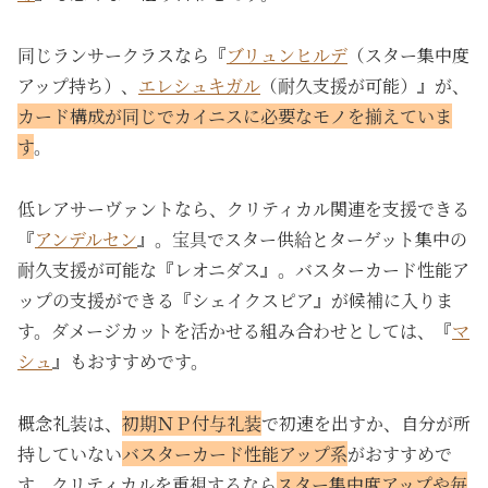
同じランサークラスなら『
ブリュンヒルデ
（スター集中度
アップ持ち）、
エレシュキガル
（耐久支援が可能）』が、
カード構成が同じでカイニスに必要なモノを揃えていま
す
。
低レアサーヴァントなら、クリティカル関連を支援できる
『
アンデルセン
』。宝具でスター供給とターゲット集中の
耐久支援が可能な『レオニダス』。バスターカード性能ア
ップの支援ができる『シェイクスピア』が候補に入りま
す。ダメージカットを活かせる組み合わせとしては、『
マ
シュ
』もおすすめです。
概念礼装は、
初期ＮＰ付与礼装
で初速を出すか、自分が所
持していない
バスターカード性能アップ系
がおすすめで
す。クリティカルを重視するなら
スター集中度アップや毎