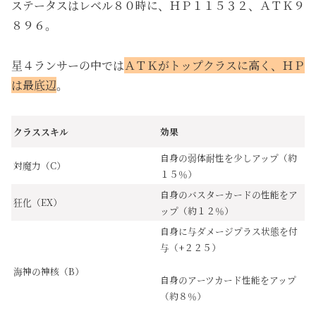
ステータスはレベル８０時に、ＨＰ１１５３２、ＡＴＫ９
８９６。
星４ランサーの中では
ＡＴＫがトップクラスに高く、ＨＰ
は最底辺
。
クラススキル
効果
自身の弱体耐性を少しアップ（約
対魔力（C）
１５％）
自身のバスターカードの性能をア
狂化（EX）
ップ（約１２％）
自身に与ダメージプラス状態を付
与（+２２５）
海神の神核（B）
自身のアーツカード性能をアップ
（約８％）