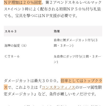
ＮＰ増加は２０％固定
。第２アペンドスキルレベルマック
ス+イベント時によく配布される初期ＮＰ５０％付与礼装
でも、宝具を撃つにはＮＰ支援が必要です。
スキル３
効果
自身に被ダメージカット付与(３
海神の偏愛（A）
回・３ターン)
ＣＴ８－６
＆自身にガッツ付与(１回・３ター
ン)
ダメージカットは最大３０００。
倍率としてはトップクラ
ス
で、これより上は『
コンスタンティノス
のローマ属性限
定ダメージカット』など、条件が厳しいモノだけです。