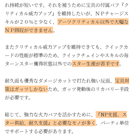
れ持続が短いです。それを補うために宝具の付属バフ『ク
リティカル威力アップ』を維持したいが、ＮＰチャージス
キルが２０％と少なく、
アーツクリティカル以外で大幅な
ＮＰ回収ができません
。
またクリティカル威力アップを維持できても、クイックカ
ードの性能が標準のため、クイックチェインやスキルの毎
ターンスター獲得状態以外での
スター生産が苦手です
。
耐久面も優秀なダメージカットで打たれ強い反面、
宝具対
策はガッツしかない
ため、ガッツ発動後のリカバリー手段
が必要です。
総じて、強力な火力バフを活かすために、
『NP支援、ス
ター供給、耐久支援』と必要なモノが多く
、パーティ単位
でサポートする必要があります。