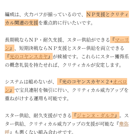
編成は、火力バフが揃っているので、
ＮＰ支援とクリティ
カル関連の支援
を重点的に行いたいです。
長期戦ならＮＰ・耐久支援、スター供給ができる
『
マーリ
ン
』
、短期決戦ならＮＰ支援とスター供給を両立できる
『
光のコヤンスカヤ
』
が候補です。これらにスター獲得系
の概念礼装を持たせれば、クリティカルが安定します。
システムは組めないが、
『光のコヤンスカヤ×２+
オベロ
ン
』
で宝具連射を強引に行い、クリティカル威力アップを
重ねがけする運用も可能です。
スター供給、耐久支援ができる
『
ジャンヌ・ダルク
』
。ス
ター供給、クリティカル威力アップの支援が可能な『
卑弥
呼
』も悪くない組み合わせです。