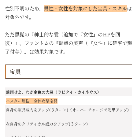
性別不明のため、
男性・女性を対象にした宝具・スキル
は
対象外です。
ただ黒髭の『紳士的な愛（追加で『女性』のHPを回
復）』、ファントムの『魅惑の美声（『女性』に確率で魅
了付与）』は効果対象です。
宝具
飛翔せよ、わが金色の大翼（ラピタイ・カイネウス）
バスター属性 全体攻撃宝具
自身の宝具威力をアップ(３ターン)〈オーバーチャージで効果アップ〉
＆自身のクリティカル威力をアップ(３ターン)