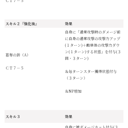
ＣＴ７－５
スキル２『強化後』
効果
自身に「通常攻撃時のダメージ前
に自身の通常攻撃の攻撃力アップ
(１ターン)＋敵単体の攻撃力ダウ
ン(１ターン)する状態」を付与(３
簒奪の鉾（A）
回・３ターン)
ＣＴ７－５
＆毎ターンスター獲得状態付与
（３ターン）
＆NP増加
スキル３
効果
自身に被ダメージカット付与(３