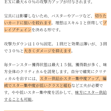
ＥＸに最大６０％の攻撃力アップが付与されます。
宝具には影響しないため、バスターやアーツなど、
切りた
いカードに狙いを絞れます
。理想はスキル１と併用して
ブ
レイブチェイン
を決める形です。
攻撃力ダウンは１０％固定。１回だと効果は薄いが、３回
で３０％と
大きくダメージを抑えます
。
毎ターンスター獲得状態は最大１５個。獲得数が多く、味
方全体のクリティカルを誘発します。自分で確実にクリテ
ィカルを出すには、
スター供給かスター集中度アップ、編
成でスター集中度が低いクラスと組む
など工夫が必要で
す。やや低いスター集中度を活かして、
味方にスター供給
することも可能
。