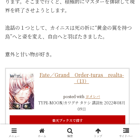
ります。そこまで行くと、積極的にマスターを排除して現
界を終了させようとします。
逸話の１つとして、カイニスは死の折に“黄金の翼を持つ
鳥”へと姿を変え、自由へと羽ばたきました。
意外と甘い物が好き。
Fate／Grand Order-turas realta-
（13）
posted with
ヨメレバ
TYPE-MOON/カワグチ タケシ 講談社 2022年08月
09日
楽天ブックスで探す
メニュー
ホーム
検索
トップ
サイドバー
Amazonで探す