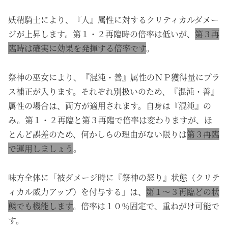
妖精騎士により、『人』属性に対するクリティカルダメー
ジが上昇します。第１・２再臨時の倍率は低いが、
第３再
臨時は確実に効果を発揮する倍率です
。
祭神の巫女により、『混沌・善』属性のＮＰ獲得量にプラ
ス補正が入ります。それぞれ別扱いのため、『混沌・善』
属性の場合は、両方が適用されます。自身は『混沌』の
み。第１・２再臨と第３再臨で倍率は変わりますが、ほ
とんど誤差のため、何かしらの理由がない限りは
第３再臨
で運用しましょう
。
味方全体に「被ダメージ時に『祭神の怒り』状態
（クリテ
ィカル威力アップ）
を付与する」は、
第１～３再臨どの状
態でも機能します
。倍率は１０％固定で、重ねがけ可能で
す。