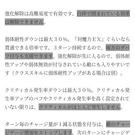
強化解除は高難易度で有効です。
白枠で囲まれている効果
は解除できません
。
弱体耐性ダウンは最大３０％。『対魔力ＥＸ』ぐらいなら
貫通できる倍率です。３ターン持続するので、
味方のデバ
フ付与も支援できます
。強化解除が先に入るので、弱体耐
性アップや弱体無効が付与されている敵にも入りやすいで
す（クラススキルに弱体耐性アップがある場合は別）。
クリティカル発生率ダウンは最大３０％。クリティカル発
生率アップのバフやクリティカル発生率を高く設定されて
いない限りは、
クリティカルがほとんど発生しません
。
ターン毎のチャージ量が１減る状態を付与は、
敵のチャー
ジゲージ増加をストップします
。次のターンにチャージゲ