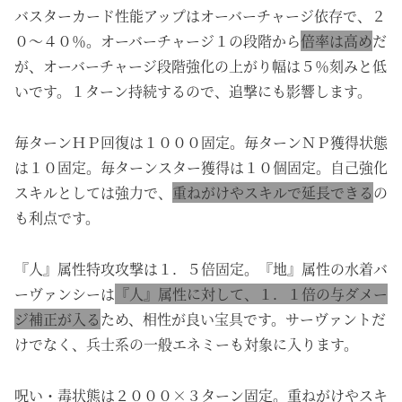
バスターカード性能アップはオーバーチャージ依存で、２
０～４０％。オーバーチャージ１の段階から
倍率は高め
だ
が、オーバーチャージ段階強化の上がり幅は５％刻みと低
いです。１ターン持続するので、追撃にも影響します。
毎ターンＨＰ回復は１０００固定。毎ターンＮＰ獲得状態
は１０固定。毎ターンスター獲得は１０個固定。自己強化
スキルとしては強力で、
重ねがけやスキルで延長できる
の
も利点です。
『人』属性特攻攻撃は１．５倍固定。『地』属性の水着バ
ーヴァンシーは
『人』属性に対して、１．１倍の与ダメー
ジ補正が入る
ため、相性が良い宝具です。サーヴァントだ
けでなく、兵士系の一般エネミーも対象に入ります。
呪い・毒状態は２０００×３ターン固定。重ねがけやスキ