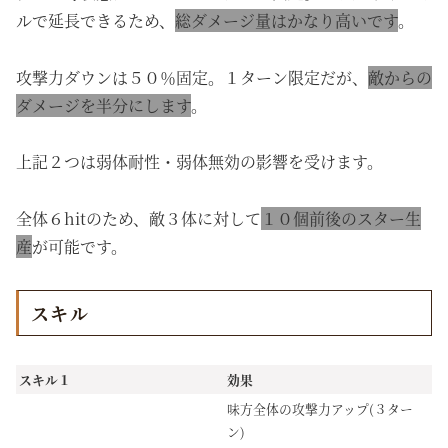
ルで延長できるため、
総ダメージ量はかなり高いです
。
攻撃力ダウンは５０％固定。１ターン限定だが、
敵からの
ダメージを半分にします
。
上記２つは弱体耐性・弱体無効の影響を受けます。
全体６hitのため、敵３体に対して
１０個前後のスター生
産
が可能です。
スキル
スキル１
効果
味方全体の攻撃力アップ(３ター
ン)