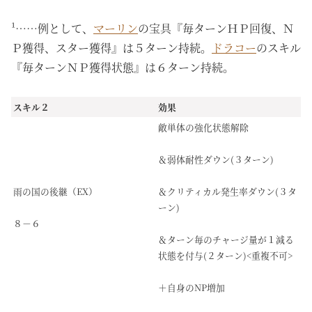
¹……例として、
マーリン
の宝具『毎ターンＨＰ回復、Ｎ
Ｐ獲得、スター獲得』は５ターン持続。
ドラコー
のスキル
『毎ターンＮＰ獲得状態』は６ターン持続。
スキル２
効果
敵単体の強化状態解除
＆弱体耐性ダウン(３ターン)
雨の国の後継（EX）
＆クリティカル発生率ダウン(３タ
ーン)
８－６
＆ターン毎のチャージ量が１減る
状態を付与(２ターン)<重複不可>
＋自身のNP増加