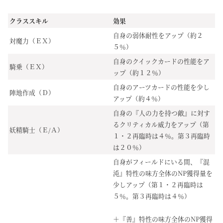
クラススキル
効果
自身の弱体耐性をアップ（約２
対魔力（ＥＸ）
５％）
自身のクイックカードの性能をア
騎乗（ＥＸ）
ップ（約１２％）
自身のアーツカードの性能を少し
陣地作成（Ｄ）
アップ（約４％）
自身の『人の力を持つ敵』に対す
るクリティカル威力をアップ（第
妖精騎士（Ｅ/Ａ）
１・２再臨時は４％。第３再臨時
は２０％）
自身がフィールドにいる間、『混
沌』特性の味方全体のNP獲得量を
少しアップ（第１・２再臨時は
５％。第３再臨時は４％）
＋『善』特性の味方全体のNP獲得