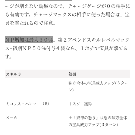
ージが増えない効果なので、チャージゲージが０の相手に
も有効です。チャージマックスの相手に使った場合は、宝
具を撃たれるので注意。
ＮＰ増加は最大３０％
。第２アペンドスキルレベルマック
ス+初期ＮＰ５０％付与礼装なら、１ポチで宝具が撃てま
す。
スキル３
効果
味方全体の宝具威力アップ(３ター
ン)
ミコノス・ハンマー（B）
＋スター獲得
８－６
＋『祭神の怒り』状態の味方全体
の宝具威力アップ(３ターン)