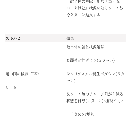
＋敵全体の解除可能な『毒・呪
い・やけど』状態の残りターン数
を３ターン延長する
スキル２
効果
敵単体の強化状態解除
＆弱体耐性ダウン(３ターン)
雨の国の後継（EX）
＆クリティカル発生率ダウン(３タ
ーン)
８－６
＆ターン毎のチャージ量が１減る
状態を付与(２ターン)<重複不可>
＋自身のNP増加