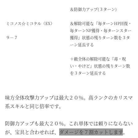
＆防御力アップ(３ターン)
ミコノス☆ミコケル（EX）
＆解除可能な『毎ターンHP回復・
毎ターンNP獲得・毎ターンスター
９－７
獲得』状態の残りターン数を３タ
ーン延長する
＋敵全体の解除可能な『毒・呪
い・やけど』状態の残りターン数
を３ターン延長する
味方全体攻撃力アップは最大２０％。高ランクのカリスマ
系スキルと同じ倍率です。
防御力アップも最大２０％。これ単体では頼りにならない
が、宝具と合わせれば、
ダメージを７割カットします
。