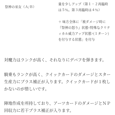
量を少しアップ（第１・２再臨時
祭神の巫女（Ａ/Ｂ）
は５％。第３再臨時は４％）
＋ 味方全体に「被ダメージ時に
『祭神の怒り』状態<特殊なクリテ
ィカル威力アップ状態>(１ターン)
を付与する状態」を付与
対魔力はランクが高く、それなりにデバフを弾きます。
騎乗もランクが高く、クイックカードのダメージとスター
生産力にプラス補正が入ります。クイックカードが１枚し
かないのが惜しいです。
陣地作成を所持しており、アーツカードのダメージとＮＰ
回収力に若干プラス補正が入ります。