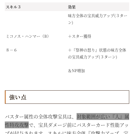
スキル３
効果
味方全体の宝具威力アップ(３ター
ン)
ミコノス・ハンマー（B）
＋スター獲得
８－６
＋『祭神の怒り』状態の味方全体
の宝具威力アップ(３ターン)
＆NP増加
強い点
バスター属性の全体攻撃宝具は、
対象範囲が広い『人』属
性特攻攻撃
で、宝具ダメージ前にバスターカード性能アッ
プが付与されます。スキルに味方全体『攻撃力アップ、宝