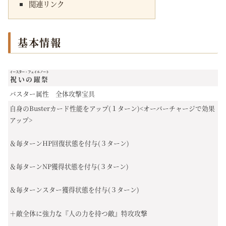
関連リンク
基本情報
イースター・フェイルノート
祝いの躍祭
バスター属性 全体攻撃宝具
自身のBusterカード性能をアップ(１ターン)<オーバーチャージで効果
アップ>
＆毎ターンHP回復状態を付与(３ターン)
＆毎ターンNP獲得状態を付与(３ターン)
＆毎ターンスター獲得状態を付与(３ターン)
＋敵全体に強力な『人の力を持つ敵』特攻攻撃