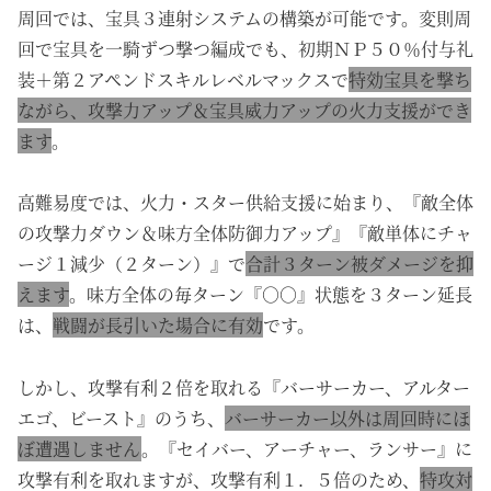
周回では、宝具３連射システムの構築が可能です。変則周
回で宝具を一騎ずつ撃つ編成でも、初期ＮＰ５０％付与礼
装＋第２アペンドスキルレベルマックスで
特効宝具を撃ち
ながら、攻撃力アップ＆宝具威力アップの火力支援ができ
ます
。
高難易度では、火力・スター供給支援に始まり、『敵全体
の攻撃力ダウン＆味方全体防御力アップ』『敵単体にチャ
ージ１減少（２ターン）』で
合計３ターン被ダメージを抑
えます
。味方全体の毎ターン『○○』状態を３ターン延長
は、
戦闘が長引いた場合に有効
です。
しかし、攻撃有利２倍を取れる『バーサーカー、アルター
エゴ、ビースト』のうち、
バーサーカー以外は周回時にほ
ぼ遭遇しません
。『セイバー、アーチャー、ランサー』に
攻撃有利を取れますが、攻撃有利１．５倍のため、
特攻対