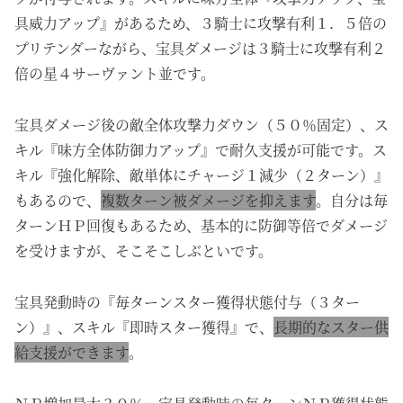
具威力アップ』があるため、３騎士に攻撃有利１．５倍の
プリテンダーながら、宝具ダメージは３騎士に攻撃有利２
倍の星４サーヴァント並です。
宝具ダメージ後の敵全体攻撃力ダウン（５０％固定）、ス
キル『味方全体防御力アップ』で耐久支援が可能です。ス
キル『強化解除、敵単体にチャージ１減少（２ターン）』
もあるので、
複数ターン被ダメージを抑えます
。自分は毎
ターンＨＰ回復もあるため、基本的に防御等倍でダメージ
を受けますが、そこそこしぶといです。
宝具発動時の『毎ターンスター獲得状態付与（３ター
ン）』、
スキル『即時スター獲得』で、
長期的なスター供
給支援ができます
。