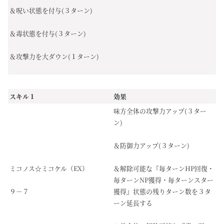
＆呪い状態を付与(３ターン)
＆毒状態を付与(３ターン)
＆攻撃力を大ダウン(１ターン)
スキル１
効果
味方全体の攻撃力アップ(３ター
ン)
＆防御力アップ(３ターン)
ミコノス☆ミコケル（EX）
＆解除可能な『毎ターンHP回復・
毎ターンNP獲得・毎ターンスター
９－７
獲得』状態の残りターン数を３タ
ーン延長する