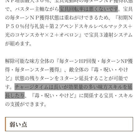
ＮＰ増加最大３０％、宝具発動時の毎ターンＮＰ獲得状態
で、バスター主軸ながら
宝具回転率は悪くないです
。宝具
の毎ターンＮＰ獲得状態は重ねがけできるため、『初期Ｎ
Ｐ５０％付与礼装＋第２アペンドスキルレベルマックス＋
光のコヤンスカヤ×２＋オベロン』で宝具３連射システム
が組めます。
解除可能な味方全体の『毎ターンHP回復・毎ターンNP獲
得・毎ターンスター獲得』、敵全体の『毒・呪い・やけ
ど』状態の残りターンを３ターン延長することが可能で
す。
チャージタイムは長いが効果量の多い味方スキルを延
長したり
、『毒・呪い・やけど』に関係する宝具・スキル
の支援ができます。
弱い点