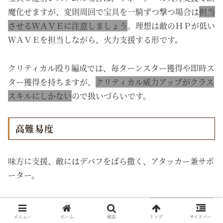
魔化せますが、変則周回で宝具を一騎ずつ撃つ場合は
担当
させるＷＡＶＥに注意しましょう
。理想は敵のＨＰが低い
ＷＡＶＥを担当しながら、火力支援する形です。
クリティカル殴り編成では、毎ターンスター獲得や即時ス
ター獲得を持ちますが、
クリティカル威力アップがクラス
スキルにしかない
ので扱いづらいです。
高難易度
味方に支援、敵にはデバフをばら撒く、アタッカー兼サポ
ーター。
アルターエゴなど攻撃有利を取れるか、
３騎士混成のクエ
スト
に適正があります。
メニュー
ホーム
検索
トップ
サイドバー