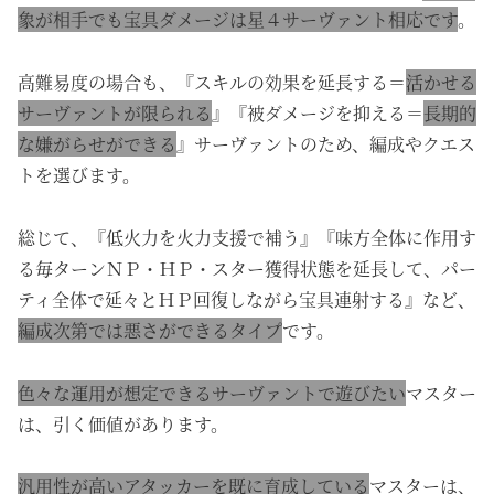
象が相手でも宝具ダメージは星４サーヴァント相応です
。
高難易度の場合も、『スキルの効果を延長する＝
活かせる
サーヴァントが限られる
』『被ダメージを抑える＝
長期的
な嫌がらせができる
』サーヴァントのため、編成やクエス
トを選びます。
総じて、『低火力を火力支援で補う』『味方全体に作用す
る毎ターンＮＰ・ＨＰ・スター獲得状態を延長して、パー
ティ全体で延々とＨＰ回復しながら宝具連射する』など、
編成次第では悪さができるタイプ
です。
色々な運用が想定できるサーヴァントで遊びたい
マスター
は、引く価値があります。
汎用性が高いアタッカーを既に育成している
マスターは、