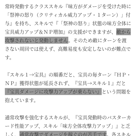
常時発動するクラススキル『味方がダメージを受けた時に
「祭神の怒り（クリティカル威力アップ・１ターン）」付
与』を持ち、スキルで『「祭神の怒り」状態の味方全体に
宝具威力アップ＆ＮＰ増加』の支援ができますが、
敵から
攻撃されないと発動しません
。そのため敵にターンを渡
さない周回では使えず、高難易度も安定しないのが難点で
す。
『スキル１→宝具』の順番だと、宝具の毎ターン『ＨＰ・
ＮＰ』獲得状態が延長されず、『宝具→スキル１』だと
『宝具ダメージに攻撃力アップが乗らない』
という問題を
抱えています。
通常攻撃を強化するスキルが、『宝具発動時のバスターカ
ード性能アップ、スキル「味方全体攻撃力アップ」』と乏
しく、
通常攻撃でダメージを稼ぐのが苦手です
。各スキル