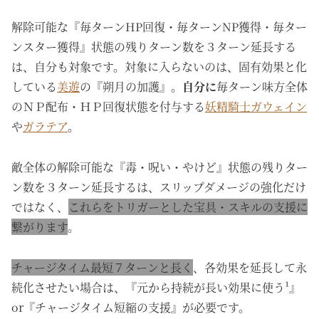
解除可能な『毎ターンHP回復・毎ターンNP獲得・毎ター
ンスター獲得』状態の残りターン数を３ターン延長する
は、自分も対象です。対象に入らないのは、固有効果と化
している
美遊
の『朔月の加護』。
自分に
毎ターン味方全体
のＮＰ配布・ＨＰ回復状態を付与する
妖精騎士ガウェイン
や
ガラテア
。
敵全体の解除可能な『毒・呪い・やけど』状態の残りター
ン数を３ターン延長するは、スリップダメージの強化だけ
ではなく、
これらをトリガーとした宝具・スキルの支援に
繋がります
。
チャージタイム最短７ターンと長く
、各効果を延長して永
続化させたい場合は、『元から持続が長い効果に使う¹』
or『チャージタイム短縮の支援』が必要です。