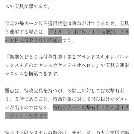
スで宝具が撃てます。
宝具の毎ターンＮＰ獲得状態は重ねがけできるため、宝具
３連射する場合は、
『２ターン目にＮＰ１０％増加、３タ
ーン目にＮＰ２０％増加』
です。
『初期ＮＰ５０％付与礼装＋第２アペンドスキルレベルマ
ックス＋光のコヤンスカヤ×２＋オベロン』で宝具３連射
システムを構築できます。
難点は、特攻宝具を持つが、３騎士に対しては攻撃有利
１．５倍であること。特効対象に対して飛び抜けたダメー
ジが出るのではなく、
特攻が入って攻撃有利２倍の星４サ
ーヴァント相応です
。
宝具３連射システムの場合は、サポーターの火力支援で誤